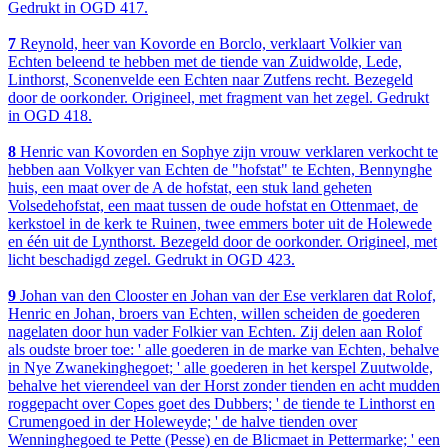
Gedrukt in OGD 417.
7
Reynold, heer van Kovorde en Borclo, verklaart Volkier van
Echten beleend te hebben met de tiende van Zuidwolde, Lede,
Linthorst, Sconenvelde een Echten naar Zutfens recht. Bezegeld
door de oorkonder. Origineel, met fragment van het zegel. Gedrukt
in OGD 418.
8
Henric van Kovorden en Sophye zijn vrouw verklaren verkocht te
hebben aan Volkyer van Echten de "hofstat" te Echten, Bennynghe
huis, een maat over de A de hofstat, een stuk land geheten
Volsedehofstat, een maat tussen de oude hofstat en Ottenmaet, de
kerkstoel in de kerk te Ruinen, twee emmers boter uit de Holewede
en één uit de Lynthorst. Bezegeld door de oorkonder. Origineel, met
licht beschadigd zegel. Gedrukt in OGD 423.
9
Johan van den Clooster en Johan van der Ese verklaren dat Rolof,
Henric en Johan, broers van Echten, willen scheiden de goederen
nagelaten door hun vader Folkier van Echten. Zij delen aan Rolof
als oudste broer toe: ' alle goederen in de marke van Echten, behalve
in Nye Zwanekinghegoet; ' alle goederen in het kerspel Zuutwolde,
behalve het vierendeel van der Horst zonder tienden en acht mudden
roggepacht over Copes goet des Dubbers; ' de tiende te Linthorst en
Crumengoed in der Holeweyde; ' de halve tienden over
Wenninghegoed te Pette (Pesse) en de Blicmaet in Pettermarke; ' een