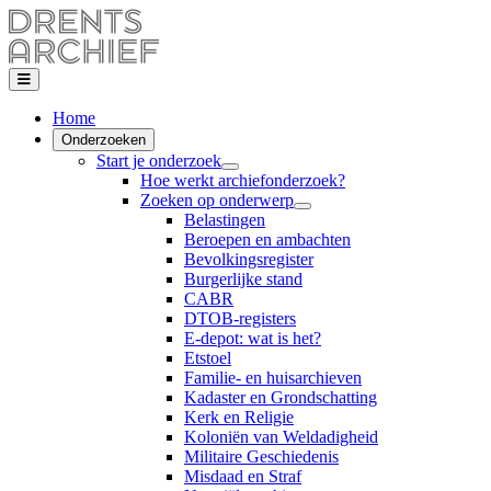
Home
Onderzoeken
Start je onderzoek
Hoe werkt archiefonderzoek?
Zoeken op onderwerp
Belastingen
Beroepen en ambachten
Bevolkingsregister
Burgerlijke stand
CABR
DTOB-registers
E-depot: wat is het?
Etstoel
Familie- en huisarchieven
Kadaster en Grondschatting
Kerk en Religie
Koloniën van Weldadigheid
Militaire Geschiedenis
Misdaad en Straf