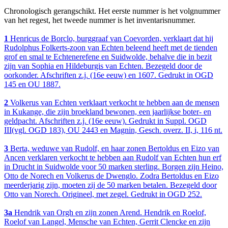
Chronologisch gerangschikt. Het eerste nummer is het volgnummer
van het regest, het tweede nummer is het inventarisnummer.
1
Henricus de Borclo, burggraaf van Coevorden, verklaart dat hij
Rudolphus Folkerts-zoon van Echten beleend heeft met de tienden
grof en smal te Echtenerefene en Suidwolde, behalve die in bezit
zijn van Sophia en Hildeburgis van Echten. Bezegeld door de
oorkonder. Afschriften z.j. (16e eeuw) en 1607. Gedrukt in OGD
145 en OU 1887.
2
Volkerus van Echten verklaart verkocht te hebben aan de mensen
in Kukange, die zijn broekland bewonen, een jaarlijkse boter- en
geldpacht. Afschriften z.j. (16e eeuw). Gedrukt in Suppl. OGD
III(vgl. OGD 183), OU 2443 en Magnin, Gesch. overz. II, i, 116 nt.
3
Berta, weduwe van Rudolf, en haar zonen Bertoldus en Eizo van
Ancen verklaren verkocht te hebben aan Rudolf van Echten hun erf
in Drucht in Suidwolde voor 50 marken sterling. Borgen zijn Heino,
Otto de Norech en Volkerus de Dwenglo. Zodra Bertoldus en Eizo
meerderjarig zijn, moeten zij de 50 marken betalen. Bezegeld door
Otto van Norech. Origineel, met zegel. Gedrukt in OGD 252.
3a
Hendrik van Orgh en zijn zonen Arend. Hendrik en Roelof,
Roelof van Langel, Mensche van Echten, Gerrit Clencke en zijn