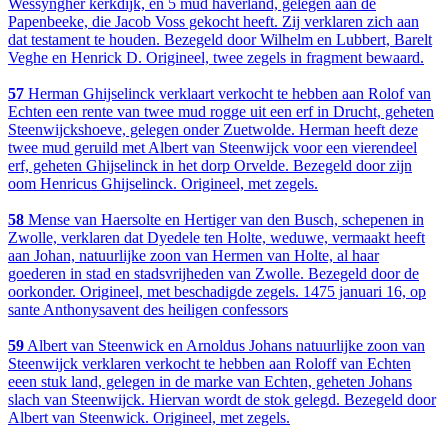
Wessyngher kerkdijk, en 5 mud haverland, gelegen aan de
Papenbeeke, die Jacob Voss gekocht heeft. Zij verklaren zich aan
dat testament te houden. Bezegeld door Wilhelm en Lubbert, Barelt
Veghe en Henrick D. Origineel, twee zegels in fragment bewaard.
57
Herman Ghijselinck verklaart verkocht te hebben aan Rolof van
Echten een rente van twee mud rogge uit een erf in Drucht, geheten
Steenwijckshoeve, gelegen onder Zuetwolde. Herman heeft deze
twee mud geruild met Albert van Steenwijck voor een vierendeel
erf, geheten Ghijselinck in het dorp Orvelde. Bezegeld door zijn
oom Henricus Ghijselinck. Origineel, met zegels.
58
Mense van Haersolte en Hertiger van den Busch, schepenen in
Zwolle, verklaren dat Dyedele ten Holte, weduwe, vermaakt heeft
aan Johan, natuurlijke zoon van Hermen van Holte, al haar
goederen in stad en stadsvrijheden van Zwolle. Bezegeld door de
oorkonder. Origineel, met beschadigde zegels. 1475 januari 16, op
sante Anthonysavent des heiligen confessors
59
Albert van Steenwick en Arnoldus Johans natuurlijke zoon van
Steenwijck verklaren verkocht te hebben aan Roloff van Echten
eeen stuk land, gelegen in de marke van Echten, geheten Johans
slach van Steenwijck. Hiervan wordt de stok gelegd. Bezegeld door
Albert van Steenwick. Origineel, met zegels.