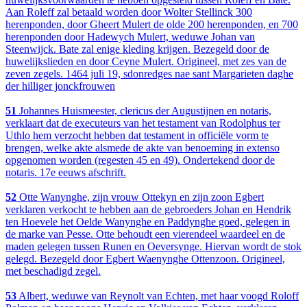
Aan Roleff zal betaald worden door Wolter Stellinck 300
herenponden, door Gheert Mulert de olde 200 herenponden, en 700
herenponden door Hadewych Mulert, weduwe Johan van
Steenwijck. Bate zal enige kleding krijgen. Bezegeld door de
huwelijkslieden en door Ceyne Mulert. Origineel, met zes van de
zeven zegels. 1464 juli 19, sdonredges nae sant Margarieten daghe
der hilliger jonckfrouwen
51
Johannes Huismeester, clericus der Augustijnen en notaris,
verklaart dat de executeurs van het testament van Rodolphus ter
Uthlo hem verzocht hebben dat testament in officiële vorm te
brengen, welke akte alsmede de akte van benoeming in extenso
opgenomen worden (regesten 45 en 49). Ondertekend door de
notaris. 17e eeuws afschrift.
52
Otte Wanynghe, zijn vrouw Ottekyn en zijn zoon Egbert
verklaren verkocht te hebben aan de gebroeders Johan en Hendrik
ten Hoevele het Oelde Wanynghe en Paddynghe goed, gelegen in
de marke van Pesse. Otte behoudt een vierendeel waardeel en de
maden gelegen tussen Runen en Oeversynge. Hiervan wordt de stok
gelegd. Bezegeld door Egbert Waenynghe Ottenzoon. Origineel,
met beschadigd zegel.
53
Albert, weduwe van Reynolt van Echten, met haar voogd Roloff