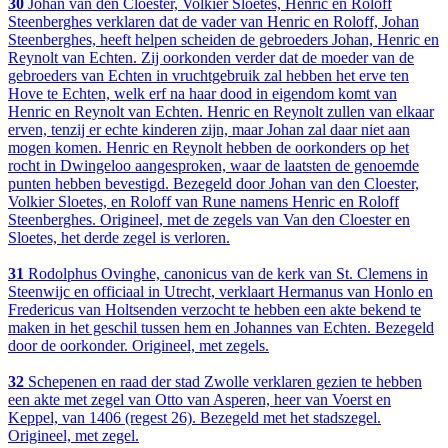
30
Johan van den Cloester, Volkier Sloetes, Henric en Roloff
Steenberghes verklaren dat de vader van Henric en Roloff, Johan
Steenberghes, heeft helpen scheiden de gebroeders Johan, Henric en
Reynolt van Echten. Zij oorkonden verder dat de moeder van de
gebroeders van Echten in vruchtgebruik zal hebben het erve ten
Hove te Echten, welk erf na haar dood in eigendom komt van
Henric en Reynolt van Echten. Henric en Reynolt zullen van elkaar
erven, tenzij er echte kinderen zijn, maar Johan zal daar niet aan
mogen komen. Henric en Reynolt hebben de oorkonders op het
rocht in Dwingeloo aangesproken, waar de laatsten de genoemde
punten hebben bevestigd. Bezegeld door Johan van den Cloester,
Volkier Sloetes, en Roloff van Rune namens Henric en Roloff
Steenberghes. Origineel, met de zegels van Van den Cloester en
Sloetes, het derde zegel is verloren.
31
Rodolphus Ovinghe, canonicus van de kerk van St. Clemens in
Steenwijc en officiaal in Utrecht, verklaart Hermanus van Honlo en
Fredericus van Holtsenden verzocht te hebben een akte bekend te
maken in het geschil tussen hem en Johannes van Echten. Bezegeld
door de oorkonder. Origineel, met zegels.
32
Schepenen en raad der stad Zwolle verklaren gezien te hebben
een akte met zegel van Otto van Asperen, heer van Voerst en
Keppel, van 1406 (regest 26). Bezegeld met het stadszegel.
Origineel, met zegel.