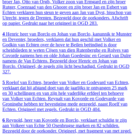
broer Jan, Otto van Orgh, Volker zoon van Ermgard en zijn broer
Rutger, Coenraad van den Ghoore en zijn broer Jan en Egbert van
Echten verklaren hun steun te geven aan Jan van Dyst, bisschop van
Utrecht, tegen de Drenten. Bezegeld door de oorkonders. Afschrift
op papier. Gedrukt naar het origineel in OGD 283.
4
Henric heer van Borclo en Johan van Borclo, kanunnik te Munster
en Deventer, broeders, verklaren dat hun geschil met Volker en
Godkin van Echten over de hove te Beilen beëindigd is door
scheidslieden te weten Cijsen van dien Rutenberghe en Rolves van
Covorde namens hen en olde Johan Goedesinc en Gerard van Dulre
namens de Van Echtens. Bezegeld door Henric en Johan van
Borclo. Origineel, de zegels zijn licht beschadigd. Gedrukt in OGD
327.
5
Roelof van Echten, broeder van Volker en Godevard van Echten,
verklaart dat hij afstand doet van de jaarlijks te ontvangen 25 mark
en 30 schellingen en van zijn hele vaderlijke erfdeel ten behoeve
van Volker van Echten. Reynalt van Kovorde en Godevarde van
Groninghe hebben ter bevestiging mede gezegeld, naast Roelf van
Echten. Origineel met zegels. Gedrukt in OGD 404.
6
Reynold, heer van Kovorde en Borclo, verklaart schuldig te zijn
aan Volkeer van Echte 50 Osenbrugse marken en 82 schilden.
Bezegeld door de oorkonder. Origineel, met fragment van met zegel.