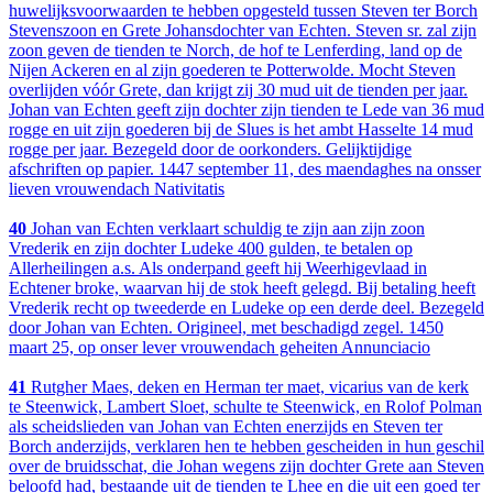
huwelijksvoorwaarden te hebben opgesteld tussen Steven ter Borch
Stevenszoon en Grete Johansdochter van Echten. Steven sr. zal zijn
zoon geven de tienden te Norch, de hof te Lenferding, land op de
Nijen Ackeren en al zijn goederen te Potterwolde. Mocht Steven
overlijden vóór Grete, dan krijgt zij 30 mud uit de tienden per jaar.
Johan van Echten geeft zijn dochter zijn tienden te Lede van 36 mud
rogge en uit zijn goederen bij de Slues is het ambt Hasselte 14 mud
rogge per jaar. Bezegeld door de oorkonders. Gelijktijdige
afschriften op papier. 1447 september 11, des maendaghes na onsser
lieven vrouwendach Nativitatis
40
Johan van Echten verklaart schuldig te zijn aan zijn zoon
Vrederik en zijn dochter Ludeke 400 gulden, te betalen op
Allerheilingen a.s. Als onderpand geeft hij Weerhigevlaad in
Echtener broke, waarvan hij de stok heeft gelegd. Bij betaling heeft
Vrederik recht op tweederde en Ludeke op een derde deel. Bezegeld
door Johan van Echten. Origineel, met beschadigd zegel. 1450
maart 25, op onser lever vrouwendach geheiten Annunciacio
41
Rutgher Maes, deken en Herman ter maet, vicarius van de kerk
te Steenwick, Lambert Sloet, schulte te Steenwick, en Rolof Polman
als scheidslieden van Johan van Echten enerzijds en Steven ter
Borch anderzijds, verklaren hen te hebben gescheiden in hun geschil
over de bruidsschat, die Johan wegens zijn dochter Grete aan Steven
beloofd had, bestaande uit de tienden te Lhee en die uit een goed ter