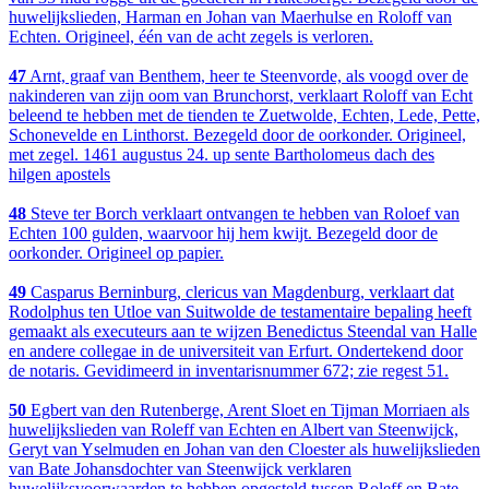
huwelijkslieden, Harman en Johan van Maerhulse en Roloff van
Echten. Origineel, één van de acht zegels is verloren.
47
Arnt, graaf van Benthem, heer te Steenvorde, als voogd over de
nakinderen van zijn oom van Brunchorst, verklaart Roloff van Echt
beleend te hebben met de tienden te Zuetwolde, Echten, Lede, Pette,
Schonevelde en Linthorst. Bezegeld door de oorkonder. Origineel,
met zegel. 1461 augustus 24. up sente Bartholomeus dach des
hilgen apostels
48
Steve ter Borch verklaart ontvangen te hebben van Roloef van
Echten 100 gulden, waarvoor hij hem kwijt. Bezegeld door de
oorkonder. Origineel op papier.
49
Casparus Berninburg, clericus van Magdenburg, verklaart dat
Rodolphus ten Utloe van Suitwolde de testamentaire bepaling heeft
gemaakt als executeurs aan te wijzen Benedictus Steendal van Halle
en andere collegae in de universiteit van Erfurt. Ondertekend door
de notaris. Gevidimeerd in inventarisnummer 672; zie regest 51.
50
Egbert van den Rutenberge, Arent Sloet en Tijman Morriaen als
huwelijkslieden van Roleff van Echten en Albert van Steenwijck,
Geryt van Yselmuden en Johan van den Cloester als huwelijkslieden
van Bate Johansdochter van Steenwijck verklaren
huwelijksvoorwaarden te hebben opgesteld tussen Roleff en Bate.