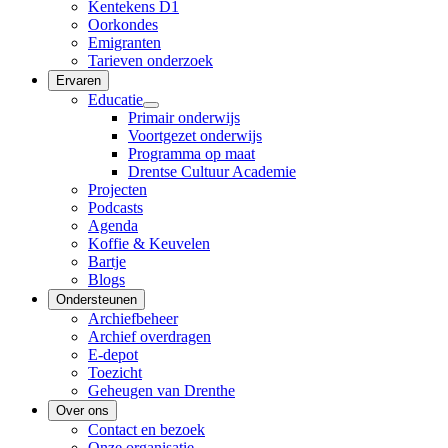
Kentekens D1
Oorkondes
Emigranten
Tarieven onderzoek
Ervaren
Educatie
Primair onderwijs
Voortgezet onderwijs
Programma op maat
Drentse Cultuur Academie
Projecten
Podcasts
Agenda
Koffie & Keuvelen
Bartje
Blogs
Ondersteunen
Archiefbeheer
Archief overdragen
E-depot
Toezicht
Geheugen van Drenthe
Over ons
Contact en bezoek
Onze organisatie