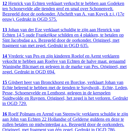
12
Henrick van Echten verklaart verkocht te hebben aan Godeken
ten Schonevelde alle tienden grof en smal over Schonenvelt.
Bezegeld door de oorkonder. Afschrift van A. van Kuyck z.j. (17e
eeuw). Gedrukt in OGD 575.
13
Johan van der Eze verklaart schuldig te zijn aan Henrick van
Echten 14,5 oude Frankrijkse schilden en 4 plakken, te betalen op
Sint Jacobsdag a.s. Bezegeld door de oorkonder. Origineel, met
fragment van met zegel. Gedrukt in OGD 635.
14
Vrederic van Pes en zijn kinderen Roelof en Aernt verklaren
vekocht te hebben aan Roelve van Echten de halve maat. genaamd
Waninghe Blicmaet en gelegen in de marke van Pes. Origineel, met
zegel. Gedrukt in OGD 694.
15
Gijsbert heer van Bronckhorst en Borcloe, verklaart Johan van
Echte beleend te hebben met de tienden te Suydwolt,, Echte, Leden,
Pesse, Schoenevelde en Lenthorst, gelegen in de kerspelen
Suidtwolde en Ruynen. Origineel, het zegel is het verloren. Gedrukt
in OGD 729.
16
Roelf Polmans en Arend van Steenwijc verklaren schuldig te zijn
aan John van Echten 22 Hollandse of Gelderse guldens en deze te
zullen betalen op midwinterdag a.s. Bezegeld door de oorkonders.
Origineel, met fragment van één zegel. Gedrukt in OGD 786.