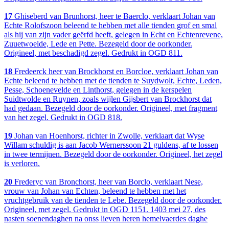
17
Ghiseberd van Brunhorst, heer te Baerclo, verklaart Johan van
Echte Rolofszoon beleend te hebben met alle tienden grof en smal
als hij van zijn vader geërfd heeft, gelegen in Echt en Echtenrevene,
Zuuetwoelde, Lede en Pette. Bezegeld door de oorkonder.
Origineel, met beschadigd zegel. Gedrukt in OGD 811.
18
Fredeerck heer van Brockhorst en Borcloe, verklaart Johan van
Echte beleend te hebben met de tienden te Suydwolt, Echte, Leden,
Pesse, Schoenevelde en Linthorst, gelegen in de kerspelen
Suidtwolde en Ruynen, zoals wijlen Gijsbert van Brockhorst dat
had gedaan. Bezegeld door de oorkonder. Origineel, met fragment
van het zegel. Gedrukt in OGD 818.
19
Johan van Hoenhorst, richter in Zwolle, verklaart dat Wyse
Willam schuldig is aan Jacob Wernerssoon 21 guldens, af te lossen
in twee termijnen. Bezegeld door de oorkonder. Origineel, het zegel
is verloren.
20
Frederyc van Bronchorst, heer van Borclo, verklaart Nese,
vrouw van Johan van Echten, beleend te hebben met het
vruchtgebruik van de tienden te Lebe. Bezegeld door de oorkonder.
Origineel, met zegel. Gedrukt in OGD 1151. 1403 mei 27, des
nasten soenendaghen na onss lieven heren hemelvaerdes daghe