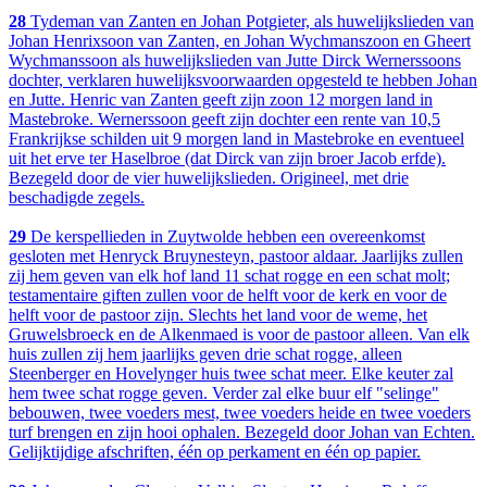
28
Tydeman van Zanten en Johan Potgieter, als huwelijkslieden van
Johan Henrixsoon van Zanten, en Johan Wychmanszoon en Gheert
Wychmanssoon als huwelijkslieden van Jutte Dirck Wernerssoons
dochter, verklaren huwelijksvoorwaarden opgesteld te hebben Johan
en Jutte. Henric van Zanten geeft zijn zoon 12 morgen land in
Mastebroke. Wernerssoon geeft zijn dochter een rente van 10,5
Frankrijkse schilden uit 9 morgen land in Mastebroke en eventueel
uit het erve ter Haselbroe (dat Dirck van zijn broer Jacob erfde).
Bezegeld door de vier huwelijkslieden. Origineel, met drie
beschadigde zegels.
29
De kerspellieden in Zuytwolde hebben een overeenkomst
gesloten met Henryck Bruynesteyn, pastoor aldaar. Jaarlijks zullen
zij hem geven van elk hof land 11 schat rogge en een schat molt;
testamentaire giften zullen voor de helft voor de kerk en voor de
helft voor de pastoor zijn. Slechts het land voor de weme, het
Gruwelsbroeck en de Alkenmaed is voor de pastoor alleen. Van elk
huis zullen zij hem jaarlijks geven drie schat rogge, alleen
Steenberger en Hovelynger huis twee schat meer. Elke keuter zal
hem twee schat rogge geven. Verder zal elke buur elf "selinge"
bebouwen, twee voeders mest, twee voeders heide en twee voeders
turf brengen en zijn hooi ophalen. Bezegeld door Johan van Echten.
Gelijktijdige afschriften, één op perkament en één op papier.