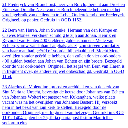
21
Frederyck van Bronchorst, heer van Borclo, bericht aan Drost en
Etten van Drenthe Nese van der Borch beleend te hebben met het
vruchtgebruik van de tienden te Lebe. Ondertekend door Frederyck.
Origineel, op papier. Gedrukt in OGD 1152.
22
Bern van Haren, Johan Swenke, Herman van den Kampe en
Clawes Moneel verklaren schuldig te zijn aan Johan, Henrik en
Reynold van Echten 400 Gelderse guldens namens Mette van
Echten, vrouw van Johan Langhals, als zij zou sterven voordat ze
van haar man had geërfd of voordat hij betaald had. Mocht Mette
overlijden zonder geërfd te hebben, dan zullen de vier oorkonders
400 gulden betalen aan Johan van Echten en zijn broers. Bezegeld
door de vier oorkonders. Origineel, het zegel van Bern van Haren is
in fragment over, de andere vrijwel onbeschadigd. Gedrukt in OGD
1154.
23
Alardus de Molendino, proost en archidiaken van de kerk van
Sint Maria te Utrecht, bevestigt de keuze door Johannes van Echten
van Johannes Wolteri tot pastoor van Kukanghen, welke plaats
vacant was na het overlijden van Johannes Bastert. Hij verzoekt
hem in het bezit van zijn kerk te stellen. Bezegeld door de
oorkonder. Origineel, met fragment van het zegel. Gedrukt in OGD
1191. 1404 september 25, feria quarta post festum Mauricii et
sociorum eius