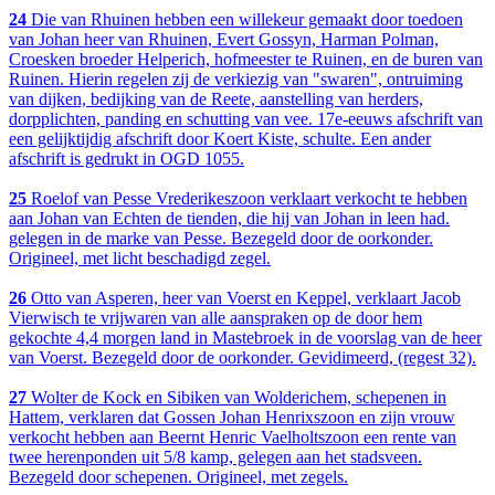
24
Die van Rhuinen hebben een willekeur gemaakt door toedoen
van Johan heer van Rhuinen, Evert Gossyn, Harman Polman,
Croesken broeder Helperich, hofmeester te Ruinen, en de buren van
Ruinen. Hierin regelen zij de verkiezig van "swaren", ontruiming
van dijken, bedijking van de Reete, aanstelling van herders,
dorpplichten, panding en schutting van vee. 17e-eeuws afschrift van
een gelijktijdig afschrift door Koert Kiste, schulte. Een ander
afschrift is gedrukt in OGD 1055.
25
Roelof van Pesse Vrederikeszoon verklaart verkocht te hebben
aan Johan van Echten de tienden, die hij van Johan in leen had.
gelegen in de marke van Pesse. Bezegeld door de oorkonder.
Origineel, met licht beschadigd zegel.
26
Otto van Asperen, heer van Voerst en Keppel, verklaart Jacob
Vierwisch te vrijwaren van alle aanspraken op de door hem
gekochte 4,4 morgen land in Mastebroek in de voorslag van de heer
van Voerst. Bezegeld door de oorkonder. Gevidimeerd, (regest 32).
27
Wolter de Kock en Sibiken van Wolderichem, schepenen in
Hattem, verklaren dat Gossen Johan Henrixszoon en zijn vrouw
verkocht hebben aan Beernt Henric Vaelholtszoon een rente van
twee herenponden uit 5/8 kamp, gelegen aan het stadsveen.
Bezegeld door schepenen. Origineel, met zegels.