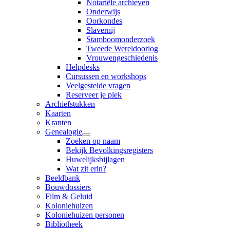
Notariële archieven
Onderwijs
Oorkondes
Slavernij
Stamboomonderzoek
Tweede Wereldoorlog
Vrouwengeschiedenis
Helpdesks
Cursussen en workshops
Veelgestelde vragen
Reserveer je plek
Archiefstukken
Kaarten
Kranten
Genealogie
Zoeken op naam
Bekijk Bevolkingsregisters
Huwelijksbijlagen
Wat zit erin?
Beeldbank
Bouwdossiers
Film & Geluid
Koloniehuizen
Koloniehuizen personen
Bibliotheek