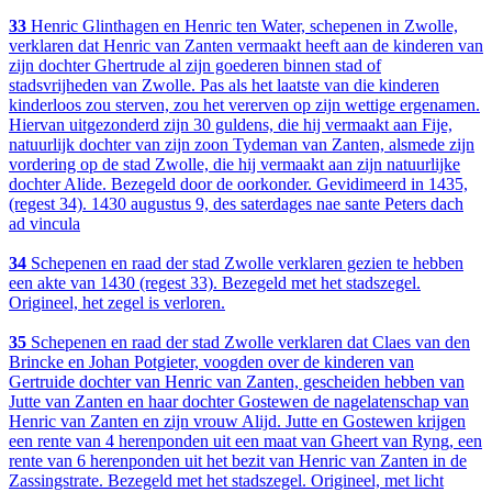
33
Henric Glinthagen en Henric ten Water, schepenen in Zwolle,
verklaren dat Henric van Zanten vermaakt heeft aan de kinderen van
zijn dochter Ghertrude al zijn goederen binnen stad of
stadsvrijheden van Zwolle. Pas als het laatste van die kinderen
kinderloos zou sterven, zou het vererven op zijn wettige ergenamen.
Hiervan uitgezonderd zijn 30 guldens, die hij vermaakt aan Fije,
natuurlijk dochter van zijn zoon Tydeman van Zanten, alsmede zijn
vordering op de stad Zwolle, die hij vermaakt aan zijn natuurlijke
dochter Alide. Bezegeld door de oorkonder. Gevidimeerd in 1435,
(regest 34). 1430 augustus 9, des saterdages nae sante Peters dach
ad vincula
34
Schepenen en raad der stad Zwolle verklaren gezien te hebben
een akte van 1430 (regest 33). Bezegeld met het stadszegel.
Origineel, het zegel is verloren.
35
Schepenen en raad der stad Zwolle verklaren dat Claes van den
Brincke en Johan Potgieter, voogden over de kinderen van
Gertruide dochter van Henric van Zanten, gescheiden hebben van
Jutte van Zanten en haar dochter Gostewen de nagelatenschap van
Henric van Zanten en zijn vrouw Alijd. Jutte en Gostewen krijgen
een rente van 4 herenponden uit een maat van Gheert van Ryng, een
rente van 6 herenponden uit het bezit van Henric van Zanten in de
Zassingstrate. Bezegeld met het stadszegel. Origineel, met licht