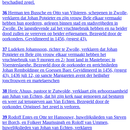
beschadigd zegel.
36
Herman ten Bussche en Otto van Vilsteren, schepenen in Zwolle,
verklaren dat Johan Potgieter en zijn vrouw Bele elkaar vermaakt
hebben hun goederen, gelegen binnen stad en stadsvrijheden in
Zwolle. De langstlevende zal het vruchtgebruik hebben en na beider
dood zullen ze vererven op beider erfgenamen. Bezegeld door de
oorkonders. Gevidimeerd in 1456, (regest 43).
37
Ludeken Johanssoon, richter te Zwolle, verklaren dat Johan
Potgieter en Bele zijn vrouw elkaar vermaakt hebben het
vruchtgebruik van 9 morgen en 2¿ hont land in Mastebroec in
Voersterslaeghe. Bezegeld door de oorkonder en gerichtslieden
Johan Remboldinge en Goessen Baer. Gevidimeerd in 1456, (regest
43). 1436 juli 12, op sancte Margareten avent der heiligher
joncfrouwen en martelaerschen
38
Heric Ahuus, pastoor te Zutwolde, verklaart zijn gehoorzaamheid
aan Juhan van Echten, dat hij zijn kerk naar genoegen zal besturen
en weer zal teruggeven aan Van Echten. Bezegeld door de
oorkonder. Origineel, het zegel is verloren.
39
Rodoff Entes en Otte ter Hansouwe, huwelijkslieden van Steven
ter Borch, en Folkeer Maurissingh en Roloff van Ummen,
huwelijkslieden van Johan van Echten, verklaren