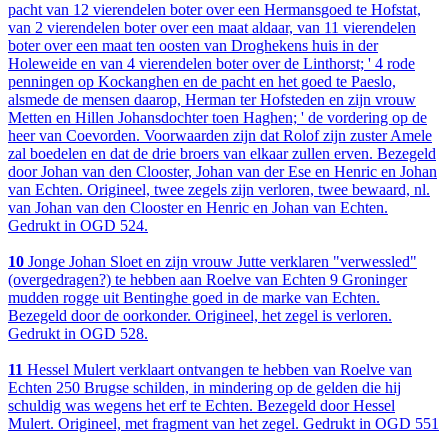
pacht van 12 vierendelen boter over een Hermansgoed te Hofstat,
van 2 vierendelen boter over een maat aldaar, van 11 vierendelen
boter over een maat ten oosten van Droghekens huis in der
Holeweide en van 4 vierendelen boter over de Linthorst; ' 4 rode
penningen op Kockanghen en de pacht en het goed te Paeslo,
alsmede de mensen daarop, Herman ter Hofsteden en zijn vrouw
Metten en Hillen Johansdochter toen Haghen; ' de vordering op de
heer van Coevorden. Voorwaarden zijn dat Rolof zijn zuster Amele
zal boedelen en dat de drie broers van elkaar zullen erven. Bezegeld
door Johan van den Clooster, Johan van der Ese en Henric en Johan
van Echten. Origineel, twee zegels zijn verloren, twee bewaard, nl.
van Johan van den Clooster en Henric en Johan van Echten.
Gedrukt in OGD 524.
10
Jonge Johan Sloet en zijn vrouw Jutte verklaren "verwessled"
(overgedragen?) te hebben aan Roelve van Echten 9 Groninger
mudden rogge uit Bentinghe goed in de marke van Echten.
Bezegeld door de oorkonder. Origineel, het zegel is verloren.
Gedrukt in OGD 528.
11
Hessel Mulert verklaart ontvangen te hebben van Roelve van
Echten 250 Brugse schilden, in mindering op de gelden die hij
schuldig was wegens het erf te Echten. Bezegeld door Hessel
Mulert. Origineel, met fragment van het zegel. Gedrukt in OGD 551