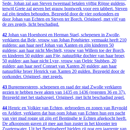
Sede. Johan zal aan Steven tweemaal betalen vijftig Rijnse guldens,
terwijl Grete zal geven het grauw bontwerk voor een tabbert. Steven
zal zijn tienden behouden. Bezegeld door de vier oorkonders en
door Johan van Echten en Steven ter Borch. Origineel, met vijf van
de zes zegels, licht beschadigd.
42
Johan van Hoenhorst en Herman Stael, schepenen in Zwolle,
verklaren dat Bele, vrouw van Johan Potghieter, vermaakt heeft 210
guldens: aan haar neef Johan van Xanten en zijn kinderen 50
guldens; aan haar nicht Mechtelt, vrouw van Willem toe der Borch,
en kinderen 50 gulden; aan Fije, natuurlijke dochter van haar broer,
50 gulden; aan haar nicht Lyze, vrouw van Oelric Stubben, 20
gulden; aan haar neef Conraet van Xanten 20 gulden; aan haar
natuurlijke broer Henrick van Xanten 20 gulden. Bezegeld door de
oorkonder. Origineel, met zegels.
43
Burgemeesteren, schepenen en raad der stad Zwolle verklaren
gezien te hebben twee akten van 1435 en 1436 (regesten 36 en 37).
Bezegeld met het stadszegel. Origineel, met licht beschadigd zegel.
44
Henric en Volkier van Echten, gebroeders en zonen van Reynold
en Aeldert, verklaren dat hun oom Johan van Echten hun een pacht
van vier mud rogge uit zijn erf Bentinghe te Echten afgekocht heeft.
De afkoopsom gaven zij mee aan hun zuster in het klooster ten
Zuartenwater. Uit het Bentingheerf hielden zij nog een jaarrente van