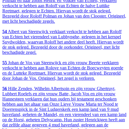
Polman en haar zoons Henric en Volkier van Echten, verklaren
verkocht te hebben aan Roloff van Echten de halve Luttike
Reetmaet, gelegen te Echten. Hiervan wordt de stok gelegd.
Bezegeld door Roloff Polman en Johan van den Clooster. Origineel,
met licht beschadigde zegels.
54
Albert van Steenwijck verklaart verkocht te hebben aan Roloff
van Echten het vierendeel van Lubbynghe, gelegen in het kerspel
Suydwolden, waarvan Roloff het andere deel heeft. Hiervan wordt
de stok gelegd. Bezegeld door de oorkonder. Origineel, met licht
beschadigde zegel.
55
Johan de Vos van Steenwijck en zijn vrouw Beerte verklaren
verkocht te hebben aan Rolove van Echten de Boecweyten goerde
en de Lutteke Reetmaet. Hiervan wordt de stok gelegd. Bezegeld
door Johan de Vos. Origineel, het zegel is verloren.
56
Hille Zenden, Wilhelm Albertsoin en zijn vrouw Ghertruyt,
Lubbert Roelefs en zijn vrouw Batte, Jacob Vos en zijn vrouw
Hannestgen verklaren dat hun ouders bij testament geschonken
hebben aan het altaar van Onze Lieve Vrouw Maria ter Nood te
Doerrenspijck in de Sint Ludgerskerk een kamp land van 9 mud
haverland, geheten de Mandel, en een vierendeel van een kamp land
op de Horst, geheten Delyscamp. Hun zuster Henricktgen heeft aan
dat zelfde altaar gegeven 4 mud haverland, gelegen aan de