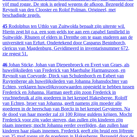
vijf mud rogge. De stok is gelegd wegens de afkoop. Bezegeld door
Reynolt van den Clooster en Rolof Polman. Origineel, met
beschadigde zegels.
45
Rodolphus ten Uthlo van Zuitwolda bepaalt zijn uiterste wil.
Hierin zegt hij o.a. een som gelds toe aan een capabel familielid in
Suitwolde, Rhunen of elders in Drenthe om te gaan studeren aan de
universiteit van Erfurt. Ondertekend door Casparus Beninborch,
clericus van Magdenburg. Gevidimeerd in inventarisnummer 672,
zie regest 51.
46
Johan Sticke, Johan van Diepenbroeck en Evert van Graes, als
huwelijkslieden van Frederick van Maerhulse Harmanszoon, en
Reynolt van Coevorde, Dirck van Schulenborch en Egbert van
Ruytenberge als huwelijkslieden van Johanna Johansdochter van
Echten, verklaren huwelijksvoorwaarden opgesteld te hebben tussen
Frederick en Johanna. Harman geeft zijn zoon Frederick in
vruchtgebruik al zijn goederen in het kerspel Hakesberge. Roloff
van Echten, broer van Johanna, geeft namens zijn moeder alle
goederen in de heerschap van Borclo in het kerspel Geysteren. Na
de dood van haar moeder zal zij 100 Rijnse guldens krijgen. Mocht
Frederick voor zijn vader sterven, dan zullen zijn kinderen zijn
plaats innemen; mocht Johanna eerder overlijden, dan zullen haar
kinderen haar plaats innemen. Frederick geeft zijn bruid een lijfrente
van 35 mud rogge uit de goederen in Hakesberge. Bezegeld door de