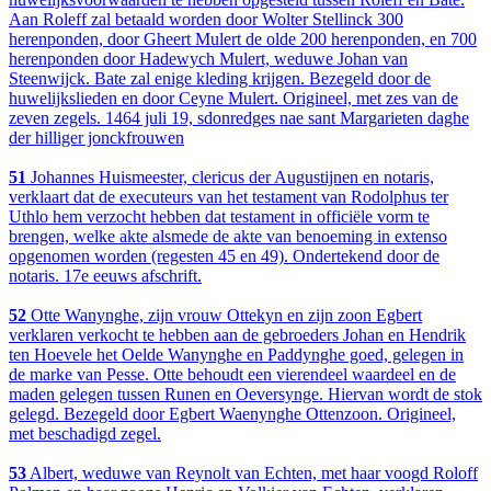
Aan Roleff zal betaald worden door Wolter Stellinck 300
herenponden, door Gheert Mulert de olde 200 herenponden, en 700
herenponden door Hadewych Mulert, weduwe Johan van
Steenwijck. Bate zal enige kleding krijgen. Bezegeld door de
huwelijkslieden en door Ceyne Mulert. Origineel, met zes van de
zeven zegels. 1464 juli 19, sdonredges nae sant Margarieten daghe
der hilliger jonckfrouwen
51
Johannes Huismeester, clericus der Augustijnen en notaris,
verklaart dat de executeurs van het testament van Rodolphus ter
Uthlo hem verzocht hebben dat testament in officiële vorm te
brengen, welke akte alsmede de akte van benoeming in extenso
opgenomen worden (regesten 45 en 49). Ondertekend door de
notaris. 17e eeuws afschrift.
52
Otte Wanynghe, zijn vrouw Ottekyn en zijn zoon Egbert
verklaren verkocht te hebben aan de gebroeders Johan en Hendrik
ten Hoevele het Oelde Wanynghe en Paddynghe goed, gelegen in
de marke van Pesse. Otte behoudt een vierendeel waardeel en de
maden gelegen tussen Runen en Oeversynge. Hiervan wordt de stok
gelegd. Bezegeld door Egbert Waenynghe Ottenzoon. Origineel,
met beschadigd zegel.
53
Albert, weduwe van Reynolt van Echten, met haar voogd Roloff