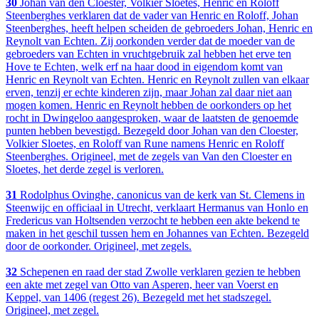
30
Johan van den Cloester, Volkier Sloetes, Henric en Roloff
Steenberghes verklaren dat de vader van Henric en Roloff, Johan
Steenberghes, heeft helpen scheiden de gebroeders Johan, Henric en
Reynolt van Echten. Zij oorkonden verder dat de moeder van de
gebroeders van Echten in vruchtgebruik zal hebben het erve ten
Hove te Echten, welk erf na haar dood in eigendom komt van
Henric en Reynolt van Echten. Henric en Reynolt zullen van elkaar
erven, tenzij er echte kinderen zijn, maar Johan zal daar niet aan
mogen komen. Henric en Reynolt hebben de oorkonders op het
rocht in Dwingeloo aangesproken, waar de laatsten de genoemde
punten hebben bevestigd. Bezegeld door Johan van den Cloester,
Volkier Sloetes, en Roloff van Rune namens Henric en Roloff
Steenberghes. Origineel, met de zegels van Van den Cloester en
Sloetes, het derde zegel is verloren.
31
Rodolphus Ovinghe, canonicus van de kerk van St. Clemens in
Steenwijc en officiaal in Utrecht, verklaart Hermanus van Honlo en
Fredericus van Holtsenden verzocht te hebben een akte bekend te
maken in het geschil tussen hem en Johannes van Echten. Bezegeld
door de oorkonder. Origineel, met zegels.
32
Schepenen en raad der stad Zwolle verklaren gezien te hebben
een akte met zegel van Otto van Asperen, heer van Voerst en
Keppel, van 1406 (regest 26). Bezegeld met het stadszegel.
Origineel, met zegel.