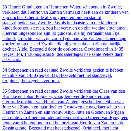
33
Henric Glinthagen en Henric ten Water, schepenen in Zwolle,
verklaren dat Henric van Zanten vermaakt heeft aan de kinderen van
zijn dochter Ghertrude al zijn goederen binnen stad of
stadsvrijheden van Zwolle. Pas als het laatste van die kinderen
kinderloos zou sterven, zou het vererven op zijn wettige ergenamen.
Hiervan uitgezonderd zijn 30 guldens, die hij vermaakt aan Fije,
natuurlijk dochter van zijn zoon Tydeman van Zanten, alsmede zijn
vordering op de stad Zwolle, die hij vermaakt aan zijn natuurlijke
dochter Alide. Bezegeld door de oorkonder. Gevidimeerd in 1435,
(regest 34). 1430 augustus 9, des saterdages nae sante Peters dach
ad vincula
34
Schepenen en raad der stad Zwolle verklaren gezien te hebben
een akte van 1430 (regest 33). Bezegeld met het stadszegel.
Origineel, het zegel is verloren.
35
Schepenen en raad der stad Zwolle verklaren dat Claes van den
Brincke en Johan Potgieter, voogden over de kinderen van
Gertruide dochter van Henric van Zanten, gescheiden hebben van
Jutte van Zanten en haar dochter Gostewen de nagelatenschap van
Henric van Zanten en zijn vrouw Alijd. Jutte en Gostewen krijgen
een rente van 4 herenponden uit een maat van Gheert van Ryng, een
rente van 6 herenponden uit het bezit van Henric van Zanten in de
Zassingstrate. Bezegeld met het stadszegel. Origineel, met licht