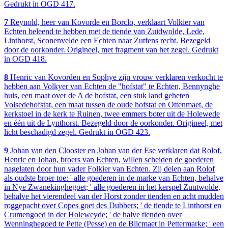
Gedrukt in OGD 417.
7
Reynold, heer van Kovorde en Borclo, verklaart Volkier van
Echten beleend te hebben met de tiende van Zuidwolde, Lede,
Linthorst, Sconenvelde een Echten naar Zutfens recht. Bezegeld
door de oorkonder. Origineel, met fragment van het zegel. Gedrukt
in OGD 418.
8
Henric van Kovorden en Sophye zijn vrouw verklaren verkocht te
hebben aan Volkyer van Echten de "hofstat" te Echten, Bennynghe
huis, een maat over de A de hofstat, een stuk land geheten
Volsedehofstat, een maat tussen de oude hofstat en Ottenmaet, de
kerkstoel in de kerk te Ruinen, twee emmers boter uit de Holewede
en één uit de Lynthorst. Bezegeld door de oorkonder. Origineel, met
licht beschadigd zegel. Gedrukt in OGD 423.
9
Johan van den Clooster en Johan van der Ese verklaren dat Rolof,
Henric en Johan, broers van Echten, willen scheiden de goederen
nagelaten door hun vader Folkier van Echten. Zij delen aan Rolof
als oudste broer toe: ' alle goederen in de marke van Echten, behalve
in Nye Zwanekinghegoet; ' alle goederen in het kerspel Zuutwolde,
behalve het vierendeel van der Horst zonder tienden en acht mudden
roggepacht over Copes goet des Dubbers; ' de tiende te Linthorst en
Crumengoed in der Holeweyde; ' de halve tienden over
Wenninghegoed te Pette (Pesse) en de Blicmaet in Pettermarke; ' een