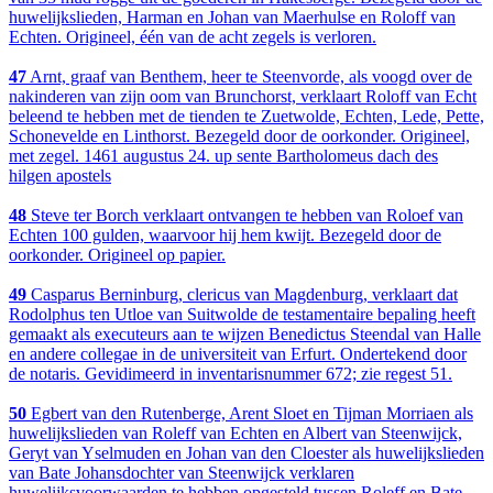
huwelijkslieden, Harman en Johan van Maerhulse en Roloff van
Echten. Origineel, één van de acht zegels is verloren.
47
Arnt, graaf van Benthem, heer te Steenvorde, als voogd over de
nakinderen van zijn oom van Brunchorst, verklaart Roloff van Echt
beleend te hebben met de tienden te Zuetwolde, Echten, Lede, Pette,
Schonevelde en Linthorst. Bezegeld door de oorkonder. Origineel,
met zegel. 1461 augustus 24. up sente Bartholomeus dach des
hilgen apostels
48
Steve ter Borch verklaart ontvangen te hebben van Roloef van
Echten 100 gulden, waarvoor hij hem kwijt. Bezegeld door de
oorkonder. Origineel op papier.
49
Casparus Berninburg, clericus van Magdenburg, verklaart dat
Rodolphus ten Utloe van Suitwolde de testamentaire bepaling heeft
gemaakt als executeurs aan te wijzen Benedictus Steendal van Halle
en andere collegae in de universiteit van Erfurt. Ondertekend door
de notaris. Gevidimeerd in inventarisnummer 672; zie regest 51.
50
Egbert van den Rutenberge, Arent Sloet en Tijman Morriaen als
huwelijkslieden van Roleff van Echten en Albert van Steenwijck,
Geryt van Yselmuden en Johan van den Cloester als huwelijkslieden
van Bate Johansdochter van Steenwijck verklaren
huwelijksvoorwaarden te hebben opgesteld tussen Roleff en Bate.