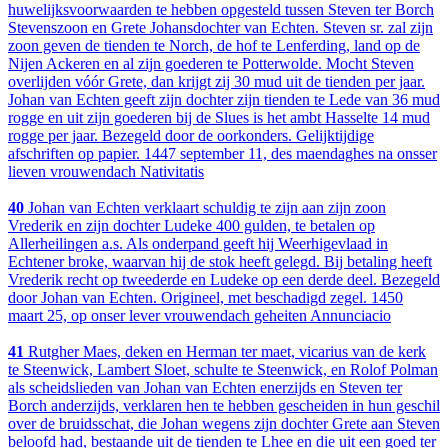
huwelijksvoorwaarden te hebben opgesteld tussen Steven ter Borch
Stevenszoon en Grete Johansdochter van Echten. Steven sr. zal zijn
zoon geven de tienden te Norch, de hof te Lenferding, land op de
Nijen Ackeren en al zijn goederen te Potterwolde. Mocht Steven
overlijden vóór Grete, dan krijgt zij 30 mud uit de tienden per jaar.
Johan van Echten geeft zijn dochter zijn tienden te Lede van 36 mud
rogge en uit zijn goederen bij de Slues is het ambt Hasselte 14 mud
rogge per jaar. Bezegeld door de oorkonders. Gelijktijdige
afschriften op papier. 1447 september 11, des maendaghes na onsser
lieven vrouwendach Nativitatis
40
Johan van Echten verklaart schuldig te zijn aan zijn zoon
Vrederik en zijn dochter Ludeke 400 gulden, te betalen op
Allerheilingen a.s. Als onderpand geeft hij Weerhigevlaad in
Echtener broke, waarvan hij de stok heeft gelegd. Bij betaling heeft
Vrederik recht op tweederde en Ludeke op een derde deel. Bezegeld
door Johan van Echten. Origineel, met beschadigd zegel. 1450
maart 25, op onser lever vrouwendach geheiten Annunciacio
41
Rutgher Maes, deken en Herman ter maet, vicarius van de kerk
te Steenwick, Lambert Sloet, schulte te Steenwick, en Rolof Polman
als scheidslieden van Johan van Echten enerzijds en Steven ter
Borch anderzijds, verklaren hen te hebben gescheiden in hun geschil
over de bruidsschat, die Johan wegens zijn dochter Grete aan Steven
beloofd had, bestaande uit de tienden te Lhee en die uit een goed ter