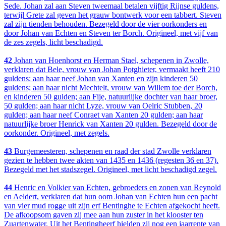
Sede. Johan zal aan Steven tweemaal betalen vijftig Rijnse guldens,
terwijl Grete zal geven het grauw bontwerk voor een tabbert. Steven
zal zijn tienden behouden. Bezegeld door de vier oorkonders en
door Johan van Echten en Steven ter Borch. Origineel, met vijf van
de zes zegels, licht beschadigd.
42
Johan van Hoenhorst en Herman Stael, schepenen in Zwolle,
verklaren dat Bele, vrouw van Johan Potghieter, vermaakt heeft 210
guldens: aan haar neef Johan van Xanten en zijn kinderen 50
guldens; aan haar nicht Mechtelt, vrouw van Willem toe der Borch,
en kinderen 50 gulden; aan Fije, natuurlijke dochter van haar broer,
50 gulden; aan haar nicht Lyze, vrouw van Oelric Stubben, 20
gulden; aan haar neef Conraet van Xanten 20 gulden; aan haar
natuurlijke broer Henrick van Xanten 20 gulden. Bezegeld door de
oorkonder. Origineel, met zegels.
43
Burgemeesteren, schepenen en raad der stad Zwolle verklaren
gezien te hebben twee akten van 1435 en 1436 (regesten 36 en 37).
Bezegeld met het stadszegel. Origineel, met licht beschadigd zegel.
44
Henric en Volkier van Echten, gebroeders en zonen van Reynold
en Aeldert, verklaren dat hun oom Johan van Echten hun een pacht
van vier mud rogge uit zijn erf Bentinghe te Echten afgekocht heeft.
De afkoopsom gaven zij mee aan hun zuster in het klooster ten
Zuartenwater. Uit het Bentingheerf hielden zij nog een jaarrente van