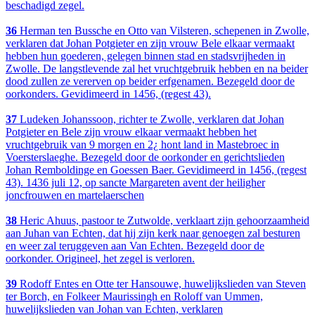
beschadigd zegel.
36
Herman ten Bussche en Otto van Vilsteren, schepenen in Zwolle,
verklaren dat Johan Potgieter en zijn vrouw Bele elkaar vermaakt
hebben hun goederen, gelegen binnen stad en stadsvrijheden in
Zwolle. De langstlevende zal het vruchtgebruik hebben en na beider
dood zullen ze vererven op beider erfgenamen. Bezegeld door de
oorkonders. Gevidimeerd in 1456, (regest 43).
37
Ludeken Johanssoon, richter te Zwolle, verklaren dat Johan
Potgieter en Bele zijn vrouw elkaar vermaakt hebben het
vruchtgebruik van 9 morgen en 2¿ hont land in Mastebroec in
Voersterslaeghe. Bezegeld door de oorkonder en gerichtslieden
Johan Remboldinge en Goessen Baer. Gevidimeerd in 1456, (regest
43). 1436 juli 12, op sancte Margareten avent der heiligher
joncfrouwen en martelaerschen
38
Heric Ahuus, pastoor te Zutwolde, verklaart zijn gehoorzaamheid
aan Juhan van Echten, dat hij zijn kerk naar genoegen zal besturen
en weer zal teruggeven aan Van Echten. Bezegeld door de
oorkonder. Origineel, het zegel is verloren.
39
Rodoff Entes en Otte ter Hansouwe, huwelijkslieden van Steven
ter Borch, en Folkeer Maurissingh en Roloff van Ummen,
huwelijkslieden van Johan van Echten, verklaren