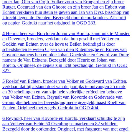
broer Jan, Otto van Orgh, Volker zoon van Ermgard en zijn broer
Rutger, Coenraad van den Ghoore en zijn broer Jan en Egbert van
Echten verklaren hun steun te geven aan Jan van Dyst, bisschop van
Utrecht, tegen de Drenten. Bezegeld door de oorkonders. Afschrift
op papier. Gedrukt naar het origineel in OGD 283.
4
Henric heer van Borclo en Johan van Borclo, kanunnik te Munster
en Deventer, broeders, verklaren dat hun geschil met Volker en
Godkin van Echten over de hove te Beilen beëindigd is door
scheidslieden te weten Cijsen van dien Rutenberghe en Rolves van
Covorde namens hen en olde Johan Goedesinc en Gerard van Dulre
namens de Van Echtens. Bezegeld door Henric en Johan van
Borclo. Origineel, de zegels zijn licht beschadigd. Gedrukt in OGD
327.
5
Roelof van Echten, broeder van Volker en Godevard van Echten,
verklaart dat hij afstand doet van de jaarlijks te ontvangen 25 mark
en 30 schellingen en van zijn hele vaderlijke erfdeel ten behoeve
van Volker van Echten. Reynalt van Kovorde en Godevarde van
Groninghe hebben ter bevestiging mede gezegeld, naast Roelf van
Echten. Origineel met zegels. Gedrukt in OGD 404.
6
Reynold, heer van Kovorde en Borclo, verklaart schuldig te zijn
aan Volkeer van Echte 50 Osenbrugse marken en 82 schilden.
Bezegeld door de oorkonder. Origineel, met fragment van met zegel.