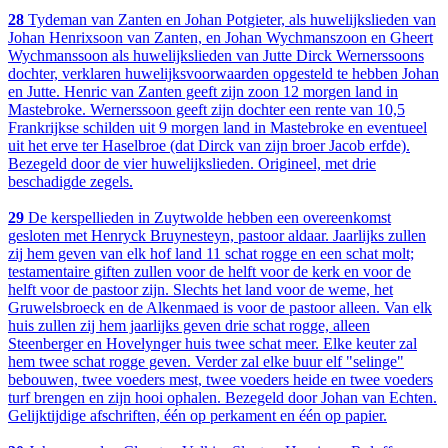
28
Tydeman van Zanten en Johan Potgieter, als huwelijkslieden van
Johan Henrixsoon van Zanten, en Johan Wychmanszoon en Gheert
Wychmanssoon als huwelijkslieden van Jutte Dirck Wernerssoons
dochter, verklaren huwelijksvoorwaarden opgesteld te hebben Johan
en Jutte. Henric van Zanten geeft zijn zoon 12 morgen land in
Mastebroke. Wernerssoon geeft zijn dochter een rente van 10,5
Frankrijkse schilden uit 9 morgen land in Mastebroke en eventueel
uit het erve ter Haselbroe (dat Dirck van zijn broer Jacob erfde).
Bezegeld door de vier huwelijkslieden. Origineel, met drie
beschadigde zegels.
29
De kerspellieden in Zuytwolde hebben een overeenkomst
gesloten met Henryck Bruynesteyn, pastoor aldaar. Jaarlijks zullen
zij hem geven van elk hof land 11 schat rogge en een schat molt;
testamentaire giften zullen voor de helft voor de kerk en voor de
helft voor de pastoor zijn. Slechts het land voor de weme, het
Gruwelsbroeck en de Alkenmaed is voor de pastoor alleen. Van elk
huis zullen zij hem jaarlijks geven drie schat rogge, alleen
Steenberger en Hovelynger huis twee schat meer. Elke keuter zal
hem twee schat rogge geven. Verder zal elke buur elf "selinge"
bebouwen, twee voeders mest, twee voeders heide en twee voeders
turf brengen en zijn hooi ophalen. Bezegeld door Johan van Echten.
Gelijktijdige afschriften, één op perkament en één op papier.