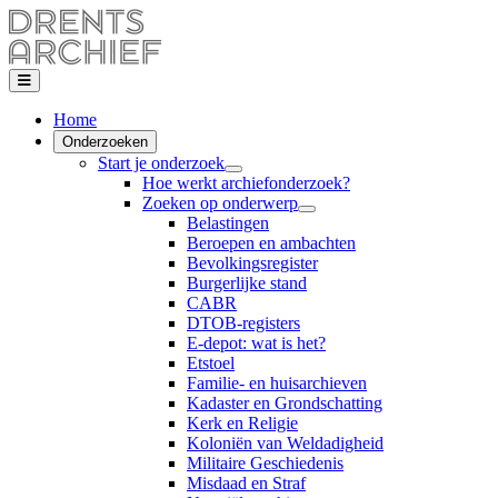
Home
Onderzoeken
Start je onderzoek
Hoe werkt archiefonderzoek?
Zoeken op onderwerp
Belastingen
Beroepen en ambachten
Bevolkingsregister
Burgerlijke stand
CABR
DTOB-registers
E-depot: wat is het?
Etstoel
Familie- en huisarchieven
Kadaster en Grondschatting
Kerk en Religie
Koloniën van Weldadigheid
Militaire Geschiedenis
Misdaad en Straf