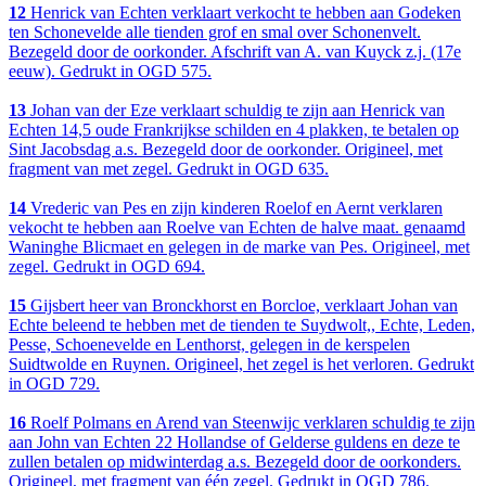
12
Henrick van Echten verklaart verkocht te hebben aan Godeken
ten Schonevelde alle tienden grof en smal over Schonenvelt.
Bezegeld door de oorkonder. Afschrift van A. van Kuyck z.j. (17e
eeuw). Gedrukt in OGD 575.
13
Johan van der Eze verklaart schuldig te zijn aan Henrick van
Echten 14,5 oude Frankrijkse schilden en 4 plakken, te betalen op
Sint Jacobsdag a.s. Bezegeld door de oorkonder. Origineel, met
fragment van met zegel. Gedrukt in OGD 635.
14
Vrederic van Pes en zijn kinderen Roelof en Aernt verklaren
vekocht te hebben aan Roelve van Echten de halve maat. genaamd
Waninghe Blicmaet en gelegen in de marke van Pes. Origineel, met
zegel. Gedrukt in OGD 694.
15
Gijsbert heer van Bronckhorst en Borcloe, verklaart Johan van
Echte beleend te hebben met de tienden te Suydwolt,, Echte, Leden,
Pesse, Schoenevelde en Lenthorst, gelegen in de kerspelen
Suidtwolde en Ruynen. Origineel, het zegel is het verloren. Gedrukt
in OGD 729.
16
Roelf Polmans en Arend van Steenwijc verklaren schuldig te zijn
aan John van Echten 22 Hollandse of Gelderse guldens en deze te
zullen betalen op midwinterdag a.s. Bezegeld door de oorkonders.
Origineel, met fragment van één zegel. Gedrukt in OGD 786.