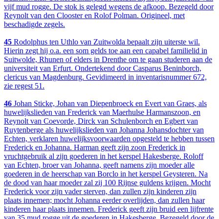
vijf mud rogge. De stok is gelegd wegens de afkoop. Bezegeld door
Reynolt van den Clooster en Rolof Polman. Origineel, met
beschadigde zegels.
45
Rodolphus ten Uthlo van Zuitwolda bepaalt zijn uiterste wil.
Hierin zegt hij o.a. een som gelds toe aan een capabel familielid in
Suitwolde, Rhunen of elders in Drenthe om te gaan studeren aan de
universiteit van Erfurt. Ondertekend door Casparus Beninborch,
clericus van Magdenburg. Gevidimeerd in inventarisnummer 672,
zie regest 51.
46
Johan Sticke, Johan van Diepenbroeck en Evert van Graes, als
huwelijkslieden van Frederick van Maerhulse Harmanszoon, en
Reynolt van Coevorde, Dirck van Schulenborch en Egbert van
Ruytenberge als huwelijkslieden van Johanna Johansdochter van
Echten, verklaren huwelijksvoorwaarden opgesteld te hebben tussen
Frederick en Johanna. Harman geeft zijn zoon Frederick in
vruchtgebruik al zijn goederen in het kerspel Hakesberge. Roloff
van Echten, broer van Johanna, geeft namens zijn moeder alle
goederen in de heerschap van Borclo in het kerspel Geysteren. Na
de dood van haar moeder zal zij 100 Rijnse guldens krijgen. Mocht
Frederick voor zijn vader sterven, dan zullen zijn kinderen zijn
plaats innemen; mocht Johanna eerder overlijden, dan zullen haar
kinderen haar plaats innemen. Frederick geeft zijn bruid een lijfrente
van 35 mud rogge uit de goederen in Hakesberge. Bezegeld door de