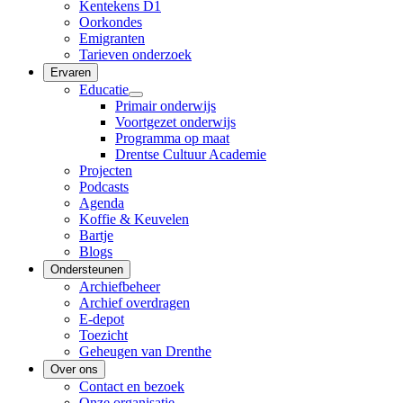
Kentekens D1
Oorkondes
Emigranten
Tarieven onderzoek
Ervaren
Educatie
Primair onderwijs
Voortgezet onderwijs
Programma op maat
Drentse Cultuur Academie
Projecten
Podcasts
Agenda
Koffie & Keuvelen
Bartje
Blogs
Ondersteunen
Archiefbeheer
Archief overdragen
E-depot
Toezicht
Geheugen van Drenthe
Over ons
Contact en bezoek
Onze organisatie