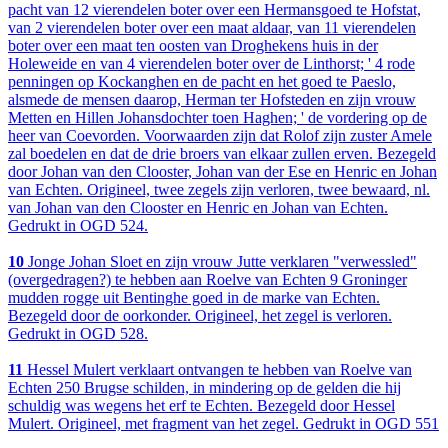
pacht van 12 vierendelen boter over een Hermansgoed te Hofstat,
van 2 vierendelen boter over een maat aldaar, van 11 vierendelen
boter over een maat ten oosten van Droghekens huis in der
Holeweide en van 4 vierendelen boter over de Linthorst; ' 4 rode
penningen op Kockanghen en de pacht en het goed te Paeslo,
alsmede de mensen daarop, Herman ter Hofsteden en zijn vrouw
Metten en Hillen Johansdochter toen Haghen; ' de vordering op de
heer van Coevorden. Voorwaarden zijn dat Rolof zijn zuster Amele
zal boedelen en dat de drie broers van elkaar zullen erven. Bezegeld
door Johan van den Clooster, Johan van der Ese en Henric en Johan
van Echten. Origineel, twee zegels zijn verloren, twee bewaard, nl.
van Johan van den Clooster en Henric en Johan van Echten.
Gedrukt in OGD 524.
10
Jonge Johan Sloet en zijn vrouw Jutte verklaren "verwessled"
(overgedragen?) te hebben aan Roelve van Echten 9 Groninger
mudden rogge uit Bentinghe goed in de marke van Echten.
Bezegeld door de oorkonder. Origineel, het zegel is verloren.
Gedrukt in OGD 528.
11
Hessel Mulert verklaart ontvangen te hebben van Roelve van
Echten 250 Brugse schilden, in mindering op de gelden die hij
schuldig was wegens het erf te Echten. Bezegeld door Hessel
Mulert. Origineel, met fragment van het zegel. Gedrukt in OGD 551