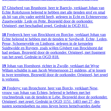
17
Ghiseberd van Brunhorst, heer te Baerclo, verklaart Johan van
Echte Rolofszoon beleend te hebben met alle tienden grof en smal
als hij van zijn vader geërfd heeft, gelegen in Echt en Echtenrevene,
Zuuetwoelde, Lede en Pette. Bezegeld door de oorkonder.
Origineel, met beschadigd zegel. Gedrukt in OGD 811.
18
Fredeerck heer van Brockhorst en Borcloe, verklaart Johan van
Echte beleend te hebben met de tienden te Suydwolt, Echte, Leden,
Pesse, Schoenevelde en Linthorst, gelegen in de kerspelen
Suidtwolde en Ruynen, zoals wijlen Gijsbert van Brockhorst dat
had gedaan. Bezegeld door de oorkonder. Origineel, met fragment
van het zegel. Gedrukt in OGD 818.
19
Johan van Hoenhorst, richter in Zwolle, verklaart dat Wyse
Willam schuldig is aan Jacob Wernerssoon 21 guldens, af te lossen
in twee termijnen. Bezegeld door de oorkonder. Origineel, het zegel
is verloren.
20
Frederyc van Bronchorst, heer van Borclo, verklaart Nese,
vrouw van Johan van Echten, beleend te hebben met het
vruchtgebruik van de tienden te Lebe. Bezegeld door de oorkonder.
Origineel, met zegel. Gedrukt in OGD 1151. 1403 mei 27, des
nasten soenendaghen na onss lieven heren hemelvaerdes daghe