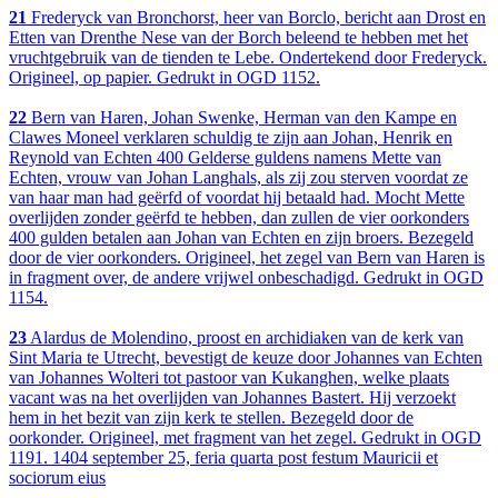
21
Frederyck van Bronchorst, heer van Borclo, bericht aan Drost en
Etten van Drenthe Nese van der Borch beleend te hebben met het
vruchtgebruik van de tienden te Lebe. Ondertekend door Frederyck.
Origineel, op papier. Gedrukt in OGD 1152.
22
Bern van Haren, Johan Swenke, Herman van den Kampe en
Clawes Moneel verklaren schuldig te zijn aan Johan, Henrik en
Reynold van Echten 400 Gelderse guldens namens Mette van
Echten, vrouw van Johan Langhals, als zij zou sterven voordat ze
van haar man had geërfd of voordat hij betaald had. Mocht Mette
overlijden zonder geërfd te hebben, dan zullen de vier oorkonders
400 gulden betalen aan Johan van Echten en zijn broers. Bezegeld
door de vier oorkonders. Origineel, het zegel van Bern van Haren is
in fragment over, de andere vrijwel onbeschadigd. Gedrukt in OGD
1154.
23
Alardus de Molendino, proost en archidiaken van de kerk van
Sint Maria te Utrecht, bevestigt de keuze door Johannes van Echten
van Johannes Wolteri tot pastoor van Kukanghen, welke plaats
vacant was na het overlijden van Johannes Bastert. Hij verzoekt
hem in het bezit van zijn kerk te stellen. Bezegeld door de
oorkonder. Origineel, met fragment van het zegel. Gedrukt in OGD
1191. 1404 september 25, feria quarta post festum Mauricii et
sociorum eius