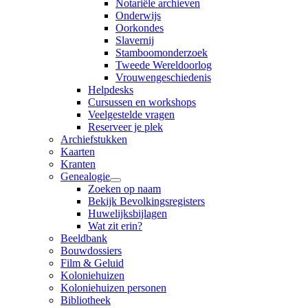
Notariële archieven
Onderwijs
Oorkondes
Slavernij
Stamboomonderzoek
Tweede Wereldoorlog
Vrouwengeschiedenis
Helpdesks
Cursussen en workshops
Veelgestelde vragen
Reserveer je plek
Archiefstukken
Kaarten
Kranten
Genealogie
Zoeken op naam
Bekijk Bevolkingsregisters
Huwelijksbijlagen
Wat zit erin?
Beeldbank
Bouwdossiers
Film & Geluid
Koloniehuizen
Koloniehuizen personen
Bibliotheek