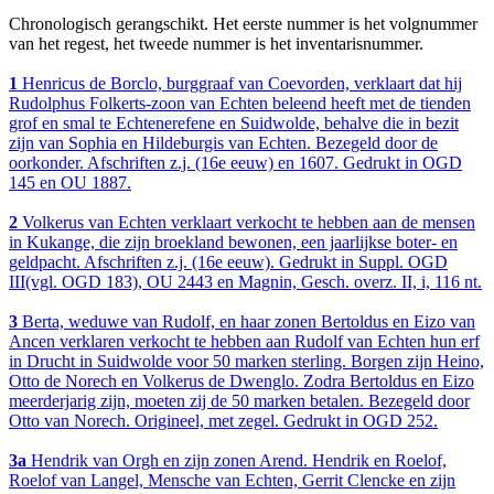
Chronologisch gerangschikt. Het eerste nummer is het volgnummer
van het regest, het tweede nummer is het inventarisnummer.
1
Henricus de Borclo, burggraaf van Coevorden, verklaart dat hij
Rudolphus Folkerts-zoon van Echten beleend heeft met de tienden
grof en smal te Echtenerefene en Suidwolde, behalve die in bezit
zijn van Sophia en Hildeburgis van Echten. Bezegeld door de
oorkonder. Afschriften z.j. (16e eeuw) en 1607. Gedrukt in OGD
145 en OU 1887.
2
Volkerus van Echten verklaart verkocht te hebben aan de mensen
in Kukange, die zijn broekland bewonen, een jaarlijkse boter- en
geldpacht. Afschriften z.j. (16e eeuw). Gedrukt in Suppl. OGD
III(vgl. OGD 183), OU 2443 en Magnin, Gesch. overz. II, i, 116 nt.
3
Berta, weduwe van Rudolf, en haar zonen Bertoldus en Eizo van
Ancen verklaren verkocht te hebben aan Rudolf van Echten hun erf
in Drucht in Suidwolde voor 50 marken sterling. Borgen zijn Heino,
Otto de Norech en Volkerus de Dwenglo. Zodra Bertoldus en Eizo
meerderjarig zijn, moeten zij de 50 marken betalen. Bezegeld door
Otto van Norech. Origineel, met zegel. Gedrukt in OGD 252.
3a
Hendrik van Orgh en zijn zonen Arend. Hendrik en Roelof,
Roelof van Langel, Mensche van Echten, Gerrit Clencke en zijn