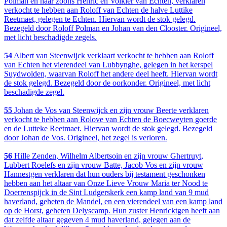
Polman en haar zoons Henric en Volkier van Echten, verklaren
verkocht te hebben aan Roloff van Echten de halve Luttike
Reetmaet, gelegen te Echten. Hiervan wordt de stok gelegd.
Bezegeld door Roloff Polman en Johan van den Clooster. Origineel,
met licht beschadigde zegels.
54
Albert van Steenwijck verklaart verkocht te hebben aan Roloff
van Echten het vierendeel van Lubbynghe, gelegen in het kerspel
Suydwolden, waarvan Roloff het andere deel heeft. Hiervan wordt
de stok gelegd. Bezegeld door de oorkonder. Origineel, met licht
beschadigde zegel.
55
Johan de Vos van Steenwijck en zijn vrouw Beerte verklaren
verkocht te hebben aan Rolove van Echten de Boecweyten goerde
en de Lutteke Reetmaet. Hiervan wordt de stok gelegd. Bezegeld
door Johan de Vos. Origineel, het zegel is verloren.
56
Hille Zenden, Wilhelm Albertsoin en zijn vrouw Ghertruyt,
Lubbert Roelefs en zijn vrouw Batte, Jacob Vos en zijn vrouw
Hannestgen verklaren dat hun ouders bij testament geschonken
hebben aan het altaar van Onze Lieve Vrouw Maria ter Nood te
Doerrenspijck in de Sint Ludgerskerk een kamp land van 9 mud
haverland, geheten de Mandel, en een vierendeel van een kamp land
op de Horst, geheten Delyscamp. Hun zuster Henricktgen heeft aan
dat zelfde altaar gegeven 4 mud haverland, gelegen aan de