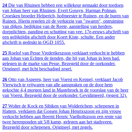
24
Die van Rhuinen hebben een willekeur gemaakt door toedoen
van Johan heer van Rhuinen, Evert Gossyn, Harman Polman,
Croesken broeder Helperich, hofmeester te Ruinen, en de buren van
Ruinen. Hierin regelen zij de verkiezig van "swaren", ontruiming
van dijken, bedijking van de Reete, aanstelling van herders,
dorpplichten, panding en schutting van vee. 17e-eeuws afschrift van
een gelijktijdig afschrift door Koert Kiste, schulte. Een ander
afschrift is gedrukt in OGD 1055.
25
Roelof van Pesse Vrederikeszoon verklaart verkocht te hebben
aan Johan van Echten de tienden, die hij van Johan in leen had.
gelegen in de marke van Pesse. Bezegeld door de oorkonder.
Origineel, met licht beschadigd zegel.
26
Otto van Asperen, heer van Voerst en Keppel, verklaart Jacob
Vierwisch te vrijwaren van alle aanspraken op de door hem
gekochte 4,4 morgen land in Mastebroek in de voorslag van de heer
van Voerst. Bezegeld door de oorkonder. Gevidimeerd, (regest 32).
27
Wolter de Kock en Sibiken van Wolderichem, schepenen in
Hattem, verklaren dat Gossen Johan Henrixszoon en zijn vrouw
verkocht hebben aan Beernt Henric Vaelholtszoon een rente van
twee herenponden uit 5/8 kamp, gelegen aan het stadsveen.
Bezegeld door schepenen. Origineel, met zegels.