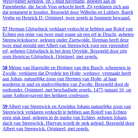
Wessyngher kerkdijk, en 5 mud haverland, gelegen aan de
Papenbeeke, die Jacob Voss gekocht heeft. Zij verklaren zich aan
dat testament te houden. Bezegeld door Wilhelm en Lubbert, Barelt
Veghe en Henrick D. Origineel, twee zegels in fragment bewaard.
57
Herman Ghijselinck verklaart verkocht te hebben aan Rolof van
Echten een rente van twee mud rogge uit een erf in Drucht, geheten
Steenwijckshoeve, gelegen onder Zuetwolde. Herman heeft deze
twee mud geruild met Albert van Steenwijck voor een vierendeel
erf, geheten Ghijselinck in het dorp Orvelde. Bezegeld door zijn
oom Henricus Ghijselinck. Origineel, met zegels.
58
Mense van Haersolte en Hertiger van den Busch, schepenen in
Zwolle, verklaren dat Dyedele ten Holte, weduwe, vermaakt heeft
aan Johan, natuurlijke zoon van Hermen van Holte, al haar
goederen in stad en stadsvrijheden van Zwolle. Bezegeld door de
oorkonder. Origineel, met beschadigde zegels. 1475 januari 16, op
sante Anthonysavent des heiligen confessors
59
Albert van Steenwick en Arnoldus Johans natuurlijke zoon van
Steenwijck verklaren verkocht te hebben aan Roloff van Echten
eeen stuk land, gelegen in de marke van Echten, geheten Johans
slach van Steenwijck. Hiervan wordt de stok gelegd. Bezegeld door
Albert van Steenwick. Origineel, met zegels.