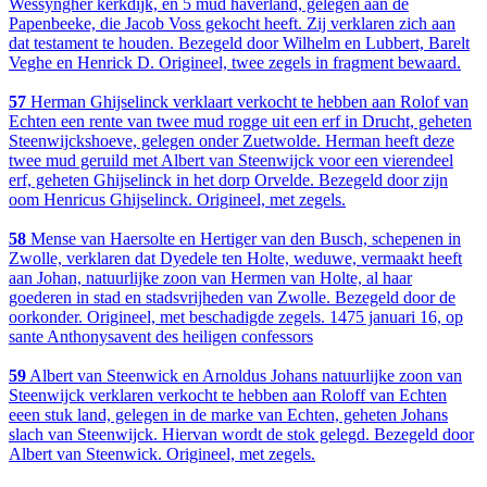
Wessyngher kerkdijk, en 5 mud haverland, gelegen aan de
Papenbeeke, die Jacob Voss gekocht heeft. Zij verklaren zich aan
dat testament te houden. Bezegeld door Wilhelm en Lubbert, Barelt
Veghe en Henrick D. Origineel, twee zegels in fragment bewaard.
57
Herman Ghijselinck verklaart verkocht te hebben aan Rolof van
Echten een rente van twee mud rogge uit een erf in Drucht, geheten
Steenwijckshoeve, gelegen onder Zuetwolde. Herman heeft deze
twee mud geruild met Albert van Steenwijck voor een vierendeel
erf, geheten Ghijselinck in het dorp Orvelde. Bezegeld door zijn
oom Henricus Ghijselinck. Origineel, met zegels.
58
Mense van Haersolte en Hertiger van den Busch, schepenen in
Zwolle, verklaren dat Dyedele ten Holte, weduwe, vermaakt heeft
aan Johan, natuurlijke zoon van Hermen van Holte, al haar
goederen in stad en stadsvrijheden van Zwolle. Bezegeld door de
oorkonder. Origineel, met beschadigde zegels. 1475 januari 16, op
sante Anthonysavent des heiligen confessors
59
Albert van Steenwick en Arnoldus Johans natuurlijke zoon van
Steenwijck verklaren verkocht te hebben aan Roloff van Echten
eeen stuk land, gelegen in de marke van Echten, geheten Johans
slach van Steenwijck. Hiervan wordt de stok gelegd. Bezegeld door
Albert van Steenwick. Origineel, met zegels.