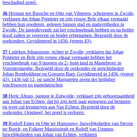
beschadigd zegel.
36
Herman ten Bussche en Otto van Vilsteren, schepenen in Zwolle,
verklaren dat Johan Potgieter en zijn vrouw Bele elkaar vermaakt
hebben hun goederen, gelegen binnen stad en stadsvrijheden in
Zwolle. De langstlevende zal het vruchtgebruik hebben en na beider
dood zullen ze vererven op beider erfgenamen. Bezegeld door de
oorkonders. Gevidimeerd in 1456, (regest 43).
37
Ludeken Johanssoon, richter te Zwolle, verklaren dat Johan
Potgieter en Bele zijn vrouw elkaar vermaakt hebben het
vruchtgebruik van 9 morgen en 2¿ hont land in Mastebroec in
Voersterslaeghe. Bezegeld door de oorkonder en gerichtslieden
Johan Remboldinge en Goessen Baer. Gevidimeerd in 1456, (regest
43). 1436 juli 12, op sancte Margareten avent der heiligher
joncfrouwen en martelaerschen
38
Heric Ahuus, pastoor te Zutwolde, verklaart zijn gehoorzaamheid
aan Juhan van Echten, dat hij zijn kerk naar genoegen zal besturen
en weer zal teruggeven aan Van Echten. Bezegeld door de
oorkonder. Origineel, het zegel is verloren.
39
Rodoff Entes en Otte ter Hansouwe, huwelijkslieden van Steven
ter Borch, en Folkeer Maurissingh en Roloff van Ummen,
huwelijkslieden van Johan van Echten, verklaren