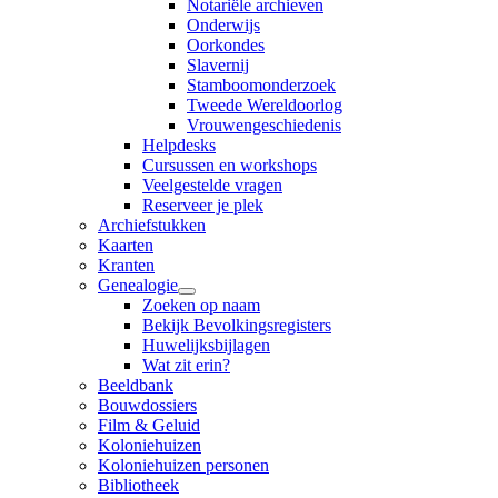
Notariële archieven
Onderwijs
Oorkondes
Slavernij
Stamboomonderzoek
Tweede Wereldoorlog
Vrouwengeschiedenis
Helpdesks
Cursussen en workshops
Veelgestelde vragen
Reserveer je plek
Archiefstukken
Kaarten
Kranten
Genealogie
Zoeken op naam
Bekijk Bevolkingsregisters
Huwelijksbijlagen
Wat zit erin?
Beeldbank
Bouwdossiers
Film & Geluid
Koloniehuizen
Koloniehuizen personen
Bibliotheek