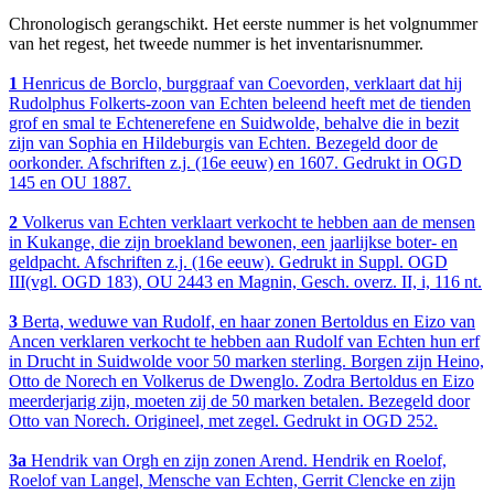
Chronologisch gerangschikt. Het eerste nummer is het volgnummer
van het regest, het tweede nummer is het inventarisnummer.
1
Henricus de Borclo, burggraaf van Coevorden, verklaart dat hij
Rudolphus Folkerts-zoon van Echten beleend heeft met de tienden
grof en smal te Echtenerefene en Suidwolde, behalve die in bezit
zijn van Sophia en Hildeburgis van Echten. Bezegeld door de
oorkonder. Afschriften z.j. (16e eeuw) en 1607. Gedrukt in OGD
145 en OU 1887.
2
Volkerus van Echten verklaart verkocht te hebben aan de mensen
in Kukange, die zijn broekland bewonen, een jaarlijkse boter- en
geldpacht. Afschriften z.j. (16e eeuw). Gedrukt in Suppl. OGD
III(vgl. OGD 183), OU 2443 en Magnin, Gesch. overz. II, i, 116 nt.
3
Berta, weduwe van Rudolf, en haar zonen Bertoldus en Eizo van
Ancen verklaren verkocht te hebben aan Rudolf van Echten hun erf
in Drucht in Suidwolde voor 50 marken sterling. Borgen zijn Heino,
Otto de Norech en Volkerus de Dwenglo. Zodra Bertoldus en Eizo
meerderjarig zijn, moeten zij de 50 marken betalen. Bezegeld door
Otto van Norech. Origineel, met zegel. Gedrukt in OGD 252.
3a
Hendrik van Orgh en zijn zonen Arend. Hendrik en Roelof,
Roelof van Langel, Mensche van Echten, Gerrit Clencke en zijn