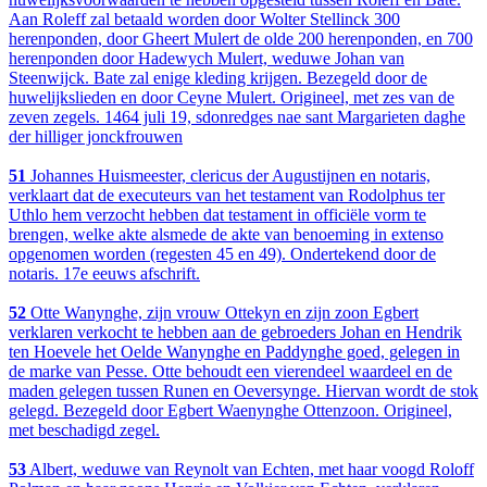
Aan Roleff zal betaald worden door Wolter Stellinck 300
herenponden, door Gheert Mulert de olde 200 herenponden, en 700
herenponden door Hadewych Mulert, weduwe Johan van
Steenwijck. Bate zal enige kleding krijgen. Bezegeld door de
huwelijkslieden en door Ceyne Mulert. Origineel, met zes van de
zeven zegels. 1464 juli 19, sdonredges nae sant Margarieten daghe
der hilliger jonckfrouwen
51
Johannes Huismeester, clericus der Augustijnen en notaris,
verklaart dat de executeurs van het testament van Rodolphus ter
Uthlo hem verzocht hebben dat testament in officiële vorm te
brengen, welke akte alsmede de akte van benoeming in extenso
opgenomen worden (regesten 45 en 49). Ondertekend door de
notaris. 17e eeuws afschrift.
52
Otte Wanynghe, zijn vrouw Ottekyn en zijn zoon Egbert
verklaren verkocht te hebben aan de gebroeders Johan en Hendrik
ten Hoevele het Oelde Wanynghe en Paddynghe goed, gelegen in
de marke van Pesse. Otte behoudt een vierendeel waardeel en de
maden gelegen tussen Runen en Oeversynge. Hiervan wordt de stok
gelegd. Bezegeld door Egbert Waenynghe Ottenzoon. Origineel,
met beschadigd zegel.
53
Albert, weduwe van Reynolt van Echten, met haar voogd Roloff