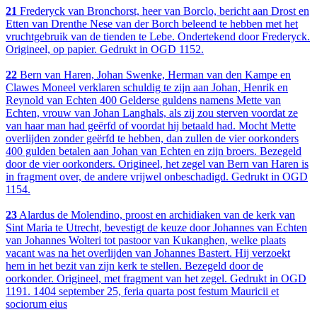
21
Frederyck van Bronchorst, heer van Borclo, bericht aan Drost en
Etten van Drenthe Nese van der Borch beleend te hebben met het
vruchtgebruik van de tienden te Lebe. Ondertekend door Frederyck.
Origineel, op papier. Gedrukt in OGD 1152.
22
Bern van Haren, Johan Swenke, Herman van den Kampe en
Clawes Moneel verklaren schuldig te zijn aan Johan, Henrik en
Reynold van Echten 400 Gelderse guldens namens Mette van
Echten, vrouw van Johan Langhals, als zij zou sterven voordat ze
van haar man had geërfd of voordat hij betaald had. Mocht Mette
overlijden zonder geërfd te hebben, dan zullen de vier oorkonders
400 gulden betalen aan Johan van Echten en zijn broers. Bezegeld
door de vier oorkonders. Origineel, het zegel van Bern van Haren is
in fragment over, de andere vrijwel onbeschadigd. Gedrukt in OGD
1154.
23
Alardus de Molendino, proost en archidiaken van de kerk van
Sint Maria te Utrecht, bevestigt de keuze door Johannes van Echten
van Johannes Wolteri tot pastoor van Kukanghen, welke plaats
vacant was na het overlijden van Johannes Bastert. Hij verzoekt
hem in het bezit van zijn kerk te stellen. Bezegeld door de
oorkonder. Origineel, met fragment van het zegel. Gedrukt in OGD
1191. 1404 september 25, feria quarta post festum Mauricii et
sociorum eius