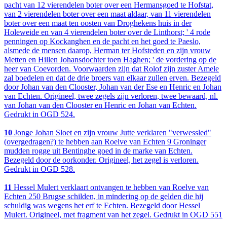
pacht van 12 vierendelen boter over een Hermansgoed te Hofstat,
van 2 vierendelen boter over een maat aldaar, van 11 vierendelen
boter over een maat ten oosten van Droghekens huis in der
Holeweide en van 4 vierendelen boter over de Linthorst; ' 4 rode
penningen op Kockanghen en de pacht en het goed te Paeslo,
alsmede de mensen daarop, Herman ter Hofsteden en zijn vrouw
Metten en Hillen Johansdochter toen Haghen; ' de vordering op de
heer van Coevorden. Voorwaarden zijn dat Rolof zijn zuster Amele
zal boedelen en dat de drie broers van elkaar zullen erven. Bezegeld
door Johan van den Clooster, Johan van der Ese en Henric en Johan
van Echten. Origineel, twee zegels zijn verloren, twee bewaard, nl.
van Johan van den Clooster en Henric en Johan van Echten.
Gedrukt in OGD 524.
10
Jonge Johan Sloet en zijn vrouw Jutte verklaren "verwessled"
(overgedragen?) te hebben aan Roelve van Echten 9 Groninger
mudden rogge uit Bentinghe goed in de marke van Echten.
Bezegeld door de oorkonder. Origineel, het zegel is verloren.
Gedrukt in OGD 528.
11
Hessel Mulert verklaart ontvangen te hebben van Roelve van
Echten 250 Brugse schilden, in mindering op de gelden die hij
schuldig was wegens het erf te Echten. Bezegeld door Hessel
Mulert. Origineel, met fragment van het zegel. Gedrukt in OGD 551