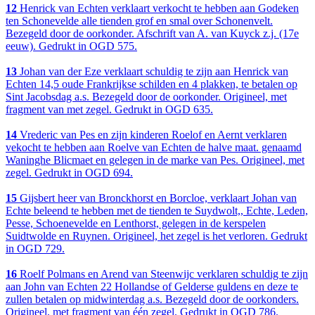
12
Henrick van Echten verklaart verkocht te hebben aan Godeken
ten Schonevelde alle tienden grof en smal over Schonenvelt.
Bezegeld door de oorkonder. Afschrift van A. van Kuyck z.j. (17e
eeuw). Gedrukt in OGD 575.
13
Johan van der Eze verklaart schuldig te zijn aan Henrick van
Echten 14,5 oude Frankrijkse schilden en 4 plakken, te betalen op
Sint Jacobsdag a.s. Bezegeld door de oorkonder. Origineel, met
fragment van met zegel. Gedrukt in OGD 635.
14
Vrederic van Pes en zijn kinderen Roelof en Aernt verklaren
vekocht te hebben aan Roelve van Echten de halve maat. genaamd
Waninghe Blicmaet en gelegen in de marke van Pes. Origineel, met
zegel. Gedrukt in OGD 694.
15
Gijsbert heer van Bronckhorst en Borcloe, verklaart Johan van
Echte beleend te hebben met de tienden te Suydwolt,, Echte, Leden,
Pesse, Schoenevelde en Lenthorst, gelegen in de kerspelen
Suidtwolde en Ruynen. Origineel, het zegel is het verloren. Gedrukt
in OGD 729.
16
Roelf Polmans en Arend van Steenwijc verklaren schuldig te zijn
aan John van Echten 22 Hollandse of Gelderse guldens en deze te
zullen betalen op midwinterdag a.s. Bezegeld door de oorkonders.
Origineel, met fragment van één zegel. Gedrukt in OGD 786.