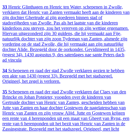
33
Henric Glinthagen en Henric ten Water, schepenen in Zwolle,
verklaren dat Henric van Zanten vermaakt heeft aan de kinderen van
zijn dochter Ghertrude al zijn goederen binnen stad of
stadsvrijheden van Zwolle. Pas als het laatste van die kinderen
kinderloos zou sterven, zou het vererven op zijn wettige ergenamen.
Hiervan uitgezonderd zijn 30 guldens, die hij vermaakt aan Fije,
natuurlijk dochter van zijn zoon Tydeman van Zanten, alsmede zijn
vordering op de stad Zwolle, die hij vermaakt aan zijn natuurlijke
dochter Alide. Bezegeld door de oorkonder. Gevidimeerd in 1435,
(regest 34). 1430 augustus 9, des saterdages nae sante Peters dach
ad vincula
34
Schepenen en raad der stad Zwolle verklaren gezien te hebben
een akte van 1430 (regest 33). Bezegeld met het stadszegel.
Origineel, het zegel is verloren.
35
Schepenen en raad der stad Zwolle verklaren dat Claes van den
Brincke en Johan Potgieter, voogden over de kinderen van
Gertruide dochter van Henric van Zanten, gescheiden hebben van
Jutte van Zanten en haar dochter Gostewen de nagelatenschap van
Henric van Zanten en zijn vrouw Alijd. Jutte en Gostewen krijgen
een rente van 4 herenponden uit een maat van Gheert van Ryng, een
rente van 6 herenponden uit het bezit van Henric van Zanten in de
Zassingstrate. Bezegeld met het stadszegel. Origineel, met licht