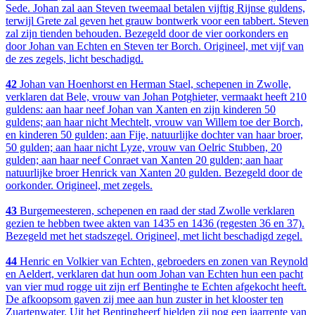
Sede. Johan zal aan Steven tweemaal betalen vijftig Rijnse guldens,
terwijl Grete zal geven het grauw bontwerk voor een tabbert. Steven
zal zijn tienden behouden. Bezegeld door de vier oorkonders en
door Johan van Echten en Steven ter Borch. Origineel, met vijf van
de zes zegels, licht beschadigd.
42
Johan van Hoenhorst en Herman Stael, schepenen in Zwolle,
verklaren dat Bele, vrouw van Johan Potghieter, vermaakt heeft 210
guldens: aan haar neef Johan van Xanten en zijn kinderen 50
guldens; aan haar nicht Mechtelt, vrouw van Willem toe der Borch,
en kinderen 50 gulden; aan Fije, natuurlijke dochter van haar broer,
50 gulden; aan haar nicht Lyze, vrouw van Oelric Stubben, 20
gulden; aan haar neef Conraet van Xanten 20 gulden; aan haar
natuurlijke broer Henrick van Xanten 20 gulden. Bezegeld door de
oorkonder. Origineel, met zegels.
43
Burgemeesteren, schepenen en raad der stad Zwolle verklaren
gezien te hebben twee akten van 1435 en 1436 (regesten 36 en 37).
Bezegeld met het stadszegel. Origineel, met licht beschadigd zegel.
44
Henric en Volkier van Echten, gebroeders en zonen van Reynold
en Aeldert, verklaren dat hun oom Johan van Echten hun een pacht
van vier mud rogge uit zijn erf Bentinghe te Echten afgekocht heeft.
De afkoopsom gaven zij mee aan hun zuster in het klooster ten
Zuartenwater. Uit het Bentingheerf hielden zij nog een jaarrente van