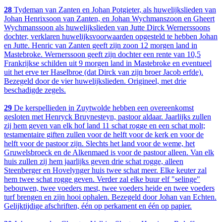
28
Tydeman van Zanten en Johan Potgieter, als huwelijkslieden van
Johan Henrixsoon van Zanten, en Johan Wychmanszoon en Gheert
Wychmanssoon als huwelijkslieden van Jutte Dirck Wernerssoons
dochter, verklaren huwelijksvoorwaarden opgesteld te hebben Johan
en Jutte. Henric van Zanten geeft zijn zoon 12 morgen land in
Mastebroke. Wernerssoon geeft zijn dochter een rente van 10,5
Frankrijkse schilden uit 9 morgen land in Mastebroke en eventueel
uit het erve ter Haselbroe (dat Dirck van zijn broer Jacob erfde).
Bezegeld door de vier huwelijkslieden. Origineel, met drie
beschadigde zegels.
29
De kerspellieden in Zuytwolde hebben een overeenkomst
gesloten met Henryck Bruynesteyn, pastoor aldaar. Jaarlijks zullen
zij hem geven van elk hof land 11 schat rogge en een schat molt;
testamentaire giften zullen voor de helft voor de kerk en voor de
helft voor de pastoor zijn. Slechts het land voor de weme, het
Gruwelsbroeck en de Alkenmaed is voor de pastoor alleen. Van elk
huis zullen zij hem jaarlijks geven drie schat rogge, alleen
Steenberger en Hovelynger huis twee schat meer. Elke keuter zal
hem twee schat rogge geven. Verder zal elke buur elf "selinge"
bebouwen, twee voeders mest, twee voeders heide en twee voeders
turf brengen en zijn hooi ophalen. Bezegeld door Johan van Echten.
Gelijktijdige afschriften, één op perkament en één op papier.