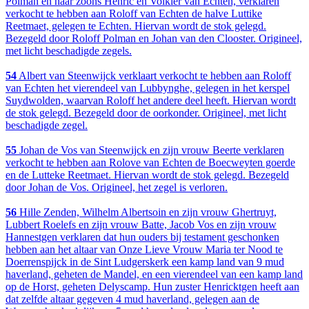
Polman en haar zoons Henric en Volkier van Echten, verklaren
verkocht te hebben aan Roloff van Echten de halve Luttike
Reetmaet, gelegen te Echten. Hiervan wordt de stok gelegd.
Bezegeld door Roloff Polman en Johan van den Clooster. Origineel,
met licht beschadigde zegels.
54
Albert van Steenwijck verklaart verkocht te hebben aan Roloff
van Echten het vierendeel van Lubbynghe, gelegen in het kerspel
Suydwolden, waarvan Roloff het andere deel heeft. Hiervan wordt
de stok gelegd. Bezegeld door de oorkonder. Origineel, met licht
beschadigde zegel.
55
Johan de Vos van Steenwijck en zijn vrouw Beerte verklaren
verkocht te hebben aan Rolove van Echten de Boecweyten goerde
en de Lutteke Reetmaet. Hiervan wordt de stok gelegd. Bezegeld
door Johan de Vos. Origineel, het zegel is verloren.
56
Hille Zenden, Wilhelm Albertsoin en zijn vrouw Ghertruyt,
Lubbert Roelefs en zijn vrouw Batte, Jacob Vos en zijn vrouw
Hannestgen verklaren dat hun ouders bij testament geschonken
hebben aan het altaar van Onze Lieve Vrouw Maria ter Nood te
Doerrenspijck in de Sint Ludgerskerk een kamp land van 9 mud
haverland, geheten de Mandel, en een vierendeel van een kamp land
op de Horst, geheten Delyscamp. Hun zuster Henricktgen heeft aan
dat zelfde altaar gegeven 4 mud haverland, gelegen aan de