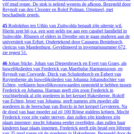
vijf mud rogge. De stok is gelegd wegens de afkoop. Bezegeld door
Reynolt van den Clooster en Rolof Polman. Origineel, met
beschadigde zegels.
45
Rodolphus ten Uthlo van Zuitwolda bepaalt zijn uiterste wil.
Hierin zegt hij o.a. een som gelds toe aan een capabel familielid in
Suitwolde, Rhunen of elders in Drenthe om te gaan studeren aan de
universiteit van Erfurt. Ondertekend door Casparus Beninborch,
clericus van Magdenburg. Gevidimeerd in inventarisnummer 672,
zie regest 51.
46
Johan Sticke, Johan van Diepenbroeck en Evert van Graes, als
huwelijkslieden van Frederick van Maerhulse Harmanszoon, en
Reynolt van Coevorde, Dirck van Schulenborch en Egbert van
Ruytenberge als huwelijkslieden van Johanna Johansdochter van
Echten, verklaren huwelijksvoorwaarden opgesteld te hebben tussen
Frederick en Johanna. Harman geeft zijn zoon Frederick in
vruchtgebruik al zijn goederen in het kerspel Hakesberge. Roloff
van Echten, broer van Johanna, geeft namens zijn moeder alle
goederen in de heerschap van Borclo in het kerspel Geysteren. Na
de dood van haar moeder zal zij 100 Rijnse guldens krijgen. Mocht
Frederick voor zijn vader sterven, dan zullen zijn kinderen zijn
plaats innemen; mocht Johanna eerder overlijden, dan zullen haar
kinderen haar plaats innemen. Frederick geeft zijn bruid een lijfrente
van 35 mud rogge uit de goederen in Hakesberge. Bezegeld door de