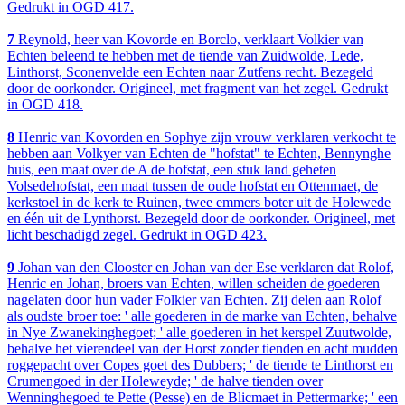
Gedrukt in OGD 417.
7
Reynold, heer van Kovorde en Borclo, verklaart Volkier van
Echten beleend te hebben met de tiende van Zuidwolde, Lede,
Linthorst, Sconenvelde een Echten naar Zutfens recht. Bezegeld
door de oorkonder. Origineel, met fragment van het zegel. Gedrukt
in OGD 418.
8
Henric van Kovorden en Sophye zijn vrouw verklaren verkocht te
hebben aan Volkyer van Echten de "hofstat" te Echten, Bennynghe
huis, een maat over de A de hofstat, een stuk land geheten
Volsedehofstat, een maat tussen de oude hofstat en Ottenmaet, de
kerkstoel in de kerk te Ruinen, twee emmers boter uit de Holewede
en één uit de Lynthorst. Bezegeld door de oorkonder. Origineel, met
licht beschadigd zegel. Gedrukt in OGD 423.
9
Johan van den Clooster en Johan van der Ese verklaren dat Rolof,
Henric en Johan, broers van Echten, willen scheiden de goederen
nagelaten door hun vader Folkier van Echten. Zij delen aan Rolof
als oudste broer toe: ' alle goederen in de marke van Echten, behalve
in Nye Zwanekinghegoet; ' alle goederen in het kerspel Zuutwolde,
behalve het vierendeel van der Horst zonder tienden en acht mudden
roggepacht over Copes goet des Dubbers; ' de tiende te Linthorst en
Crumengoed in der Holeweyde; ' de halve tienden over
Wenninghegoed te Pette (Pesse) en de Blicmaet in Pettermarke; ' een