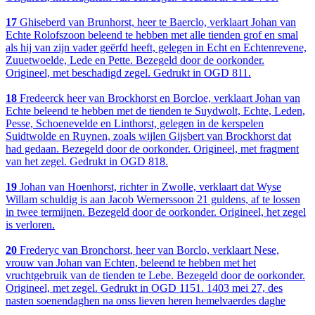
17
Ghiseberd van Brunhorst, heer te Baerclo, verklaart Johan van
Echte Rolofszoon beleend te hebben met alle tienden grof en smal
als hij van zijn vader geërfd heeft, gelegen in Echt en Echtenrevene,
Zuuetwoelde, Lede en Pette. Bezegeld door de oorkonder.
Origineel, met beschadigd zegel. Gedrukt in OGD 811.
18
Fredeerck heer van Brockhorst en Borcloe, verklaart Johan van
Echte beleend te hebben met de tienden te Suydwolt, Echte, Leden,
Pesse, Schoenevelde en Linthorst, gelegen in de kerspelen
Suidtwolde en Ruynen, zoals wijlen Gijsbert van Brockhorst dat
had gedaan. Bezegeld door de oorkonder. Origineel, met fragment
van het zegel. Gedrukt in OGD 818.
19
Johan van Hoenhorst, richter in Zwolle, verklaart dat Wyse
Willam schuldig is aan Jacob Wernerssoon 21 guldens, af te lossen
in twee termijnen. Bezegeld door de oorkonder. Origineel, het zegel
is verloren.
20
Frederyc van Bronchorst, heer van Borclo, verklaart Nese,
vrouw van Johan van Echten, beleend te hebben met het
vruchtgebruik van de tienden te Lebe. Bezegeld door de oorkonder.
Origineel, met zegel. Gedrukt in OGD 1151. 1403 mei 27, des
nasten soenendaghen na onss lieven heren hemelvaerdes daghe