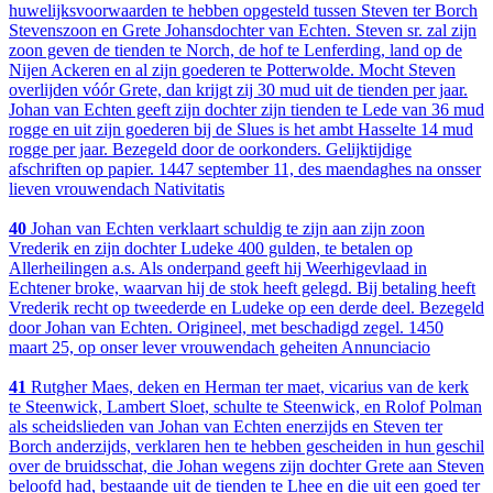
huwelijksvoorwaarden te hebben opgesteld tussen Steven ter Borch
Stevenszoon en Grete Johansdochter van Echten. Steven sr. zal zijn
zoon geven de tienden te Norch, de hof te Lenferding, land op de
Nijen Ackeren en al zijn goederen te Potterwolde. Mocht Steven
overlijden vóór Grete, dan krijgt zij 30 mud uit de tienden per jaar.
Johan van Echten geeft zijn dochter zijn tienden te Lede van 36 mud
rogge en uit zijn goederen bij de Slues is het ambt Hasselte 14 mud
rogge per jaar. Bezegeld door de oorkonders. Gelijktijdige
afschriften op papier. 1447 september 11, des maendaghes na onsser
lieven vrouwendach Nativitatis
40
Johan van Echten verklaart schuldig te zijn aan zijn zoon
Vrederik en zijn dochter Ludeke 400 gulden, te betalen op
Allerheilingen a.s. Als onderpand geeft hij Weerhigevlaad in
Echtener broke, waarvan hij de stok heeft gelegd. Bij betaling heeft
Vrederik recht op tweederde en Ludeke op een derde deel. Bezegeld
door Johan van Echten. Origineel, met beschadigd zegel. 1450
maart 25, op onser lever vrouwendach geheiten Annunciacio
41
Rutgher Maes, deken en Herman ter maet, vicarius van de kerk
te Steenwick, Lambert Sloet, schulte te Steenwick, en Rolof Polman
als scheidslieden van Johan van Echten enerzijds en Steven ter
Borch anderzijds, verklaren hen te hebben gescheiden in hun geschil
over de bruidsschat, die Johan wegens zijn dochter Grete aan Steven
beloofd had, bestaande uit de tienden te Lhee en die uit een goed ter