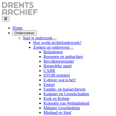
Home
Onderzoeken
Start je onderzoek
Hoe werkt archiefonderzoek?
Zoeken op onderwerp
Belastingen
Beroepen en ambachten
Bevolkingsregister
Burgerlijke stand
CABR
DTOB-registers
E-depot: wat is het?
Etstoel
Familie- en huisarchieven
Kadaster en Grondschatting
Kerk en Religie
Koloniën van Weldadigheid
Militaire Geschiedenis
Misdaad en Straf