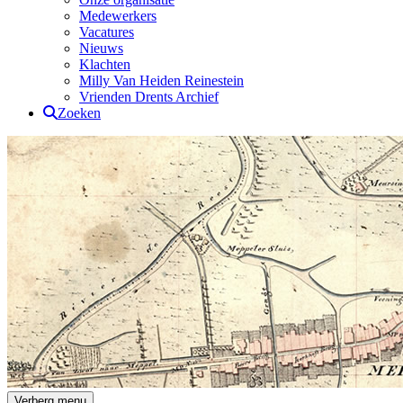
Medewerkers
Vacatures
Nieuws
Klachten
Milly Van Heiden Reinestein
Vrienden Drents Archief
Zoeken
Drents Archief
Verberg menu