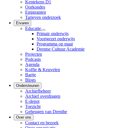
Kentekens D1
Oorkondes
Emigranten
Tarieven onderzoek
Ervaren
Educatie
Primair onderwijs
Voortgezet onderwijs
Programma op maat
Drentse Cultuur Academie
Projecten
Podcasts
Agenda
Koffie & Keuvelen
Bartje
Blogs
Ondersteunen
Archiefbeheer
Archief overdragen
E-depot
Toezicht
Geheugen van Drenthe
Over ons
Contact en bezoek
Onze organisatie