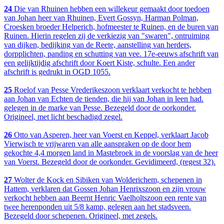
24
Die van Rhuinen hebben een willekeur gemaakt door toedoen
van Johan heer van Rhuinen, Evert Gossyn, Harman Polman,
Croesken broeder Helperich, hofmeester te Ruinen, en de buren van
Ruinen. Hierin regelen zij de verkiezig van "swaren", ontruiming
van dijken, bedijking van de Reete, aanstelling van herders,
dorpplichten, panding en schutting van vee. 17e-eeuws afschrift van
een gelijktijdig afschrift door Koert Kiste, schulte. Een ander
afschrift is gedrukt in OGD 1055.
25
Roelof van Pesse Vrederikeszoon verklaart verkocht te hebben
aan Johan van Echten de tienden, die hij van Johan in leen had.
gelegen in de marke van Pesse. Bezegeld door de oorkonder.
Origineel, met licht beschadigd zegel.
26
Otto van Asperen, heer van Voerst en Keppel, verklaart Jacob
Vierwisch te vrijwaren van alle aanspraken op de door hem
gekochte 4,4 morgen land in Mastebroek in de voorslag van de heer
van Voerst. Bezegeld door de oorkonder. Gevidimeerd, (regest 32).
27
Wolter de Kock en Sibiken van Wolderichem, schepenen in
Hattem, verklaren dat Gossen Johan Henrixszoon en zijn vrouw
verkocht hebben aan Beernt Henric Vaelholtszoon een rente van
twee herenponden uit 5/8 kamp, gelegen aan het stadsveen.
Bezegeld door schepenen. Origineel, met zegels.