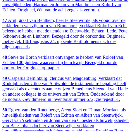
huwelijkslieden, Harman en Johan van Maerhulse en Roloff van
Echten. Origineel, één van de acht zegels is verloren.
47
Arnt, graaf van Benthem, heer te Steenvorde, als voogd over de
nakinderen van zijn oom van Brunchorst, verklaart Roloff van Echt
beleend te hebben met de tienden te Zuetwolde, Echten, Lede, Pette,
Schonevelde en Linthorst. Bezegeld door de oorkonder. Origineel,
met zegel. 1461 augustus 24. up sente Bartholomeus dach des
hilgen apostels
48
Steve ter Borch verklaart ontvangen te hebben van Roloef van
Echten 100 gulden, waarvoor hij hem kwijt. Bezegeld door de
oorkonder. Origineel op papier.
49
Casparus Berninburg, clericus van Magdenburg, verklaart dat
Rodolphus ten Utloe van Suitwolde de testamentaire bepaling heeft
gemaakt als executeurs aan te wijzen Benedictus Steendal van Halle
en andere collegae in de universiteit van Erfurt. Ondertekend door
de notaris. Gevidimeerd in inventarisnummer 672; zie regest 51.
50
Egbert van den Rutenberge, Arent Sloet en Tijman Morriaen als
huwelijkslieden van Roleff van Echten en Albert van Steenwijck,
Geryt van Yselmuden en Johan van den Cloester als huwelijkslieden
van Bate Johansdochter van Steenwijck verklaren
huwelijksvoorwaarden te hebben opgesteld tussen Roleff en Bate.