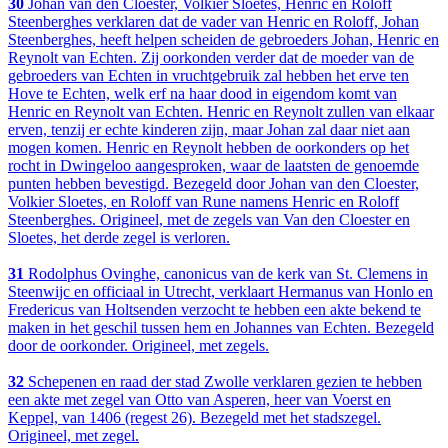
30
Johan van den Cloester, Volkier Sloetes, Henric en Roloff
Steenberghes verklaren dat de vader van Henric en Roloff, Johan
Steenberghes, heeft helpen scheiden de gebroeders Johan, Henric en
Reynolt van Echten. Zij oorkonden verder dat de moeder van de
gebroeders van Echten in vruchtgebruik zal hebben het erve ten
Hove te Echten, welk erf na haar dood in eigendom komt van
Henric en Reynolt van Echten. Henric en Reynolt zullen van elkaar
erven, tenzij er echte kinderen zijn, maar Johan zal daar niet aan
mogen komen. Henric en Reynolt hebben de oorkonders op het
rocht in Dwingeloo aangesproken, waar de laatsten de genoemde
punten hebben bevestigd. Bezegeld door Johan van den Cloester,
Volkier Sloetes, en Roloff van Rune namens Henric en Roloff
Steenberghes. Origineel, met de zegels van Van den Cloester en
Sloetes, het derde zegel is verloren.
31
Rodolphus Ovinghe, canonicus van de kerk van St. Clemens in
Steenwijc en officiaal in Utrecht, verklaart Hermanus van Honlo en
Fredericus van Holtsenden verzocht te hebben een akte bekend te
maken in het geschil tussen hem en Johannes van Echten. Bezegeld
door de oorkonder. Origineel, met zegels.
32
Schepenen en raad der stad Zwolle verklaren gezien te hebben
een akte met zegel van Otto van Asperen, heer van Voerst en
Keppel, van 1406 (regest 26). Bezegeld met het stadszegel.
Origineel, met zegel.