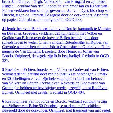
broer Jan, Otto van Orgh, Volker zoon van Ermgard en zijn broer
Rutger, Coenraad van den Ghoore en zijn broer Jan en Egbert van
Echten verklaren hun steun te geven aan Jan van Dyst, bisschop van
Utrecht, tegen de Drenten. Bezegeld door de oorkonders. Afschrift
op papier. Gedrukt naar het origineel in OGD 283.
4
Henric heer van Borclo en Johan van Borclo, kanunnik te Munster
en Deventer, broeders, verklaren dat hun geschil met Volker en
Godkin van Echten over de hove te Beilen beëindigd is door
scheidslieden te weten Cijsen van dien Rutenberghe en Rolves van
Covorde namens hen en olde Johan Goedesinc en Gerard van Dulre
namens de Van Echtens. Bezegeld door Henric en Johan van
Borclo. Origineel, de zegels zijn licht beschadigd. Gedrukt in OGD
327.
5
Roelof van Echten, broeder van Volker en Godevard van Echten,
verklaart dat hij afstand doet van de jaarlijks te ontvangen 25 mark
en 30 schellingen en van zijn hele vaderlijke erfdeel ten behoeve
van Volker van Echten. Reynalt van Kovorde en Godevarde van
Groninghe hebben ter bevestiging mede gezegeld, naast Roelf van
Echten. Origineel met zegels. Gedrukt in OGD 404.
6
Reynold, heer van Kovorde en Borclo, verklaart schuldig te zijn
aan Volkeer van Echte 50 Osenbrugse marken en 82 schilden.
Bezegeld door de oorkonder. Origineel, met fragment van met zegel.