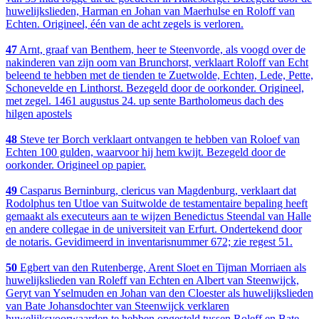
huwelijkslieden, Harman en Johan van Maerhulse en Roloff van
Echten. Origineel, één van de acht zegels is verloren.
47
Arnt, graaf van Benthem, heer te Steenvorde, als voogd over de
nakinderen van zijn oom van Brunchorst, verklaart Roloff van Echt
beleend te hebben met de tienden te Zuetwolde, Echten, Lede, Pette,
Schonevelde en Linthorst. Bezegeld door de oorkonder. Origineel,
met zegel. 1461 augustus 24. up sente Bartholomeus dach des
hilgen apostels
48
Steve ter Borch verklaart ontvangen te hebben van Roloef van
Echten 100 gulden, waarvoor hij hem kwijt. Bezegeld door de
oorkonder. Origineel op papier.
49
Casparus Berninburg, clericus van Magdenburg, verklaart dat
Rodolphus ten Utloe van Suitwolde de testamentaire bepaling heeft
gemaakt als executeurs aan te wijzen Benedictus Steendal van Halle
en andere collegae in de universiteit van Erfurt. Ondertekend door
de notaris. Gevidimeerd in inventarisnummer 672; zie regest 51.
50
Egbert van den Rutenberge, Arent Sloet en Tijman Morriaen als
huwelijkslieden van Roleff van Echten en Albert van Steenwijck,
Geryt van Yselmuden en Johan van den Cloester als huwelijkslieden
van Bate Johansdochter van Steenwijck verklaren
huwelijksvoorwaarden te hebben opgesteld tussen Roleff en Bate.