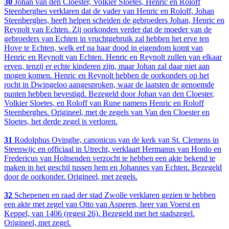
30
Johan van den Cloester, Volkier Sloetes, Henric en Roloff
Steenberghes verklaren dat de vader van Henric en Roloff, Johan
Steenberghes, heeft helpen scheiden de gebroeders Johan, Henric en
Reynolt van Echten. Zij oorkonden verder dat de moeder van de
gebroeders van Echten in vruchtgebruik zal hebben het erve ten
Hove te Echten, welk erf na haar dood in eigendom komt van
Henric en Reynolt van Echten. Henric en Reynolt zullen van elkaar
erven, tenzij er echte kinderen zijn, maar Johan zal daar niet aan
mogen komen. Henric en Reynolt hebben de oorkonders op het
rocht in Dwingeloo aangesproken, waar de laatsten de genoemde
punten hebben bevestigd. Bezegeld door Johan van den Cloester,
Volkier Sloetes, en Roloff van Rune namens Henric en Roloff
Steenberghes. Origineel, met de zegels van Van den Cloester en
Sloetes, het derde zegel is verloren.
31
Rodolphus Ovinghe, canonicus van de kerk van St. Clemens in
Steenwijc en officiaal in Utrecht, verklaart Hermanus van Honlo en
Fredericus van Holtsenden verzocht te hebben een akte bekend te
maken in het geschil tussen hem en Johannes van Echten. Bezegeld
door de oorkonder. Origineel, met zegels.
32
Schepenen en raad der stad Zwolle verklaren gezien te hebben
een akte met zegel van Otto van Asperen, heer van Voerst en
Keppel, van 1406 (regest 26). Bezegeld met het stadszegel.
Origineel, met zegel.