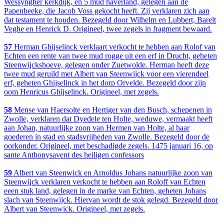
Wessyngher kerkdijk, en 5 mud haverland, gelegen aan de
Papenbeeke, die Jacob Voss gekocht heeft. Zij verklaren zich aan
dat testament te houden. Bezegeld door Wilhelm en Lubbert, Barelt
Veghe en Henrick D. Origineel, twee zegels in fragment bewaard.
57
Herman Ghijselinck verklaart verkocht te hebben aan Rolof van
Echten een rente van twee mud rogge uit een erf in Drucht, geheten
Steenwijckshoeve, gelegen onder Zuetwolde. Herman heeft deze
twee mud geruild met Albert van Steenwijck voor een vierendeel
erf, geheten Ghijselinck in het dorp Orvelde. Bezegeld door zijn
oom Henricus Ghijselinck. Origineel, met zegels.
58
Mense van Haersolte en Hertiger van den Busch, schepenen in
Zwolle, verklaren dat Dyedele ten Holte, weduwe, vermaakt heeft
aan Johan, natuurlijke zoon van Hermen van Holte, al haar
goederen in stad en stadsvrijheden van Zwolle. Bezegeld door de
oorkonder. Origineel, met beschadigde zegels. 1475 januari 16, op
sante Anthonysavent des heiligen confessors
59
Albert van Steenwick en Arnoldus Johans natuurlijke zoon van
Steenwijck verklaren verkocht te hebben aan Roloff van Echten
eeen stuk land, gelegen in de marke van Echten, geheten Johans
slach van Steenwijck. Hiervan wordt de stok gelegd. Bezegeld door
Albert van Steenwick. Origineel, met zegels.