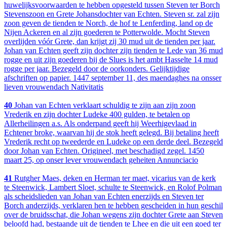
huwelijksvoorwaarden te hebben opgesteld tussen Steven ter Borch
Stevenszoon en Grete Johansdochter van Echten. Steven sr. zal zijn
zoon geven de tienden te Norch, de hof te Lenferding, land op de
Nijen Ackeren en al zijn goederen te Potterwolde. Mocht Steven
overlijden vóór Grete, dan krijgt zij 30 mud uit de tienden per jaar.
Johan van Echten geeft zijn dochter zijn tienden te Lede van 36 mud
rogge en uit zijn goederen bij de Slues is het ambt Hasselte 14 mud
rogge per jaar. Bezegeld door de oorkonders. Gelijktijdige
afschriften op papier. 1447 september 11, des maendaghes na onsser
lieven vrouwendach Nativitatis
40
Johan van Echten verklaart schuldig te zijn aan zijn zoon
Vrederik en zijn dochter Ludeke 400 gulden, te betalen op
Allerheilingen a.s. Als onderpand geeft hij Weerhigevlaad in
Echtener broke, waarvan hij de stok heeft gelegd. Bij betaling heeft
Vrederik recht op tweederde en Ludeke op een derde deel. Bezegeld
door Johan van Echten. Origineel, met beschadigd zegel. 1450
maart 25, op onser lever vrouwendach geheiten Annunciacio
41
Rutgher Maes, deken en Herman ter maet, vicarius van de kerk
te Steenwick, Lambert Sloet, schulte te Steenwick, en Rolof Polman
als scheidslieden van Johan van Echten enerzijds en Steven ter
Borch anderzijds, verklaren hen te hebben gescheiden in hun geschil
over de bruidsschat, die Johan wegens zijn dochter Grete aan Steven
beloofd had, bestaande uit de tienden te Lhee en die uit een goed ter