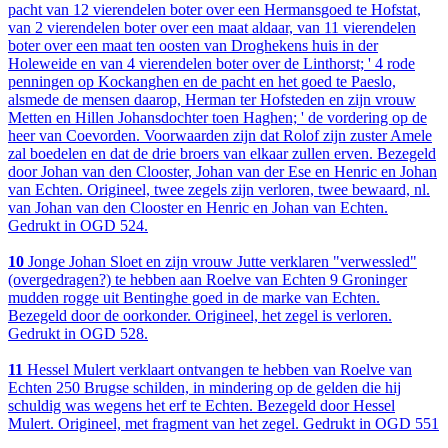
pacht van 12 vierendelen boter over een Hermansgoed te Hofstat,
van 2 vierendelen boter over een maat aldaar, van 11 vierendelen
boter over een maat ten oosten van Droghekens huis in der
Holeweide en van 4 vierendelen boter over de Linthorst; ' 4 rode
penningen op Kockanghen en de pacht en het goed te Paeslo,
alsmede de mensen daarop, Herman ter Hofsteden en zijn vrouw
Metten en Hillen Johansdochter toen Haghen; ' de vordering op de
heer van Coevorden. Voorwaarden zijn dat Rolof zijn zuster Amele
zal boedelen en dat de drie broers van elkaar zullen erven. Bezegeld
door Johan van den Clooster, Johan van der Ese en Henric en Johan
van Echten. Origineel, twee zegels zijn verloren, twee bewaard, nl.
van Johan van den Clooster en Henric en Johan van Echten.
Gedrukt in OGD 524.
10
Jonge Johan Sloet en zijn vrouw Jutte verklaren "verwessled"
(overgedragen?) te hebben aan Roelve van Echten 9 Groninger
mudden rogge uit Bentinghe goed in de marke van Echten.
Bezegeld door de oorkonder. Origineel, het zegel is verloren.
Gedrukt in OGD 528.
11
Hessel Mulert verklaart ontvangen te hebben van Roelve van
Echten 250 Brugse schilden, in mindering op de gelden die hij
schuldig was wegens het erf te Echten. Bezegeld door Hessel
Mulert. Origineel, met fragment van het zegel. Gedrukt in OGD 551