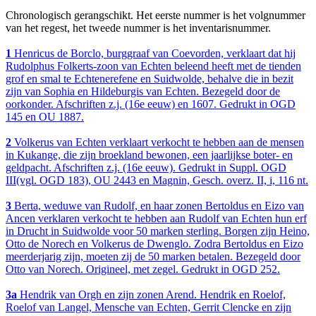
Chronologisch gerangschikt. Het eerste nummer is het volgnummer
van het regest, het tweede nummer is het inventarisnummer.
1
Henricus de Borclo, burggraaf van Coevorden, verklaart dat hij
Rudolphus Folkerts-zoon van Echten beleend heeft met de tienden
grof en smal te Echtenerefene en Suidwolde, behalve die in bezit
zijn van Sophia en Hildeburgis van Echten. Bezegeld door de
oorkonder. Afschriften z.j. (16e eeuw) en 1607. Gedrukt in OGD
145 en OU 1887.
2
Volkerus van Echten verklaart verkocht te hebben aan de mensen
in Kukange, die zijn broekland bewonen, een jaarlijkse boter- en
geldpacht. Afschriften z.j. (16e eeuw). Gedrukt in Suppl. OGD
III(vgl. OGD 183), OU 2443 en Magnin, Gesch. overz. II, i, 116 nt.
3
Berta, weduwe van Rudolf, en haar zonen Bertoldus en Eizo van
Ancen verklaren verkocht te hebben aan Rudolf van Echten hun erf
in Drucht in Suidwolde voor 50 marken sterling. Borgen zijn Heino,
Otto de Norech en Volkerus de Dwenglo. Zodra Bertoldus en Eizo
meerderjarig zijn, moeten zij de 50 marken betalen. Bezegeld door
Otto van Norech. Origineel, met zegel. Gedrukt in OGD 252.
3a
Hendrik van Orgh en zijn zonen Arend. Hendrik en Roelof,
Roelof van Langel, Mensche van Echten, Gerrit Clencke en zijn