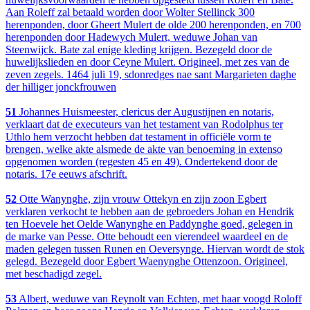
Aan Roleff zal betaald worden door Wolter Stellinck 300
herenponden, door Gheert Mulert de olde 200 herenponden, en 700
herenponden door Hadewych Mulert, weduwe Johan van
Steenwijck. Bate zal enige kleding krijgen. Bezegeld door de
huwelijkslieden en door Ceyne Mulert. Origineel, met zes van de
zeven zegels. 1464 juli 19, sdonredges nae sant Margarieten daghe
der hilliger jonckfrouwen
51
Johannes Huismeester, clericus der Augustijnen en notaris,
verklaart dat de executeurs van het testament van Rodolphus ter
Uthlo hem verzocht hebben dat testament in officiële vorm te
brengen, welke akte alsmede de akte van benoeming in extenso
opgenomen worden (regesten 45 en 49). Ondertekend door de
notaris. 17e eeuws afschrift.
52
Otte Wanynghe, zijn vrouw Ottekyn en zijn zoon Egbert
verklaren verkocht te hebben aan de gebroeders Johan en Hendrik
ten Hoevele het Oelde Wanynghe en Paddynghe goed, gelegen in
de marke van Pesse. Otte behoudt een vierendeel waardeel en de
maden gelegen tussen Runen en Oeversynge. Hiervan wordt de stok
gelegd. Bezegeld door Egbert Waenynghe Ottenzoon. Origineel,
met beschadigd zegel.
53
Albert, weduwe van Reynolt van Echten, met haar voogd Roloff