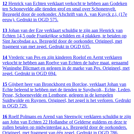
12
Henrick van Echten verklaart verkocht te hebben aan Godeken
ten Schonevelde alle tienden grof en smal over Schonenvelt.
Bezegeld door de oorkonder. Afschrift van A. van Kuyck z.j. (17e
eeuw). Gedrukt in OGD 575.
13
Johan van der Eze verklaart schuldig te zijn aan Henrick van
Echten 14,5 oude Frankrijkse schilden en 4 plakken, te betalen op
Sint Jacobsdag a.s. Bezegeld door de oorkonder. Origineel, met
fragment van met zegel. Gedrukt in OGD 635.
14
Vrederic van Pes en zijn kinderen Roelof en Aernt verklaren
vekocht te hebben aan Roelve van Echten de halve maat. genaamd
Waninghe Blicmaet en gelegen in de marke van Pes. Origineel, met
zegel. Gedrukt in OGD 694.
15
Gijsbert heer van Bronckhorst en Borcloe, verklaart Johan van
Echte beleend te hebben met de tienden te Suydwolt,, Echte, Leden,
Pesse, Schoenevelde en Lenthorst, gelegen in de kerspelen
Suidtwolde en Ruynen. Origineel, het zegel is het verloren. Gedrukt
in OGD 729.
16
Roelf Polmans en Arend van Steenwijc verklaren schuldig te zijn
aan John van Echten 22 Hollandse of Gelderse guldens en deze te
zullen betalen op midwinterdag a.s. Bezegeld door de oorkonders.
Origineel, met fragment van één zegel. Gedrukt in OGD 786.