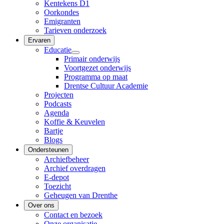
Kentekens D1
Oorkondes
Emigranten
Tarieven onderzoek
Ervaren
Educatie
Primair onderwijs
Voortgezet onderwijs
Programma op maat
Drentse Cultuur Academie
Projecten
Podcasts
Agenda
Koffie & Keuvelen
Bartje
Blogs
Ondersteunen
Archiefbeheer
Archief overdragen
E-depot
Toezicht
Geheugen van Drenthe
Over ons
Contact en bezoek
Onze organisatie