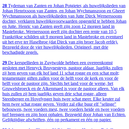
28
Tydeman van Zanten en Johan Potgieter, als huwelijkslieden van
Johan Henrixsoon van Zanten, en Johan Wychmanszoon en Gheert
Wychmanssoon als huwelijkslieden van Jutte Dirck Wernerssoons
dochter, verklaren huwelijksvoorwaarden opgesteld te hebben Johan
en Jutte. Henric van Zanten geeft zijn zoon 12 morgen land in
Mastebroke. Wernerssoon geeft zijn dochter een rente van 10,5
Frankrijkse schilden uit 9 morgen land in Mastebroke en eventueel
uit het erve ter Haselbroe (dat Dirck van zijn broer Jacob erfde).
Bezegeld door de vier huwelijkslieden. Origineel, met drie
beschadigde zegels.
29
De kerspellieden in Zuytwolde hebben een overeenkomst
gesloten met Henryck Bruynesteyn, pastoor aldaar. Jaarlijks zullen
zij hem geven van elk hof land 11 schat rogge en een schat molt;
testamentaire giften zullen voor de helft voor de kerk en voor de
helft voor de pastoor zijn. Slechts het land voor de weme, het
Gruwelsbroeck en de Alkenmaed is voor de pastoor alleen. Van elk
huis zullen zij hem jaarlijks geven drie schat rogge, alleen
Steenberger en Hovelynger huis twee schat meer. Elke keuter zal
hem twee schat rogge geven. Verder zal elke buur elf "selinge"
bebouwen, twee voeders mest, twee voeders heide en twee voeders
turf brengen en zijn hooi ophalen. Bezegeld door Johan van Echten.
Gelijktijdige afschriften, één op perkament en één op papier.