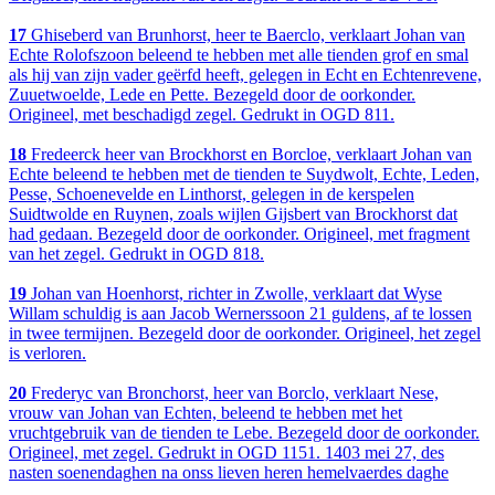
17
Ghiseberd van Brunhorst, heer te Baerclo, verklaart Johan van
Echte Rolofszoon beleend te hebben met alle tienden grof en smal
als hij van zijn vader geërfd heeft, gelegen in Echt en Echtenrevene,
Zuuetwoelde, Lede en Pette. Bezegeld door de oorkonder.
Origineel, met beschadigd zegel. Gedrukt in OGD 811.
18
Fredeerck heer van Brockhorst en Borcloe, verklaart Johan van
Echte beleend te hebben met de tienden te Suydwolt, Echte, Leden,
Pesse, Schoenevelde en Linthorst, gelegen in de kerspelen
Suidtwolde en Ruynen, zoals wijlen Gijsbert van Brockhorst dat
had gedaan. Bezegeld door de oorkonder. Origineel, met fragment
van het zegel. Gedrukt in OGD 818.
19
Johan van Hoenhorst, richter in Zwolle, verklaart dat Wyse
Willam schuldig is aan Jacob Wernerssoon 21 guldens, af te lossen
in twee termijnen. Bezegeld door de oorkonder. Origineel, het zegel
is verloren.
20
Frederyc van Bronchorst, heer van Borclo, verklaart Nese,
vrouw van Johan van Echten, beleend te hebben met het
vruchtgebruik van de tienden te Lebe. Bezegeld door de oorkonder.
Origineel, met zegel. Gedrukt in OGD 1151. 1403 mei 27, des
nasten soenendaghen na onss lieven heren hemelvaerdes daghe