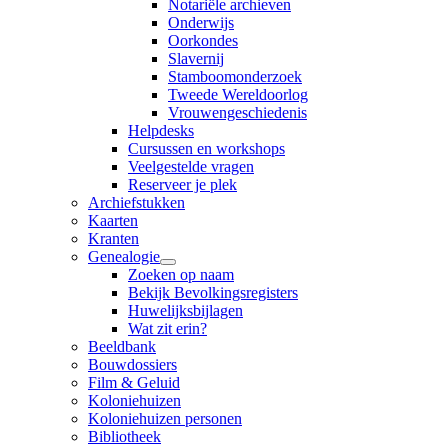
Notariële archieven
Onderwijs
Oorkondes
Slavernij
Stamboomonderzoek
Tweede Wereldoorlog
Vrouwengeschiedenis
Helpdesks
Cursussen en workshops
Veelgestelde vragen
Reserveer je plek
Archiefstukken
Kaarten
Kranten
Genealogie
Zoeken op naam
Bekijk Bevolkingsregisters
Huwelijksbijlagen
Wat zit erin?
Beeldbank
Bouwdossiers
Film & Geluid
Koloniehuizen
Koloniehuizen personen
Bibliotheek