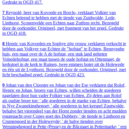
Gedrukt in OGD 417.
7
Reynold, heer van Kovorde en Borclo, verklaart Volkier van
Echten beleend te hebben met de tiende van Zuidwolde, Lede,
Linthorst, Sconenvelde een Echten naar Zutfens recht. Bezegeld
door de oorkonder. Origineel, met fragment van het zegel. Gedrukt
in OGD 418.
8
Henric van Kovorden en Sophye zijn vrouw verklaren verkocht te
hebben aan Volkyer van Echten de "hofstat" te Echten, Bennynghe
huis, een maat over de A de hofstat, een stuk land geheten
Volsedehofstat, een maat tussen de oude hofstat en Ottenmaet, de
kerkstoel in de kerk te Ruinen, twee emmers boter uit de Holewede
en één uit de Lynthorst. Bezegeld door de oorkonder. Origineel, met
licht beschadigd zegel. Gedrukt in OGD 423.
9
Johan van den Clooster en Johan van der Ese verklaren dat Rolof,
Henric en Johan, broers van Echten, willen scheiden de goederen
nagelaten door hun vader Folkier van Echten. Zij delen aan Rolof
als oudste broer toe: ' alle goederen in de marke van Echten, behalve
in Nye Zwanekinghegoet; ' alle goederen in het kerspel Zuutwolde,
behalve het vierendeel van der Horst zonder tienden en acht mudden
roggepacht over Copes goet des Dubbers; ' de tiende te Linthorst en
Crumengoed in der Holeweyde; ' de halve tienden over
Wenninghegoed te Pette (Pesse) en de Blicmaet in Pettermarke; ' een