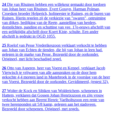
24
Die van Rhuinen hebben een willekeur gemaakt door toedoen
van Johan heer van Rhuinen, Evert Gossyn, Harman Polman,
Croesken broeder Helperich, hofmeester te Ruinen, en de buren van
Ruinen. Hierin regelen zij de verkiezig van "swaren", ontruiming
van dijken, bedijking van de Reete, aanstelling van herders,
dorpplichten, panding en schutting van vee. 17e-eeuws afschrift van
een gelijktijdig afschrift door Koert Kiste, schulte. Een ander
afschrift is gedrukt in OGD 1055.
25
Roelof van Pesse Vrederikeszoon verklaart verkocht te hebben
aan Johan van Echten de tienden, die hij van Johan in leen had.
gelegen in de marke van Pesse. Bezegeld door de oorkonder.
Origineel, met licht beschadigd zegel.
26
Otto van Asperen, heer van Voerst en Keppel, verklaart Jacob
Vierwisch te vrijwaren van alle aanspraken op de door hem
gekochte 4,4 morgen land in Mastebroek in de voorslag van de heer
van Voerst. Bezegeld door de oorkonder. Gevidimeerd, (regest 32).
27
Wolter de Kock en Sibiken van Wolderichem, schepenen in
Hattem, verklaren dat Gossen Johan Henrixszoon en zijn vrouw
verkocht hebben aan Beernt Henric Vaelholtszoon een rente van
twee herenponden uit 5/8 kamp, gelegen aan het stadsveen.
Bezegeld door schepenen. Origineel, met zegels.