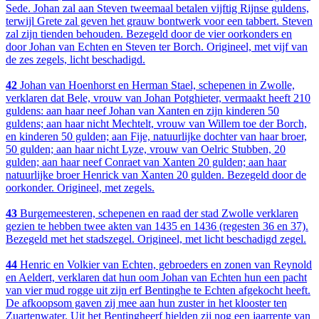
Sede. Johan zal aan Steven tweemaal betalen vijftig Rijnse guldens,
terwijl Grete zal geven het grauw bontwerk voor een tabbert. Steven
zal zijn tienden behouden. Bezegeld door de vier oorkonders en
door Johan van Echten en Steven ter Borch. Origineel, met vijf van
de zes zegels, licht beschadigd.
42
Johan van Hoenhorst en Herman Stael, schepenen in Zwolle,
verklaren dat Bele, vrouw van Johan Potghieter, vermaakt heeft 210
guldens: aan haar neef Johan van Xanten en zijn kinderen 50
guldens; aan haar nicht Mechtelt, vrouw van Willem toe der Borch,
en kinderen 50 gulden; aan Fije, natuurlijke dochter van haar broer,
50 gulden; aan haar nicht Lyze, vrouw van Oelric Stubben, 20
gulden; aan haar neef Conraet van Xanten 20 gulden; aan haar
natuurlijke broer Henrick van Xanten 20 gulden. Bezegeld door de
oorkonder. Origineel, met zegels.
43
Burgemeesteren, schepenen en raad der stad Zwolle verklaren
gezien te hebben twee akten van 1435 en 1436 (regesten 36 en 37).
Bezegeld met het stadszegel. Origineel, met licht beschadigd zegel.
44
Henric en Volkier van Echten, gebroeders en zonen van Reynold
en Aeldert, verklaren dat hun oom Johan van Echten hun een pacht
van vier mud rogge uit zijn erf Bentinghe te Echten afgekocht heeft.
De afkoopsom gaven zij mee aan hun zuster in het klooster ten
Zuartenwater. Uit het Bentingheerf hielden zij nog een jaarrente van