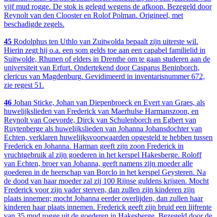
vijf mud rogge. De stok is gelegd wegens de afkoop. Bezegeld door
Reynolt van den Clooster en Rolof Polman. Origineel, met
beschadigde zegels.
45
Rodolphus ten Uthlo van Zuitwolda bepaalt zijn uiterste wil.
Hierin zegt hij o.a. een som gelds toe aan een capabel familielid in
Suitwolde, Rhunen of elders in Drenthe om te gaan studeren aan de
universiteit van Erfurt. Ondertekend door Casparus Beninborch,
clericus van Magdenburg. Gevidimeerd in inventarisnummer 672,
zie regest 51.
46
Johan Sticke, Johan van Diepenbroeck en Evert van Graes, als
huwelijkslieden van Frederick van Maerhulse Harmanszoon, en
Reynolt van Coevorde, Dirck van Schulenborch en Egbert van
Ruytenberge als huwelijkslieden van Johanna Johansdochter van
Echten, verklaren huwelijksvoorwaarden opgesteld te hebben tussen
Frederick en Johanna. Harman geeft zijn zoon Frederick in
vruchtgebruik al zijn goederen in het kerspel Hakesberge. Roloff
van Echten, broer van Johanna, geeft namens zijn moeder alle
goederen in de heerschap van Borclo in het kerspel Geysteren. Na
de dood van haar moeder zal zij 100 Rijnse guldens krijgen. Mocht
Frederick voor zijn vader sterven, dan zullen zijn kinderen zijn
plaats innemen; mocht Johanna eerder overlijden, dan zullen haar
kinderen haar plaats innemen. Frederick geeft zijn bruid een lijfrente
van 35 mud rogge uit de goederen in Hakesberge. Bezegeld door de