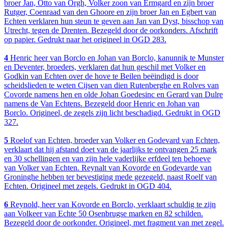
broer Jan, Otto van Orgh, Volker zoon van Ermgard en zijn broer
Rutger, Coenraad van den Ghoore en zijn broer Jan en Egbert van
Echten verklaren hun steun te geven aan Jan van Dyst, bisschop van
Utrecht, tegen de Drenten. Bezegeld door de oorkonders. Afschrift
op papier. Gedrukt naar het origineel in OGD 283.
4
Henric heer van Borclo en Johan van Borclo, kanunnik te Munster
en Deventer, broeders, verklaren dat hun geschil met Volker en
Godkin van Echten over de hove te Beilen beëindigd is door
scheidslieden te weten Cijsen van dien Rutenberghe en Rolves van
Covorde namens hen en olde Johan Goedesinc en Gerard van Dulre
namens de Van Echtens. Bezegeld door Henric en Johan van
Borclo. Origineel, de zegels zijn licht beschadigd. Gedrukt in OGD
327.
5
Roelof van Echten, broeder van Volker en Godevard van Echten,
verklaart dat hij afstand doet van de jaarlijks te ontvangen 25 mark
en 30 schellingen en van zijn hele vaderlijke erfdeel ten behoeve
van Volker van Echten. Reynalt van Kovorde en Godevarde van
Groninghe hebben ter bevestiging mede gezegeld, naast Roelf van
Echten. Origineel met zegels. Gedrukt in OGD 404.
6
Reynold, heer van Kovorde en Borclo, verklaart schuldig te zijn
aan Volkeer van Echte 50 Osenbrugse marken en 82 schilden.
Bezegeld door de oorkonder. Origineel, met fragment van met zegel.