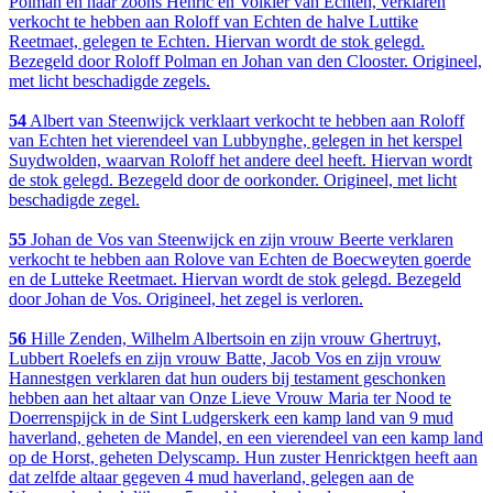
Polman en haar zoons Henric en Volkier van Echten, verklaren
verkocht te hebben aan Roloff van Echten de halve Luttike
Reetmaet, gelegen te Echten. Hiervan wordt de stok gelegd.
Bezegeld door Roloff Polman en Johan van den Clooster. Origineel,
met licht beschadigde zegels.
54
Albert van Steenwijck verklaart verkocht te hebben aan Roloff
van Echten het vierendeel van Lubbynghe, gelegen in het kerspel
Suydwolden, waarvan Roloff het andere deel heeft. Hiervan wordt
de stok gelegd. Bezegeld door de oorkonder. Origineel, met licht
beschadigde zegel.
55
Johan de Vos van Steenwijck en zijn vrouw Beerte verklaren
verkocht te hebben aan Rolove van Echten de Boecweyten goerde
en de Lutteke Reetmaet. Hiervan wordt de stok gelegd. Bezegeld
door Johan de Vos. Origineel, het zegel is verloren.
56
Hille Zenden, Wilhelm Albertsoin en zijn vrouw Ghertruyt,
Lubbert Roelefs en zijn vrouw Batte, Jacob Vos en zijn vrouw
Hannestgen verklaren dat hun ouders bij testament geschonken
hebben aan het altaar van Onze Lieve Vrouw Maria ter Nood te
Doerrenspijck in de Sint Ludgerskerk een kamp land van 9 mud
haverland, geheten de Mandel, en een vierendeel van een kamp land
op de Horst, geheten Delyscamp. Hun zuster Henricktgen heeft aan
dat zelfde altaar gegeven 4 mud haverland, gelegen aan de