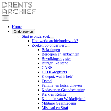
Home
Onderzoeken
Start je onderzoek
Hoe werkt archiefonderzoek?
Zoeken op onderwerp
Belastingen
Beroepen en ambachten
Bevolkingsregister
Burgerlijke stand
CABR
DTOB-registers
E-depot: wat is het?
Etstoel
Familie- en huisarchieven
Kadaster en Grondschatting
Kerk en Religie
Koloniën van Weldadigheid
Militaire Geschiedenis
Misdaad en Straf