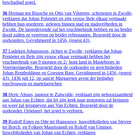
beschadigd zegel.
36
Herman ten Bussche en Otto van Vilsteren, schepenen in Zwolle,
verklaren dat Johan Potgieter en zijn vrouw Bele elkaar vermaakt
hebben hun goederen, gelegen binnen stad en stadsvrijheden in
Zwolle. De langstlevende zal het vruchtgebruik hebben en na beider
dood zullen ze vererven op beider erfgenamen. Bezegeld door de
oorkonders. Gevidimeerd in 1456, (regest 43).
37
Ludeken Johanssoon, richter te Zwolle, verklaren dat Johan
Potgieter en Bele zijn vrouw elkaar vermaakt hebben het
vruchtgebruik van 9 morgen en 2¿ hont land in Mastebroec in
Voersterslaeghe. Bezegeld door de oorkonder en gerichtslieden
Johan Remboldinge en Goessen Baer. Gevidimeerd in 1456, (regest
43). 1436 juli 12, op sancte Margareten avent der heiligher
joncfrouwen en martelaerschen
38
Heric Ahuus, pastoor te Zutwolde, verklaart zijn gehoorzaamheid
aan Juhan van Echten, dat hij zijn kerk naar genoegen zal besturen
en weer zal teruggeven aan Van Echten. Bezegeld door de
oorkonder. Origineel, het zegel is verloren.
39
Rodoff Entes en Otte ter Hansouwe, huwelijkslieden van Steven
ter Borch, en Folkeer Maurissingh en Roloff van Ummen,
huwelijkslieden van Johan van Echten, verklaren