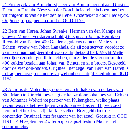
21
Frederyck van Bronchorst, heer van Borclo, bericht aan Drost en
Etten van Drenthe Nese van der Borch beleend te hebben met het
vruchtgebruik van de tienden te Lebe. Ondertekend door Frederyck.
Origineel, op papier. Gedrukt in OGD 1152.
22
Bern van Haren, Johan Swenke, Herman van den Kampe en
Clawes Moneel verklaren schuldig te zijn aan Johan, Henrik en
Reynold van Echten 400 Gelderse guldens namens Mette van
Echten, vrouw van Johan Langhals, als zij zou sterven voordat ze
van haar man had geërfd of voordat hij betaald had. Mocht Mette
overlijden zonder geërfd te hebben, dan zullen de vier oorkonders
400 gulden betalen aan Johan van Echten en zijn broers. Bezegeld
door de vier oorkonders. Origineel, het zegel van Bern van Haren is
in fragment over, de andere vrijwel onbeschadigd. Gedrukt in OGD
1154.
23
Alardus de Molendino, proost en archidiaken van de kerk van
Sint Maria te Utrecht, bevestigt de keuze door Johannes van Echten
van Johannes Wolteri tot pastoor van Kukanghen, welke plaats
vacant was na het overlijden van Johannes Bastert. Hij verzoekt
hem in het bezit van zijn kerk te stellen. Bezegeld door de
oorkonder. Origineel, met fragment van het zegel. Gedrukt in OGD
1191. 1404 september 25, feria quarta post festum Mauricii et
sociorum eius