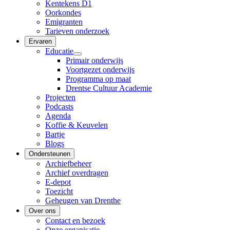
Kentekens D1
Oorkondes
Emigranten
Tarieven onderzoek
Ervaren
Educatie
Primair onderwijs
Voortgezet onderwijs
Programma op maat
Drentse Cultuur Academie
Projecten
Podcasts
Agenda
Koffie & Keuvelen
Bartje
Blogs
Ondersteunen
Archiefbeheer
Archief overdragen
E-depot
Toezicht
Geheugen van Drenthe
Over ons
Contact en bezoek
Onze organisatie