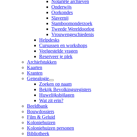
Notariële archieven
Onderwijs
Oorkondes
Slavernij
Stamboomonderzoek
Tweede Wereldoorlog
Vrouwengeschiedenis
Helpdesks
Cursussen en workshops
Veelgestelde vragen
Reserveer je plek
Archiefstukken
Kaarten
Kranten
Genealogie
Zoeken op naam
Bekijk Bevolkingsregisters
Huwelijksbijlagen
Wat zit erin?
Beeldbank
Bouwdossiers
Film & Geluid
Koloniehuizen
Koloniehuizen personen
Bibliotheek