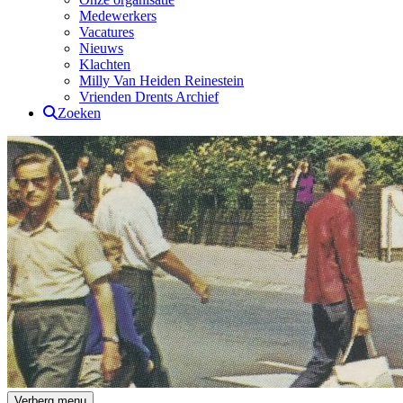
Medewerkers
Vacatures
Nieuws
Klachten
Milly Van Heiden Reinestein
Vrienden Drents Archief
Zoeken
Drents Archief
Verberg menu