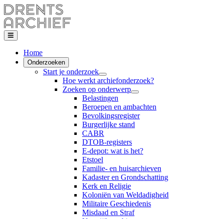
Home
Onderzoeken
Start je onderzoek
Hoe werkt archiefonderzoek?
Zoeken op onderwerp
Belastingen
Beroepen en ambachten
Bevolkingsregister
Burgerlijke stand
CABR
DTOB-registers
E-depot: wat is het?
Etstoel
Familie- en huisarchieven
Kadaster en Grondschatting
Kerk en Religie
Koloniën van Weldadigheid
Militaire Geschiedenis
Misdaad en Straf