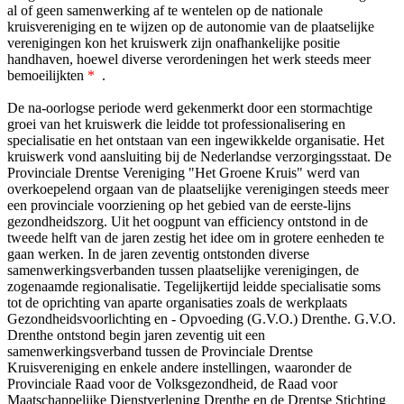
al of geen samenwerking af te wentelen op de nationale
kruisvereniging en te wijzen op de autonomie van de plaatselijke
verenigingen kon het kruiswerk zijn onafhankelijke positie
handhaven, hoewel diverse verordeningen het werk steeds meer
bemoeilijkten
*
.
De na-oorlogse periode werd gekenmerkt door een stormachtige
groei van het kruiswerk die leidde tot professionalisering en
specialisatie en het ontstaan van een ingewikkelde organisatie. Het
kruiswerk vond aansluiting bij de Nederlandse verzorgingsstaat. De
Provinciale Drentse Vereniging "Het Groene Kruis" werd van
overkoepelend orgaan van de plaatselijke verenigingen steeds meer
een provinciale voorziening op het gebied van de eerste-lijns
gezondheidszorg. Uit het oogpunt van efficiency ontstond in de
tweede helft van de jaren zestig het idee om in grotere eenheden te
gaan werken. In de jaren zeventig ontstonden diverse
samenwerkingsverbanden tussen plaatselijke verenigingen, de
zogenaamde regionalisatie. Tegelijkertijd leidde specialisatie soms
tot de oprichting van aparte organisaties zoals de werkplaats
Gezondheidsvoorlichting en - Opvoeding (G.V.O.) Drenthe. G.V.O.
Drenthe ontstond begin jaren zeventig uit een
samenwerkingsverband tussen de Provinciale Drentse
Kruisvereniging en enkele andere instellingen, waaronder de
Provinciale Raad voor de Volksgezondheid, de Raad voor
Maatschappelijke Dienstverlening Drenthe en de Drentse Stichting