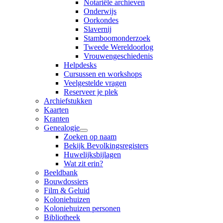
Notariële archieven
Onderwijs
Oorkondes
Slavernij
Stamboomonderzoek
Tweede Wereldoorlog
Vrouwengeschiedenis
Helpdesks
Cursussen en workshops
Veelgestelde vragen
Reserveer je plek
Archiefstukken
Kaarten
Kranten
Genealogie
Zoeken op naam
Bekijk Bevolkingsregisters
Huwelijksbijlagen
Wat zit erin?
Beeldbank
Bouwdossiers
Film & Geluid
Koloniehuizen
Koloniehuizen personen
Bibliotheek