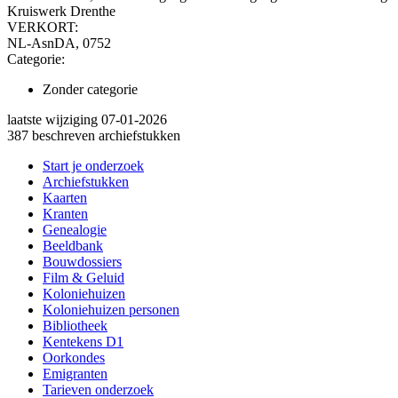
Kruiswerk Drenthe
VERKORT:
NL-AsnDA, 0752
Categorie:
Zonder categorie
laatste wijziging 07-01-2026
387 beschreven archiefstukken
Start je onderzoek
Archiefstukken
Kaarten
Kranten
Genealogie
Beeldbank
Bouwdossiers
Film & Geluid
Koloniehuizen
Koloniehuizen personen
Bibliotheek
Kentekens D1
Oorkondes
Emigranten
Tarieven onderzoek