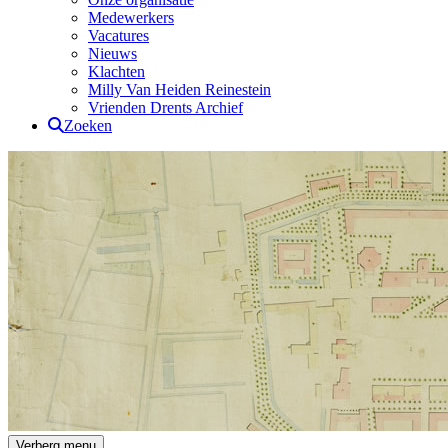
Medewerkers
Vacatures
Nieuws
Klachten
Milly Van Heiden Reinestein
Vrienden Drents Archief
Zoeken
Drents Archief
Verberg menu