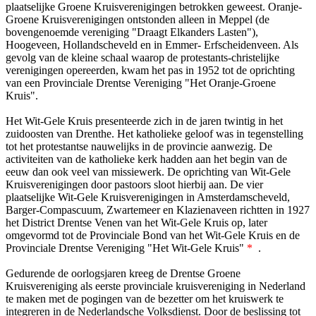
plaatselijke Groene Kruisverenigingen betrokken geweest. Oranje-
Groene Kruisverenigingen ontstonden alleen in Meppel (de
bovengenoemde vereniging "Draagt Elkanders Lasten"),
Hoogeveen, Hollandscheveld en in Emmer- Erfscheidenveen. Als
gevolg van de kleine schaal waarop de protestants-christelijke
verenigingen opereerden, kwam het pas in 1952 tot de oprichting
van een Provinciale Drentse Vereniging "Het Oranje-Groene
Kruis".
Het Wit-Gele Kruis presenteerde zich in de jaren twintig in het
zuidoosten van Drenthe. Het katholieke geloof was in tegenstelling
tot het protestantse nauwelijks in de provincie aanwezig. De
activiteiten van de katholieke kerk hadden aan het begin van de
eeuw dan ook veel van missiewerk. De oprichting van Wit-Gele
Kruisverenigingen door pastoors sloot hierbij aan. De vier
plaatselijke Wit-Gele Kruisverenigingen in Amsterdamscheveld,
Barger-Compascuum, Zwartemeer en Klazienaveen richtten in 1927
het District Drentse Venen van het Wit-Gele Kruis op, later
omgevormd tot de Provinciale Bond van het Wit-Gele Kruis en de
Provinciale Drentse Vereniging "Het Wit-Gele Kruis"
*
.
Gedurende de oorlogsjaren kreeg de Drentse Groene
Kruisvereniging als eerste provinciale kruisvereniging in Nederland
te maken met de pogingen van de bezetter om het kruiswerk te
integreren in de Nederlandsche Volksdienst. Door de beslissing tot