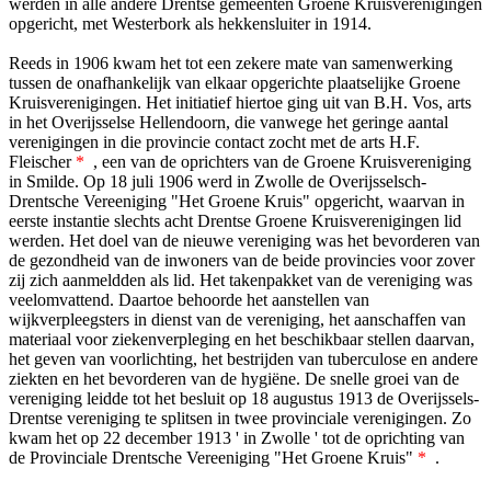
werden in alle andere Drentse gemeenten Groene Kruisverenigingen
opgericht, met Westerbork als hekkensluiter in 1914.
Reeds in 1906 kwam het tot een zekere mate van samenwerking
tussen de onafhankelijk van elkaar opgerichte plaatselijke Groene
Kruisverenigingen. Het initiatief hiertoe ging uit van B.H. Vos, arts
in het Overijsselse Hellendoorn, die vanwege het geringe aantal
verenigingen in die provincie contact zocht met de arts H.F.
Fleischer
*
, een van de oprichters van de Groene Kruisvereniging
in Smilde. Op 18 juli 1906 werd in Zwolle de Overijsselsch-
Drentsche Vereeniging "Het Groene Kruis" opgericht, waarvan in
eerste instantie slechts acht Drentse Groene Kruisverenigingen lid
werden. Het doel van de nieuwe vereniging was het bevorderen van
de gezondheid van de inwoners van de beide provincies voor zover
zij zich aanmeldden als lid. Het takenpakket van de vereniging was
veelomvattend. Daartoe behoorde het aanstellen van
wijkverpleegsters in dienst van de vereniging, het aanschaffen van
materiaal voor ziekenverpleging en het beschikbaar stellen daarvan,
het geven van voorlichting, het bestrijden van tuberculose en andere
ziekten en het bevorderen van de hygiëne. De snelle groei van de
vereniging leidde tot het besluit op 18 augustus 1913 de Overijssels-
Drentse vereniging te splitsen in twee provinciale verenigingen. Zo
kwam het op 22 december 1913 ' in Zwolle ' tot de oprichting van
de Provinciale Drentsche Vereeniging "Het Groene Kruis"
*
.