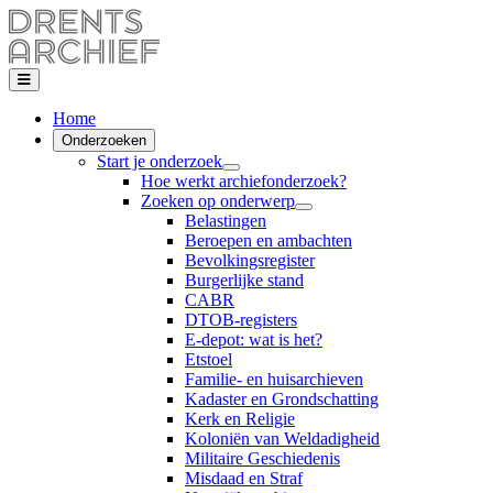
Home
Onderzoeken
Start je onderzoek
Hoe werkt archiefonderzoek?
Zoeken op onderwerp
Belastingen
Beroepen en ambachten
Bevolkingsregister
Burgerlijke stand
CABR
DTOB-registers
E-depot: wat is het?
Etstoel
Familie- en huisarchieven
Kadaster en Grondschatting
Kerk en Religie
Koloniën van Weldadigheid
Militaire Geschiedenis
Misdaad en Straf