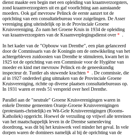
dienst maakte een begin met een opleiding van kraamverzorgsters,
zond kraamverzorgsters uit en gaf voorlichting aan aanstaande
moeders. Ook gaf mevrouw Pelinck de eerste aanzet tot de
oprichting van een consultatiebureau voor zuigelingen. De Asser
vereniging ging uiteindelijk op in de Provinciale Groene
Kruisvereniging. Zo nam het Groene Kruis in 1934 de opleiding
van kraamverzorgsters van de Kraamverplegingsdienst over
*
.
In het kader van de "Opbouw van Drenthe", een plan gelanceerd
door de Commissaris van de Koningin om de ontwikkeling van het
achtergebleven zuidoosten van Drenthe te stimuleren, kwam het in
1925 tot de oprichting van een Commissie voor de Hygiëne van
moeder en kind met mevrouw Pelinck en de geneeskundig
inspecteur dr. Tuntler als stuwende krachten
*
. De commissie, die
al in 1927 onderdeel ging uitmaken van de Provinciale Groene
Kruisvereniging, richtte op diverse plaatsen consultatiebureaus op.
In 1931 waren er reeds 51 verspreid over heel Drenthe.
Parallel aan de "neutrale" Groene Kruisverenigingen waren in
enkele Drentse gemeenten Oranje-Groene Kruisverenigingen
(protestants-christelijk) en Wit-Gele Kruisverenigingen (Rooms-
Katholiek) opgericht. Hoewel de verzuiling op vrijwel alle terreinen
van het maatschappelijk leven in de Drentse samenleving
doordrong, was dit bij het kruiswerk veel minder het geval. In vele
dorpen waren de dominees namelijk al bij de oprichting van de