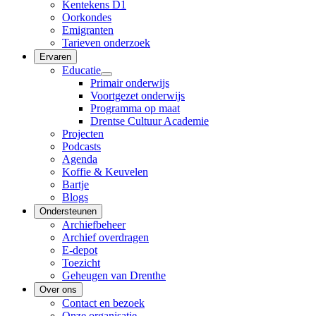
Kentekens D1
Oorkondes
Emigranten
Tarieven onderzoek
Ervaren
Educatie
Primair onderwijs
Voortgezet onderwijs
Programma op maat
Drentse Cultuur Academie
Projecten
Podcasts
Agenda
Koffie & Keuvelen
Bartje
Blogs
Ondersteunen
Archiefbeheer
Archief overdragen
E-depot
Toezicht
Geheugen van Drenthe
Over ons
Contact en bezoek
Onze organisatie