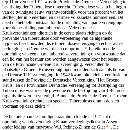
Op 11 november 1911 was de Provinciale Drentsche Vereeniging tot
bestrijding der Tuberculose opgericht. Tuberculose was in het begin
van de twintigste eeuw verantwoordelijk voor tien procent van het
sterftecijfer in Nederland en daarmee volksziekte nummer een. Dit
deed de behoefte ontstaan tot de oprichting van aparte verenigingen
voor de bestrijding van tuberculose. Vele Groene
Kruisverenigingen, die zich in de eerste plaats richtten op de
preventie van tuberculose door verbetering van de algemene
hygiëne, beschouwden deze tuberculoseverenigingen echter als een
bedreiging. In Drenthe werd een compromis
*
bereikt met de
oprichting van een aparte tuberculosevereniging op voorwaarde dat
een lid van het bestuur zou worden aangewezen door het bestuur
van de Provinciale Groene Kruisvereniging. Verschillende
plaatselijke Groene Kruisverenigingen meldden zich aan als lid van
de Drentse TBC-vereniging. In 1942 kwam uiteindelijk een fusie tot
stand tussen de Provinciale Drentsche Vereeniging "Het Groene
Kruis" en de Provinciale Drentsche Vereeniging tot Bestrijding der
Tuberculose waarmee de preventie en de bestrijding van TBC in één
organisatie werden verenigd. Binnen de Provinciale Drentse Groene
Kruisvereniging richtte een speciale Tuberculosecommissie zich
voortaan op deze ziekte
*
.
De behoefte aan deskundige kraamhulp leidde in 1921 tot de
oprichting van de vereniging Kraamverplegingsdienst in Assen
onder leiding van mevrouw W.J. Pelinck-Zijnen de Gier
*
. De