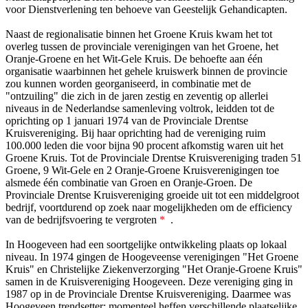
voor Dienstverlening ten behoeve van Geestelijk Gehandicapten.
Naast de regionalisatie binnen het Groene Kruis kwam het tot
overleg tussen de provinciale verenigingen van het Groene, het
Oranje-Groene en het Wit-Gele Kruis. De behoefte aan één
organisatie waarbinnen het gehele kruiswerk binnen de provincie
zou kunnen worden georganiseerd, in combinatie met de
"ontzuiling" die zich in de jaren zestig en zeventig op allerlei
niveaus in de Nederlandse samenleving voltrok, leidden tot de
oprichting op 1 januari 1974 van de Provinciale Drentse
Kruisvereniging. Bij haar oprichting had de vereniging ruim
100.000 leden die voor bijna 90 procent afkomstig waren uit het
Groene Kruis. Tot de Provinciale Drentse Kruisvereniging traden 51
Groene, 9 Wit-Gele en 2 Oranje-Groene Kruisverenigingen toe
alsmede één combinatie van Groen en Oranje-Groen. De
Provinciale Drentse Kruisvereniging groeide uit tot een middelgroot
bedrijf, voortdurend op zoek naar mogelijkheden om de efficiency
van de bedrijfsvoering te vergroten
*
.
In Hoogeveen had een soortgelijke ontwikkeling plaats op lokaal
niveau. In 1974 gingen de Hoogeveense verenigingen "Het Groene
Kruis" en Christelijke Ziekenverzorging "Het Oranje-Groene Kruis"
samen in de Kruisvereniging Hoogeveen. Deze vereniging ging in
1987 op in de Provinciale Drentse Kruisvereniging. Daarmee was
Hoogeveen trendsetter; momenteel heffen verschillende plaatselijke