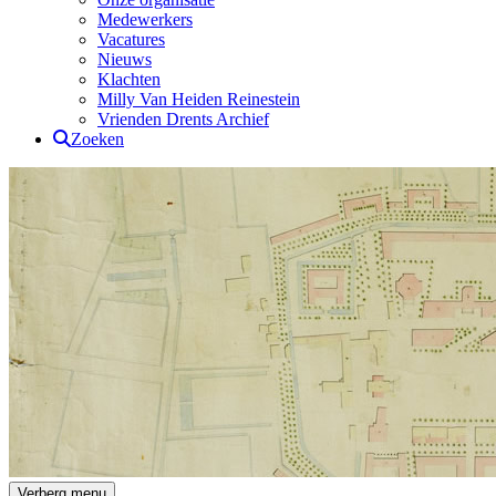
Medewerkers
Vacatures
Nieuws
Klachten
Milly Van Heiden Reinestein
Vrienden Drents Archief
Zoeken
Drents Archief
Verberg menu