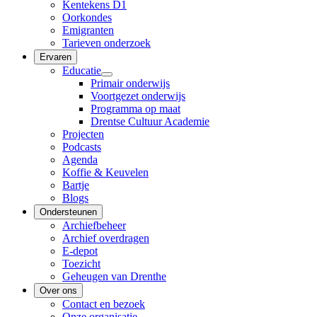
Kentekens D1
Oorkondes
Emigranten
Tarieven onderzoek
Ervaren
Educatie
Primair onderwijs
Voortgezet onderwijs
Programma op maat
Drentse Cultuur Academie
Projecten
Podcasts
Agenda
Koffie & Keuvelen
Bartje
Blogs
Ondersteunen
Archiefbeheer
Archief overdragen
E-depot
Toezicht
Geheugen van Drenthe
Over ons
Contact en bezoek
Onze organisatie