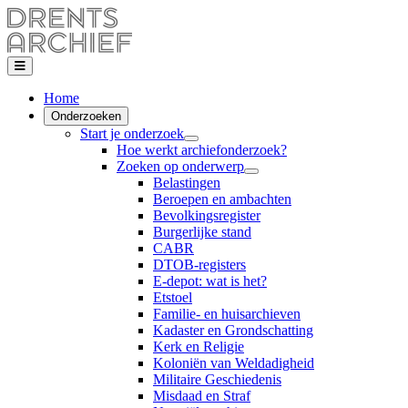
Home
Onderzoeken
Start je onderzoek
Hoe werkt archiefonderzoek?
Zoeken op onderwerp
Belastingen
Beroepen en ambachten
Bevolkingsregister
Burgerlijke stand
CABR
DTOB-registers
E-depot: wat is het?
Etstoel
Familie- en huisarchieven
Kadaster en Grondschatting
Kerk en Religie
Koloniën van Weldadigheid
Militaire Geschiedenis
Misdaad en Straf