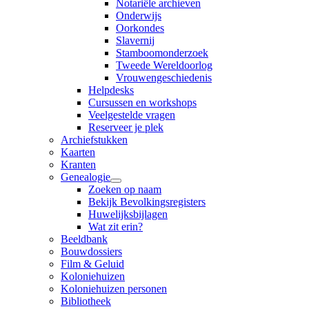
Notariële archieven
Onderwijs
Oorkondes
Slavernij
Stamboomonderzoek
Tweede Wereldoorlog
Vrouwengeschiedenis
Helpdesks
Cursussen en workshops
Veelgestelde vragen
Reserveer je plek
Archiefstukken
Kaarten
Kranten
Genealogie
Zoeken op naam
Bekijk Bevolkingsregisters
Huwelijksbijlagen
Wat zit erin?
Beeldbank
Bouwdossiers
Film & Geluid
Koloniehuizen
Koloniehuizen personen
Bibliotheek