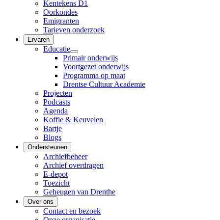
Kentekens D1
Oorkondes
Emigranten
Tarieven onderzoek
Ervaren
Educatie
Primair onderwijs
Voortgezet onderwijs
Programma op maat
Drentse Cultuur Academie
Projecten
Podcasts
Agenda
Koffie & Keuvelen
Bartje
Blogs
Ondersteunen
Archiefbeheer
Archief overdragen
E-depot
Toezicht
Geheugen van Drenthe
Over ons
Contact en bezoek
Onze organisatie