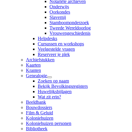
Notariële archieven
Onderwijs
Oorkondes
Slavernij
Stamboomonderzoek
Tweede Wereldoorlog
Vrouwengeschiedenis
Helpdesks
Cursussen en workshops
Veelgestelde vragen
Reserveer je plek
Archiefstukken
Kaarten
Kranten
Genealogie
Zoeken op naam
Bekijk Bevolkingsregisters
Huwelijksbijlagen
Wat zit erin?
Beeldbank
Bouwdossiers
Film & Geluid
Koloniehuizen
Koloniehuizen personen
Bibliotheek