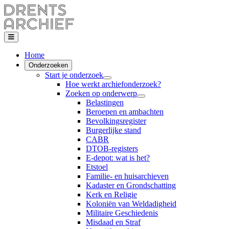
Home
Onderzoeken
Start je onderzoek
Hoe werkt archiefonderzoek?
Zoeken op onderwerp
Belastingen
Beroepen en ambachten
Bevolkingsregister
Burgerlijke stand
CABR
DTOB-registers
E-depot: wat is het?
Etstoel
Familie- en huisarchieven
Kadaster en Grondschatting
Kerk en Religie
Koloniën van Weldadigheid
Militaire Geschiedenis
Misdaad en Straf