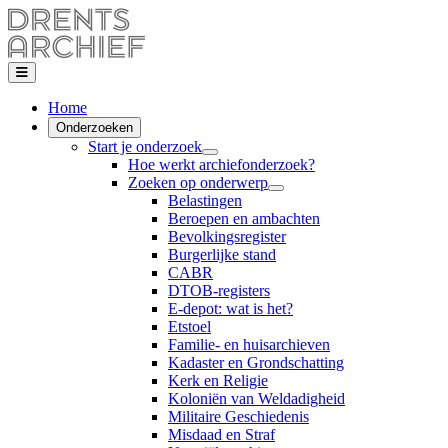
Home
Onderzoeken
Start je onderzoek
Hoe werkt archiefonderzoek?
Zoeken op onderwerp
Belastingen
Beroepen en ambachten
Bevolkingsregister
Burgerlijke stand
CABR
DTOB-registers
E-depot: wat is het?
Etstoel
Familie- en huisarchieven
Kadaster en Grondschatting
Kerk en Religie
Koloniën van Weldadigheid
Militaire Geschiedenis
Misdaad en Straf