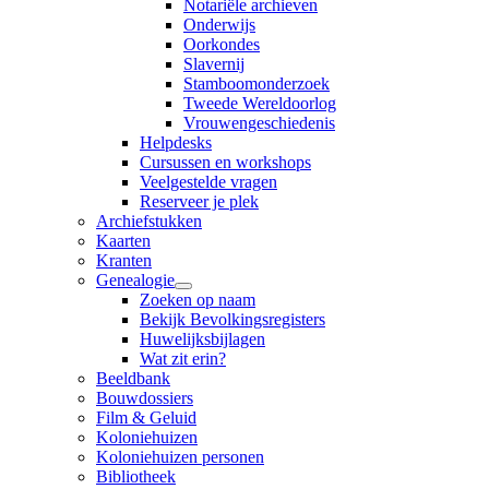
Notariële archieven
Onderwijs
Oorkondes
Slavernij
Stamboomonderzoek
Tweede Wereldoorlog
Vrouwengeschiedenis
Helpdesks
Cursussen en workshops
Veelgestelde vragen
Reserveer je plek
Archiefstukken
Kaarten
Kranten
Genealogie
Zoeken op naam
Bekijk Bevolkingsregisters
Huwelijksbijlagen
Wat zit erin?
Beeldbank
Bouwdossiers
Film & Geluid
Koloniehuizen
Koloniehuizen personen
Bibliotheek