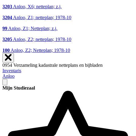
3203
Anloo, X6; netteplan; z.j.
3204
Anloo, Z1; netteplan; 1978-10
99
Anloo, Z1; Netteplan; z.j.
3205
Anloo, Z2; netteplan; 1978-10
100
Anloo, Z2; Netteplan; 1978-10
0954 Verzameling kadastrale netteplans en bijbladen
Inventaris
Anloo
Mijn Studiezaal