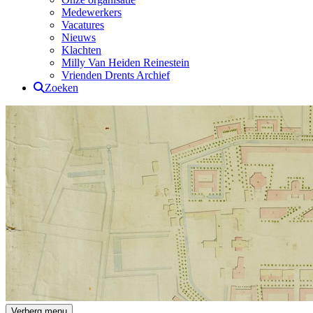
Medewerkers
Vacatures
Nieuws
Klachten
Milly Van Heiden Reinestein
Vrienden Drents Archief
Zoeken
Drents Archief
Verberg menu