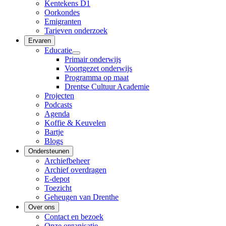
Kentekens D1
Oorkondes
Emigranten
Tarieven onderzoek
Ervaren
Educatie
Primair onderwijs
Voortgezet onderwijs
Programma op maat
Drentse Cultuur Academie
Projecten
Podcasts
Agenda
Koffie & Keuvelen
Bartje
Blogs
Ondersteunen
Archiefbeheer
Archief overdragen
E-depot
Toezicht
Geheugen van Drenthe
Over ons
Contact en bezoek
Onze organisatie