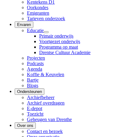
Kentekens D1
Oorkondes
Emigranten
Tarieven onderzoek
Ervaren
Educatie
Primair onderwijs
Voortgezet onderwijs
Programma op maat
Drentse Cultuur Academie
Projecten
Podcasts
Agenda
Koffie & Keuvelen
Bartje
Blogs
Ondersteunen
Archiefbeheer
Archief overdragen
E-depot
Toezicht
Geheugen van Drenthe
Over ons
Contact en bezoek
Onze organisatie