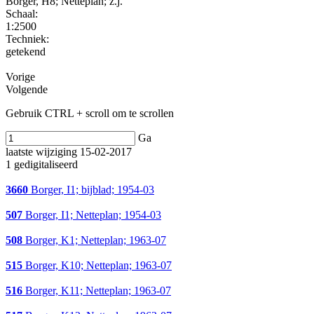
Borger, H8; Netteplan; z.j.
Schaal
:
1:2500
Techniek:
getekend
Vorige
Volgende
Gebruik CTRL + scroll om te scrollen
Ga
laatste wijziging 15-02-2017
1 gedigitaliseerd
3660
Borger, I1; bijblad; 1954-03
507
Borger, I1; Netteplan; 1954-03
508
Borger, K1; Netteplan; 1963-07
515
Borger, K10; Netteplan; 1963-07
516
Borger, K11; Netteplan; 1963-07