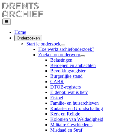
Home
Onderzoeken
Start je onderzoek
Hoe werkt archiefonderzoek?
Zoeken op onderwerp
Belastingen
Beroepen en ambachten
Bevolkingsregister
Burgerlijke stand
CABR
DTOB-registers
E-depot: wat is het?
Etstoel
Familie- en huisarchieven
Kadaster en Grondschatting
Kerk en Religie
Koloniën van Weldadigheid
Militaire Geschiedenis
Misdaad en Straf