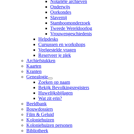
Notariële archieven
Onderwijs
Oorkondes
Slavernij
Stamboomonderzoek
Tweede Wereldoorlog
Vrouwengeschiedenis
Helpdesks
Cursussen en workshops
Veelgestelde vragen
Reserveer je plek
Archiefstukken
Kaarten
Kranten
Genealogie
Zoeken op naam
Bekijk Bevolkingsregisters
Huwelijksbijlagen
Wat zit erin?
Beeldbank
Bouwdossiers
Film & Geluid
Koloniehuizen
Koloniehuizen personen
Bibliotheek