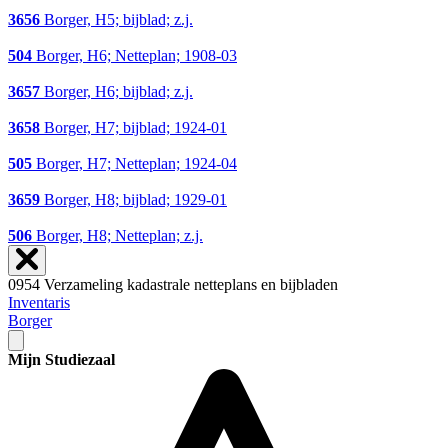
3656
Borger, H5; bijblad; z.j.
504
Borger, H6; Netteplan; 1908-03
3657
Borger, H6; bijblad; z.j.
3658
Borger, H7; bijblad; 1924-01
505
Borger, H7; Netteplan; 1924-04
3659
Borger, H8; bijblad; 1929-01
506
Borger, H8; Netteplan; z.j.
0954 Verzameling kadastrale netteplans en bijbladen
Inventaris
Borger
Mijn Studiezaal