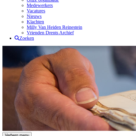
Medewerkers
Vacatures
Nieuws
Klachten
Milly Van Heiden Reinestein
Vrienden Drents Archief
Zoeken
Drents Archief
Verberg menu