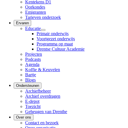
Kentekens D1
Oorkondes
Emigranten
Tarieven onderzoek
Ervaren
Educatie
Primair onderwijs
Voortgezet onderwijs
Programma op maat
Drentse Cultuur Academie
Projecten
Podcasts
Agenda
Koffie & Keuvelen
Bartje
Blogs
Ondersteunen
Archiefbeheer
Archief overdragen
E-depot
Toezicht
Geheugen van Drenthe
Over ons
Contact en bezoek
Onze organisatie