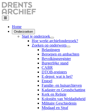
Home
Onderzoeken
Start je onderzoek
Hoe werkt archiefonderzoek?
Zoeken op onderwerp
Belastingen
Beroepen en ambachten
Bevolkingsregister
Burgerlijke stand
CABR
DTOB-registers
E-depot: wat is het?
Etstoel
Familie- en huisarchieven
Kadaster en Grondschatting
Kerk en Religie
Koloniën van Weldadigheid
Militaire Geschiedenis
Misdaad en Straf