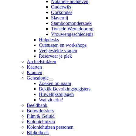
Notariële archieven
Onderwijs
Oorkondes
Slavernij
Stamboomonderzoek
Tweede Wereldoorlog
Vrouwengeschiedenis
Helpdesks
Cursussen en workshops
Veelgestelde vragen
Reserveer je plek
Archiefstukken
Kaarten
Kranten
Genealogie
Zoeken op naam
Bekijk Bevolkingsregisters
Huwelijksbijlagen
Wat zit erin?
Beeldbank
Bouwdossiers
Film & Geluid
Koloniehuizen
Koloniehuizen personen
Bibliotheek