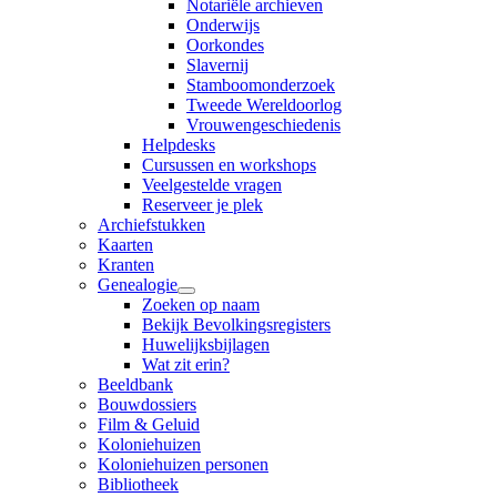
Notariële archieven
Onderwijs
Oorkondes
Slavernij
Stamboomonderzoek
Tweede Wereldoorlog
Vrouwengeschiedenis
Helpdesks
Cursussen en workshops
Veelgestelde vragen
Reserveer je plek
Archiefstukken
Kaarten
Kranten
Genealogie
Zoeken op naam
Bekijk Bevolkingsregisters
Huwelijksbijlagen
Wat zit erin?
Beeldbank
Bouwdossiers
Film & Geluid
Koloniehuizen
Koloniehuizen personen
Bibliotheek