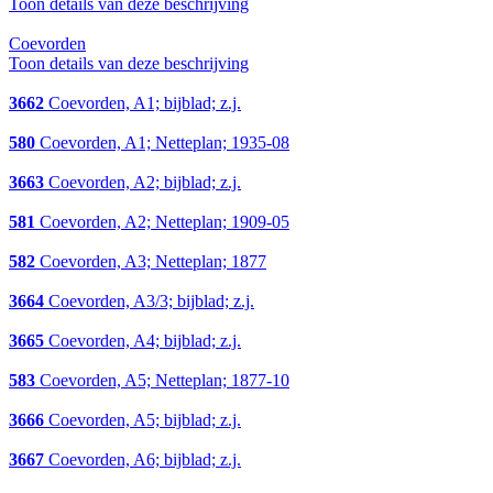
Toon details van deze beschrijving
Coevorden
Toon details van deze beschrijving
3662
Coevorden, A1; bijblad; z.j.
580
Coevorden, A1; Netteplan; 1935-08
3663
Coevorden, A2; bijblad; z.j.
581
Coevorden, A2; Netteplan; 1909-05
582
Coevorden, A3; Netteplan; 1877
3664
Coevorden, A3/3; bijblad; z.j.
3665
Coevorden, A4; bijblad; z.j.
583
Coevorden, A5; Netteplan; 1877-10
3666
Coevorden, A5; bijblad; z.j.
3667
Coevorden, A6; bijblad; z.j.