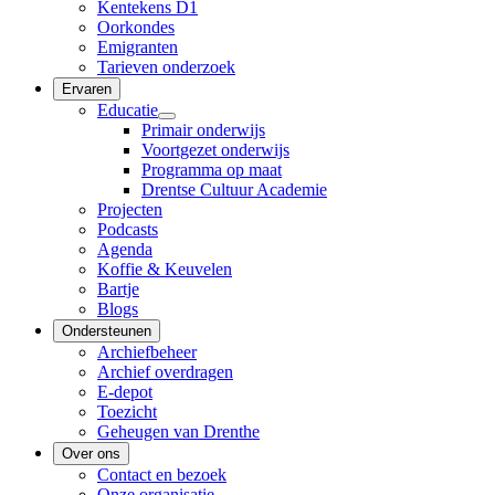
Kentekens D1
Oorkondes
Emigranten
Tarieven onderzoek
Ervaren
Educatie
Primair onderwijs
Voortgezet onderwijs
Programma op maat
Drentse Cultuur Academie
Projecten
Podcasts
Agenda
Koffie & Keuvelen
Bartje
Blogs
Ondersteunen
Archiefbeheer
Archief overdragen
E-depot
Toezicht
Geheugen van Drenthe
Over ons
Contact en bezoek
Onze organisatie