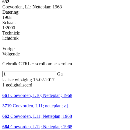
652
Coevorden, L1; Netteplan; 1968
Datering
:
1968
Schaal
:
1:2000
Techniek:
lichtdruk
Vorige
Volgende
Gebruik CTRL + scroll om te scrollen
Ga
laatste wijziging 15-02-2017
1 gedigitaliseerd
661
Coevorden, L10; Netteplan; 1968
3719
Coevorden, L11; netteplan; z.j.
662
Coevorden, L11; Netteplan; 1968
664
Coevorden, L12; Netteplan; 1968