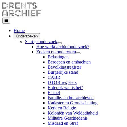
Home
Onderzoeken
Start je onderzoek
Hoe werkt archiefonderzoek?
Zoeken op onderwerp
Belastingen
Beroepen en ambachten
Bevolkingsregister
Burgerlijke stand
CABR
DTOB-registers
E-depot: wat is het?
Etstoel
Familie- en huisarchieven
Kadaster en Grondschatting
Kerk en Religie
Koloniën van Weldadigheid
Militaire Geschiedenis
Misdaad en Straf