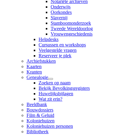
Notariële archieven
Onderwijs
Oorkondes
Slavernij
Stamboomonderzoek
Tweede Wereldoorlog
Vrouwengeschiedenis
Helpdesks
Cursussen en workshops
Veelgestelde vragen
Reserveer je plek
Archiefstukken
Kaarten
Kranten
Genealogie
Zoeken op naam
Bekijk Bevolkingsregisters
Huwelijksbijlagen
Wat zit erin?
Beeldbank
Bouwdossiers
Film & Geluid
Koloniehuizen
Koloniehuizen personen
Bibliotheek