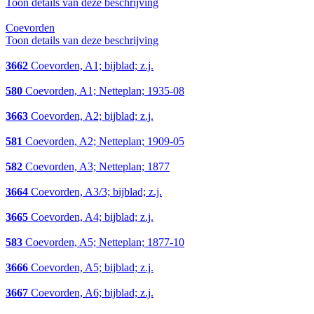
Toon details van deze beschrijving
Coevorden
Toon details van deze beschrijving
3662
Coevorden, A1; bijblad; z.j.
580
Coevorden, A1; Netteplan; 1935-08
3663
Coevorden, A2; bijblad; z.j.
581
Coevorden, A2; Netteplan; 1909-05
582
Coevorden, A3; Netteplan; 1877
3664
Coevorden, A3/3; bijblad; z.j.
3665
Coevorden, A4; bijblad; z.j.
583
Coevorden, A5; Netteplan; 1877-10
3666
Coevorden, A5; bijblad; z.j.
3667
Coevorden, A6; bijblad; z.j.