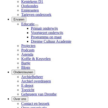
Kentekens D1
Oorkondes
Emigranten
Tarieven onderzoek
Ervaren
Educatie
Primair onderwijs
Voortgezet onderwijs
Programma op maat
Drentse Cultuur Academie
Projecten
Podcasts
Agenda
Koffie & Keuvelen
Bartje
Blogs
Ondersteunen
Archiefbeheer
Archief overdragen
E-depot
Toezicht
Geheugen van Drenthe
Over ons
Contact en bezoek
Onze organisatie