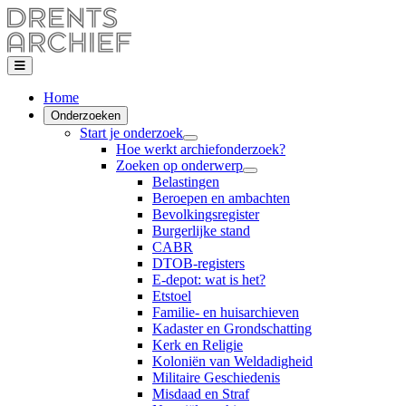
Home
Onderzoeken
Start je onderzoek
Hoe werkt archiefonderzoek?
Zoeken op onderwerp
Belastingen
Beroepen en ambachten
Bevolkingsregister
Burgerlijke stand
CABR
DTOB-registers
E-depot: wat is het?
Etstoel
Familie- en huisarchieven
Kadaster en Grondschatting
Kerk en Religie
Koloniën van Weldadigheid
Militaire Geschiedenis
Misdaad en Straf