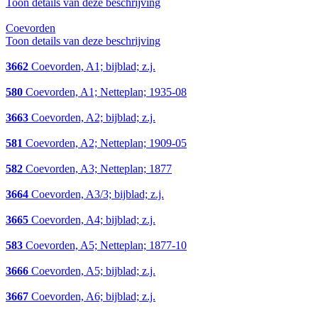
Toon details van deze beschrijving
Coevorden
Toon details van deze beschrijving
3662
Coevorden, A1; bijblad; z.j.
580
Coevorden, A1; Netteplan; 1935-08
3663
Coevorden, A2; bijblad; z.j.
581
Coevorden, A2; Netteplan; 1909-05
582
Coevorden, A3; Netteplan; 1877
3664
Coevorden, A3/3; bijblad; z.j.
3665
Coevorden, A4; bijblad; z.j.
583
Coevorden, A5; Netteplan; 1877-10
3666
Coevorden, A5; bijblad; z.j.
3667
Coevorden, A6; bijblad; z.j.