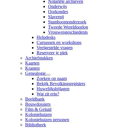
Notariële archieven
Onderwijs
Oorkondes
Slavernij
Stamboomonderzoek
Tweede Wereldoorlog
Vrouwengeschiedenis
Helpdesks
Cursussen en workshops
Veelgestelde vragen
Reserveer je plek
Archiefstukken
Kaarten
Kranten
Genealogie
Zoeken op naam
Bekijk Bevolkingsregisters
Huwelijksbijlagen
Wat zit erin?
Beeldbank
Bouwdossiers
Film & Geluid
Koloniehuizen
Koloniehuizen personen
Bibliotheek