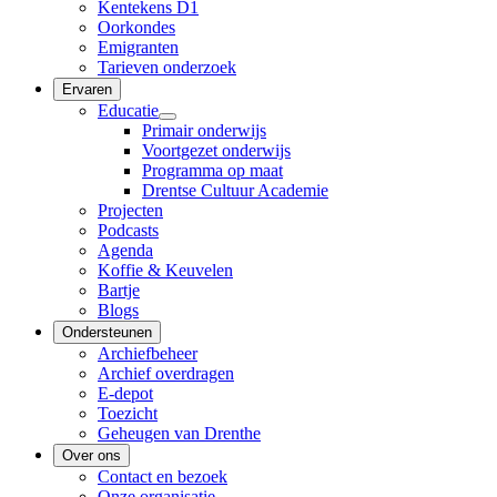
Kentekens D1
Oorkondes
Emigranten
Tarieven onderzoek
Ervaren
Educatie
Primair onderwijs
Voortgezet onderwijs
Programma op maat
Drentse Cultuur Academie
Projecten
Podcasts
Agenda
Koffie & Keuvelen
Bartje
Blogs
Ondersteunen
Archiefbeheer
Archief overdragen
E-depot
Toezicht
Geheugen van Drenthe
Over ons
Contact en bezoek
Onze organisatie