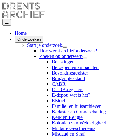
Home
Onderzoeken
Start je onderzoek
Hoe werkt archiefonderzoek?
Zoeken op onderwerp
Belastingen
Beroepen en ambachten
Bevolkingsregister
Burgerlijke stand
CABR
DTOB-registers
E-depot: wat is het?
Etstoel
Familie- en huisarchieven
Kadaster en Grondschatting
Kerk en Religie
Koloniën van Weldadigheid
Militaire Geschiedenis
Misdaad en Straf