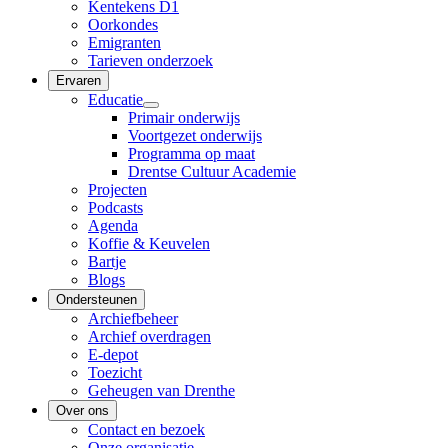
Kentekens D1
Oorkondes
Emigranten
Tarieven onderzoek
Ervaren
Educatie
Primair onderwijs
Voortgezet onderwijs
Programma op maat
Drentse Cultuur Academie
Projecten
Podcasts
Agenda
Koffie & Keuvelen
Bartje
Blogs
Ondersteunen
Archiefbeheer
Archief overdragen
E-depot
Toezicht
Geheugen van Drenthe
Over ons
Contact en bezoek
Onze organisatie