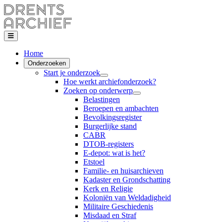
Home
Onderzoeken
Start je onderzoek
Hoe werkt archiefonderzoek?
Zoeken op onderwerp
Belastingen
Beroepen en ambachten
Bevolkingsregister
Burgerlijke stand
CABR
DTOB-registers
E-depot: wat is het?
Etstoel
Familie- en huisarchieven
Kadaster en Grondschatting
Kerk en Religie
Koloniën van Weldadigheid
Militaire Geschiedenis
Misdaad en Straf