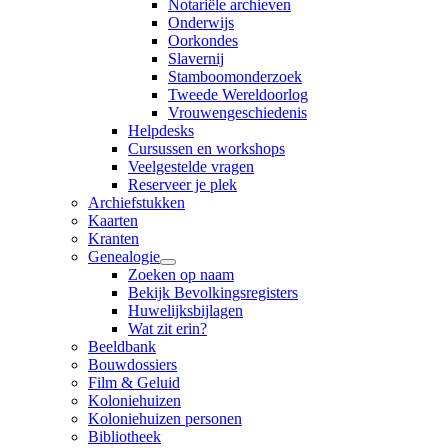
Notariële archieven
Onderwijs
Oorkondes
Slavernij
Stamboomonderzoek
Tweede Wereldoorlog
Vrouwengeschiedenis
Helpdesks
Cursussen en workshops
Veelgestelde vragen
Reserveer je plek
Archiefstukken
Kaarten
Kranten
Genealogie
Zoeken op naam
Bekijk Bevolkingsregisters
Huwelijksbijlagen
Wat zit erin?
Beeldbank
Bouwdossiers
Film & Geluid
Koloniehuizen
Koloniehuizen personen
Bibliotheek