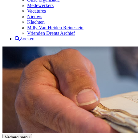
Medewerkers
Vacatures
Nieuws
Klachten
Milly Van Heiden Reinestein
Vrienden Drents Archief
Zoeken
Drents Archief
Verberg menu