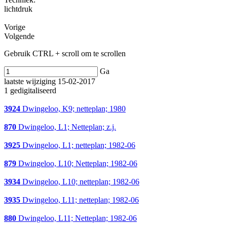
lichtdruk
Vorige
Volgende
Gebruik CTRL + scroll om te scrollen
Ga
laatste wijziging 15-02-2017
1 gedigitaliseerd
3924
Dwingeloo, K9; netteplan; 1980
870
Dwingeloo, L1; Netteplan; z.j.
3925
Dwingeloo, L1; netteplan; 1982-06
879
Dwingeloo, L10; Netteplan; 1982-06
3934
Dwingeloo, L10; netteplan; 1982-06
3935
Dwingeloo, L11; netteplan; 1982-06
880
Dwingeloo, L11; Netteplan; 1982-06