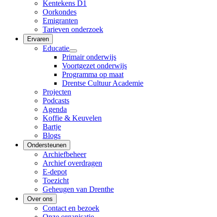
Kentekens D1
Oorkondes
Emigranten
Tarieven onderzoek
Ervaren
Educatie
Primair onderwijs
Voortgezet onderwijs
Programma op maat
Drentse Cultuur Academie
Projecten
Podcasts
Agenda
Koffie & Keuvelen
Bartje
Blogs
Ondersteunen
Archiefbeheer
Archief overdragen
E-depot
Toezicht
Geheugen van Drenthe
Over ons
Contact en bezoek
Onze organisatie