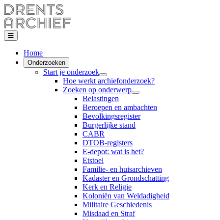
Home
Onderzoeken
Start je onderzoek
Hoe werkt archiefonderzoek?
Zoeken op onderwerp
Belastingen
Beroepen en ambachten
Bevolkingsregister
Burgerlijke stand
CABR
DTOB-registers
E-depot: wat is het?
Etstoel
Familie- en huisarchieven
Kadaster en Grondschatting
Kerk en Religie
Koloniën van Weldadigheid
Militaire Geschiedenis
Misdaad en Straf