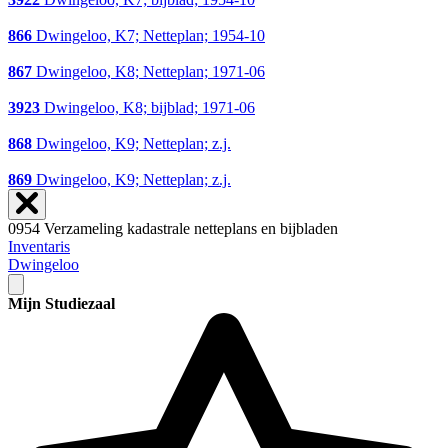
866
Dwingeloo, K7; Netteplan; 1954-10
867
Dwingeloo, K8; Netteplan; 1971-06
3923
Dwingeloo, K8; bijblad; 1971-06
868
Dwingeloo, K9; Netteplan; z.j.
869
Dwingeloo, K9; Netteplan; z.j.
0954 Verzameling kadastrale netteplans en bijbladen
Inventaris
Dwingeloo
Mijn Studiezaal