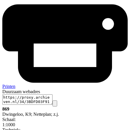
Printen
Duurzaam webadres
869
Dwingeloo, K9; Netteplan; z.j.
Schaal
:
1:1000
Techniek: