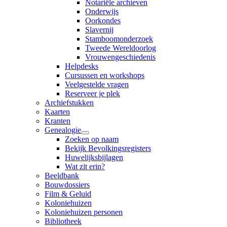
Notariële archieven
Onderwijs
Oorkondes
Slavernij
Stamboomonderzoek
Tweede Wereldoorlog
Vrouwengeschiedenis
Helpdesks
Cursussen en workshops
Veelgestelde vragen
Reserveer je plek
Archiefstukken
Kaarten
Kranten
Genealogie
Zoeken op naam
Bekijk Bevolkingsregisters
Huwelijksbijlagen
Wat zit erin?
Beeldbank
Bouwdossiers
Film & Geluid
Koloniehuizen
Koloniehuizen personen
Bibliotheek