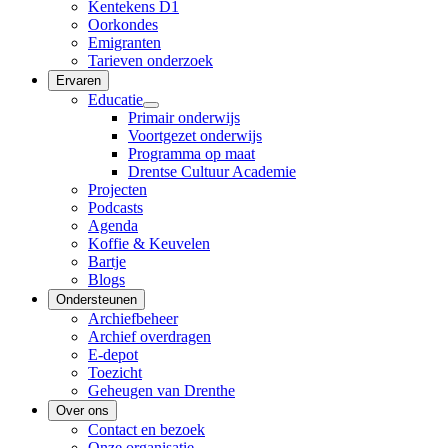
Kentekens D1
Oorkondes
Emigranten
Tarieven onderzoek
Ervaren
Educatie
Primair onderwijs
Voortgezet onderwijs
Programma op maat
Drentse Cultuur Academie
Projecten
Podcasts
Agenda
Koffie & Keuvelen
Bartje
Blogs
Ondersteunen
Archiefbeheer
Archief overdragen
E-depot
Toezicht
Geheugen van Drenthe
Over ons
Contact en bezoek
Onze organisatie