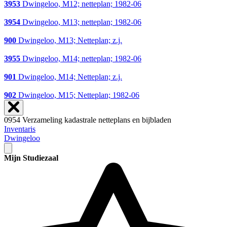
3953
Dwingeloo, M12; netteplan; 1982-06
3954
Dwingeloo, M13; netteplan; 1982-06
900
Dwingeloo, M13; Netteplan; z.j.
3955
Dwingeloo, M14; netteplan; 1982-06
901
Dwingeloo, M14; Netteplan; z.j.
902
Dwingeloo, M15; Netteplan; 1982-06
0954 Verzameling kadastrale netteplans en bijbladen
Inventaris
Dwingeloo
Mijn Studiezaal