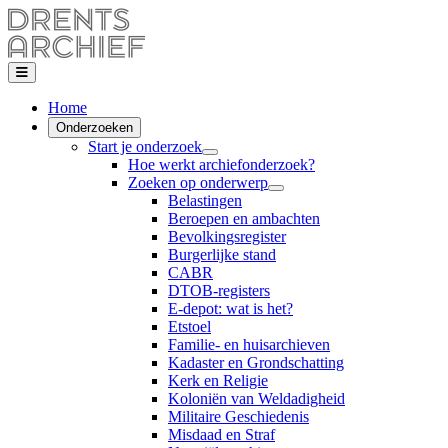
Home
Onderzoeken
Start je onderzoek
Hoe werkt archiefonderzoek?
Zoeken op onderwerp
Belastingen
Beroepen en ambachten
Bevolkingsregister
Burgerlijke stand
CABR
DTOB-registers
E-depot: wat is het?
Etstoel
Familie- en huisarchieven
Kadaster en Grondschatting
Kerk en Religie
Koloniën van Weldadigheid
Militaire Geschiedenis
Misdaad en Straf