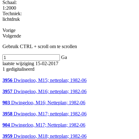
Schaal
:
1:2000
Techniek:
lichtdruk
Vorige
Volgende
Gebruik CTRL + scroll om te scrollen
Ga
laatste wijziging 15-02-2017
1 gedigitaliseerd
3956
Dwingeloo, M15; netteplan; 1982-06
3957
Dwingeloo, M16; netteplan; 1982-06
903
Dwingeloo, M16; Netteplan; 1982-06
3958
Dwingeloo, M17; netteplan; 1982-06
904
Dwingeloo, M17; Netteplan; 1982-06
3959
Dwingeloo, M18; netteplan; 1982-06