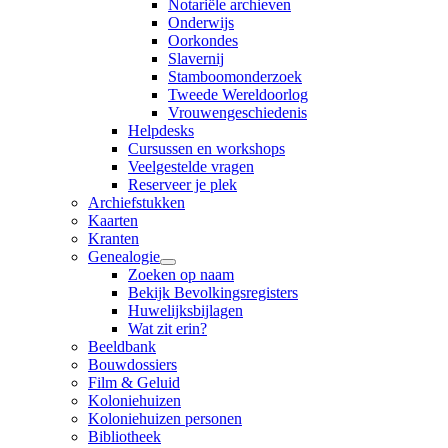
Notariële archieven
Onderwijs
Oorkondes
Slavernij
Stamboomonderzoek
Tweede Wereldoorlog
Vrouwengeschiedenis
Helpdesks
Cursussen en workshops
Veelgestelde vragen
Reserveer je plek
Archiefstukken
Kaarten
Kranten
Genealogie
Zoeken op naam
Bekijk Bevolkingsregisters
Huwelijksbijlagen
Wat zit erin?
Beeldbank
Bouwdossiers
Film & Geluid
Koloniehuizen
Koloniehuizen personen
Bibliotheek