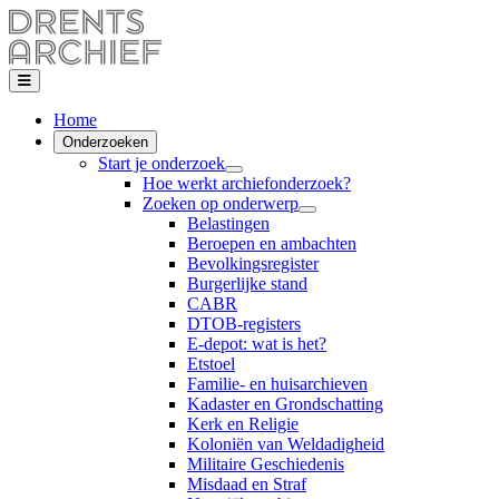
Home
Onderzoeken
Start je onderzoek
Hoe werkt archiefonderzoek?
Zoeken op onderwerp
Belastingen
Beroepen en ambachten
Bevolkingsregister
Burgerlijke stand
CABR
DTOB-registers
E-depot: wat is het?
Etstoel
Familie- en huisarchieven
Kadaster en Grondschatting
Kerk en Religie
Koloniën van Weldadigheid
Militaire Geschiedenis
Misdaad en Straf