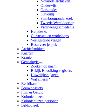
Notariële archieven
Onderwijs
Oorkondes
Slavernij
Stamboomonderzoek
Tweede Wereldoorlog
Vrouwengeschiedenis
Helpdesks
Cursussen en workshops
Veelgestelde vragen
Reserveer je plek
Archiefstukken
Kaarten
Kranten
Genealogie
Zoeken op naam
Bekijk Bevolkingsregisters
Huwelijksbijlagen
Wat zit erin?
Beeldbank
Bouwdossiers
Film & Geluid
Koloniehuizen
Koloniehuizen personen
Bibliotheek