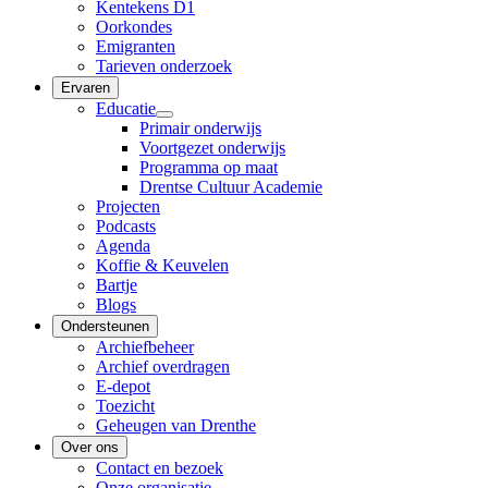
Kentekens D1
Oorkondes
Emigranten
Tarieven onderzoek
Ervaren
Educatie
Primair onderwijs
Voortgezet onderwijs
Programma op maat
Drentse Cultuur Academie
Projecten
Podcasts
Agenda
Koffie & Keuvelen
Bartje
Blogs
Ondersteunen
Archiefbeheer
Archief overdragen
E-depot
Toezicht
Geheugen van Drenthe
Over ons
Contact en bezoek
Onze organisatie