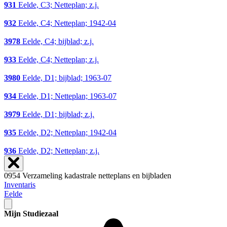
931
Eelde, C3; Netteplan; z.j.
932
Eelde, C4; Netteplan; 1942-04
3978
Eelde, C4; bijblad; z.j.
933
Eelde, C4; Netteplan; z.j.
3980
Eelde, D1; bijblad; 1963-07
934
Eelde, D1; Netteplan; 1963-07
3979
Eelde, D1; bijblad; z.j.
935
Eelde, D2; Netteplan; 1942-04
936
Eelde, D2; Netteplan; z.j.
0954 Verzameling kadastrale netteplans en bijbladen
Inventaris
Eelde
Mijn Studiezaal