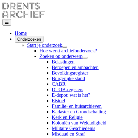
Home
Onderzoeken
Start je onderzoek
Hoe werkt archiefonderzoek?
Zoeken op onderwerp
Belastingen
Beroepen en ambachten
Bevolkingsregister
Burgerlijke stand
CABR
DTOB-registers
E-depot: wat is het?
Etstoel
Familie- en huisarchieven
Kadaster en Grondschatting
Kerk en Religie
Koloniën van Weldadigheid
Militaire Geschiedenis
Misdaad en Straf