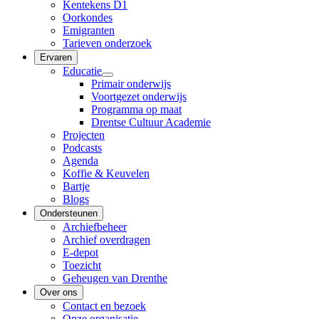
Kentekens D1
Oorkondes
Emigranten
Tarieven onderzoek
Ervaren
Educatie
Primair onderwijs
Voortgezet onderwijs
Programma op maat
Drentse Cultuur Academie
Projecten
Podcasts
Agenda
Koffie & Keuvelen
Bartje
Blogs
Ondersteunen
Archiefbeheer
Archief overdragen
E-depot
Toezicht
Geheugen van Drenthe
Over ons
Contact en bezoek
Onze organisatie