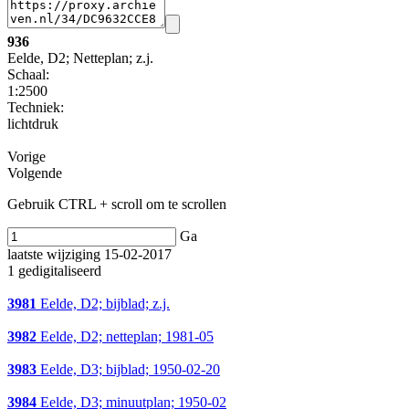
936
Eelde, D2; Netteplan; z.j.
Schaal
:
1:2500
Techniek:
lichtdruk
Vorige
Volgende
Gebruik CTRL + scroll om te scrollen
Ga
laatste wijziging 15-02-2017
1 gedigitaliseerd
3981
Eelde, D2; bijblad; z.j.
3982
Eelde, D2; netteplan; 1981-05
3983
Eelde, D3; bijblad; 1950-02-20
3984
Eelde, D3; minuutplan; 1950-02