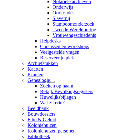
Notariële archieven
Onderwijs
Oorkondes
Slavernij
Stamboomonderzoek
Tweede Wereldoorlog
Vrouwengeschiedenis
Helpdesks
Cursussen en workshops
Veelgestelde vragen
Reserveer je plek
Archiefstukken
Kaarten
Kranten
Genealogie
Zoeken op naam
Bekijk Bevolkingsregisters
Huwelijksbijlagen
Wat zit erin?
Beeldbank
Bouwdossiers
Film & Geluid
Koloniehuizen
Koloniehuizen personen
Bibliotheek