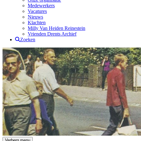
Medewerkers
Vacatures
Nieuws
Klachten
Milly Van Heiden Reinestein
Vrienden Drents Archief
Zoeken
Drents Archief
Verberg menu