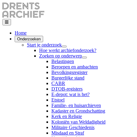
Home
Onderzoeken
Start je onderzoek
Hoe werkt archiefonderzoek?
Zoeken op onderwerp
Belastingen
Beroepen en ambachten
Bevolkingsregister
Burgerlijke stand
CABR
DTOB-registers
E-depot: wat is het?
Etstoel
Familie- en huisarchieven
Kadaster en Grondschatting
Kerk en Religie
Koloniën van Weldadigheid
Militaire Geschiedenis
Misdaad en Straf