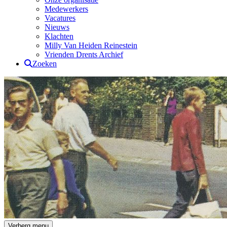
Medewerkers
Vacatures
Nieuws
Klachten
Milly Van Heiden Reinestein
Vrienden Drents Archief
Zoeken
Drents Archief
Verberg menu