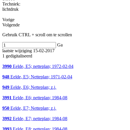
Techniek:
lichtdruk
Vorige
Volgende
Gebruik CTRL + scroll om te scrollen
Ga
laatste wijziging 15-02-2017
1 gedigitaliseerd
3990
Eelde, E5; netteplan; 1972-02-04
948
Eelde, E5; Netteplan; 1971-02-04
949
Eelde, E6; Netteplan; z.j.
3991
Eelde, E6; netteplan; 1984-08
950
Eelde, E7; Netteplan; z.j.
3992
Eelde, E7; netteplan; 1984-08
3993
Eelde, E8; netteplan; 1984-08