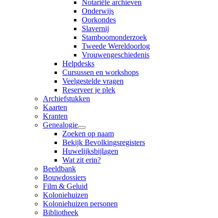
Notariële archieven
Onderwijs
Oorkondes
Slavernij
Stamboomonderzoek
Tweede Wereldoorlog
Vrouwengeschiedenis
Helpdesks
Cursussen en workshops
Veelgestelde vragen
Reserveer je plek
Archiefstukken
Kaarten
Kranten
Genealogie
Zoeken op naam
Bekijk Bevolkingsregisters
Huwelijksbijlagen
Wat zit erin?
Beeldbank
Bouwdossiers
Film & Geluid
Koloniehuizen
Koloniehuizen personen
Bibliotheek