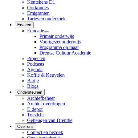
Kentekens D1
Oorkondes
Emigranten
Tarieven onderzoek
Ervaren
Educatie
Primair onderwijs
Voortgezet onderwijs
Programma op maat
Drentse Cultuur Academie
Projecten
Podcasts
Agenda
Koffie & Keuvelen
Bartje
Blogs
Ondersteunen
Archiefbeheer
Archief overdragen
E-depot
Toezicht
Geheugen van Drenthe
Over ons
Contact en bezoek
Onze organisatie