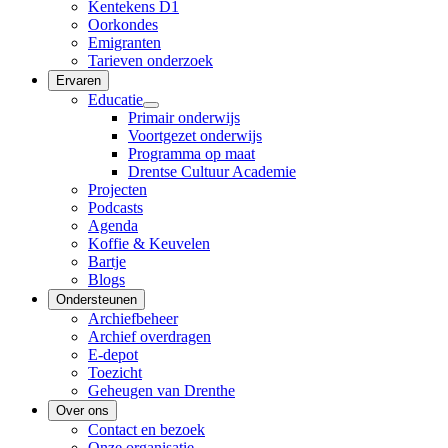
Kentekens D1
Oorkondes
Emigranten
Tarieven onderzoek
Ervaren
Educatie
Primair onderwijs
Voortgezet onderwijs
Programma op maat
Drentse Cultuur Academie
Projecten
Podcasts
Agenda
Koffie & Keuvelen
Bartje
Blogs
Ondersteunen
Archiefbeheer
Archief overdragen
E-depot
Toezicht
Geheugen van Drenthe
Over ons
Contact en bezoek
Onze organisatie