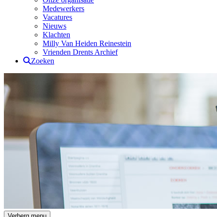
Medewerkers
Vacatures
Nieuws
Klachten
Milly Van Heiden Reinestein
Vrienden Drents Archief
Zoeken
Drents Archief
Verberg menu