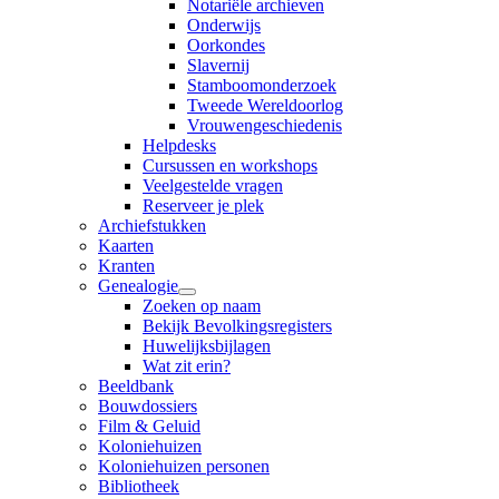
Notariële archieven
Onderwijs
Oorkondes
Slavernij
Stamboomonderzoek
Tweede Wereldoorlog
Vrouwengeschiedenis
Helpdesks
Cursussen en workshops
Veelgestelde vragen
Reserveer je plek
Archiefstukken
Kaarten
Kranten
Genealogie
Zoeken op naam
Bekijk Bevolkingsregisters
Huwelijksbijlagen
Wat zit erin?
Beeldbank
Bouwdossiers
Film & Geluid
Koloniehuizen
Koloniehuizen personen
Bibliotheek