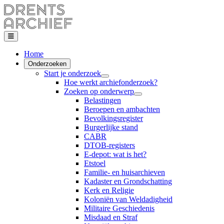
Home
Onderzoeken
Start je onderzoek
Hoe werkt archiefonderzoek?
Zoeken op onderwerp
Belastingen
Beroepen en ambachten
Bevolkingsregister
Burgerlijke stand
CABR
DTOB-registers
E-depot: wat is het?
Etstoel
Familie- en huisarchieven
Kadaster en Grondschatting
Kerk en Religie
Koloniën van Weldadigheid
Militaire Geschiedenis
Misdaad en Straf