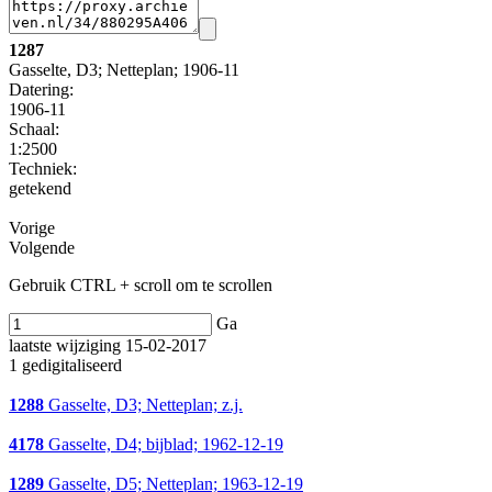
1287
Gasselte, D3; Netteplan; 1906-11
Datering
:
1906-11
Schaal
:
1:2500
Techniek:
getekend
Vorige
Volgende
Gebruik CTRL + scroll om te scrollen
Ga
laatste wijziging 15-02-2017
1 gedigitaliseerd
1288
Gasselte, D3; Netteplan; z.j.
4178
Gasselte, D4; bijblad; 1962-12-19
1289
Gasselte, D5; Netteplan; 1963-12-19