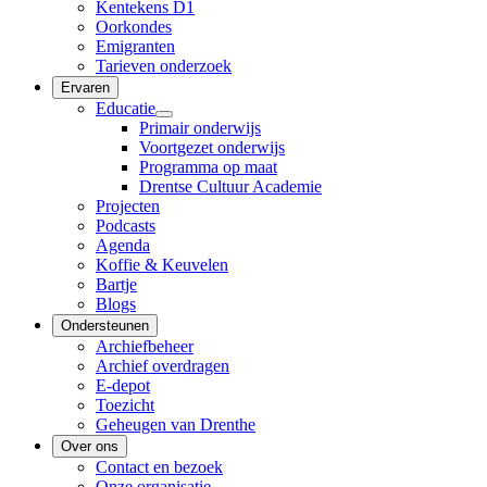
Kentekens D1
Oorkondes
Emigranten
Tarieven onderzoek
Ervaren
Educatie
Primair onderwijs
Voortgezet onderwijs
Programma op maat
Drentse Cultuur Academie
Projecten
Podcasts
Agenda
Koffie & Keuvelen
Bartje
Blogs
Ondersteunen
Archiefbeheer
Archief overdragen
E-depot
Toezicht
Geheugen van Drenthe
Over ons
Contact en bezoek
Onze organisatie