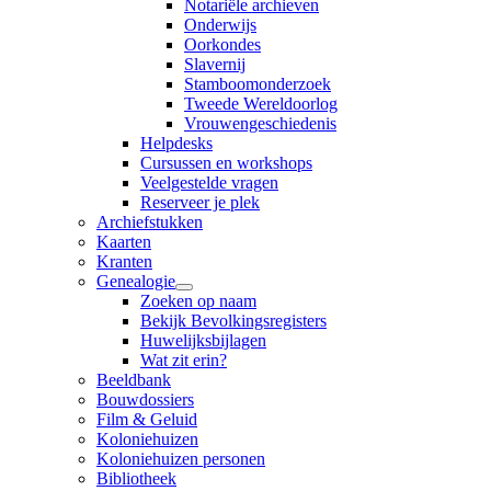
Notariële archieven
Onderwijs
Oorkondes
Slavernij
Stamboomonderzoek
Tweede Wereldoorlog
Vrouwengeschiedenis
Helpdesks
Cursussen en workshops
Veelgestelde vragen
Reserveer je plek
Archiefstukken
Kaarten
Kranten
Genealogie
Zoeken op naam
Bekijk Bevolkingsregisters
Huwelijksbijlagen
Wat zit erin?
Beeldbank
Bouwdossiers
Film & Geluid
Koloniehuizen
Koloniehuizen personen
Bibliotheek