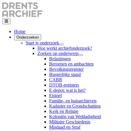
Home
Onderzoeken
Start je onderzoek
Hoe werkt archiefonderzoek?
Zoeken op onderwerp
Belastingen
Beroepen en ambachten
Bevolkingsregister
Burgerlijke stand
CABR
DTOB-registers
E-depot: wat is het?
Etstoel
Familie- en huisarchieven
Kadaster en Grondschatting
Kerk en Religie
Koloniën van Weldadigheid
Militaire Geschiedenis
Misdaad en Straf