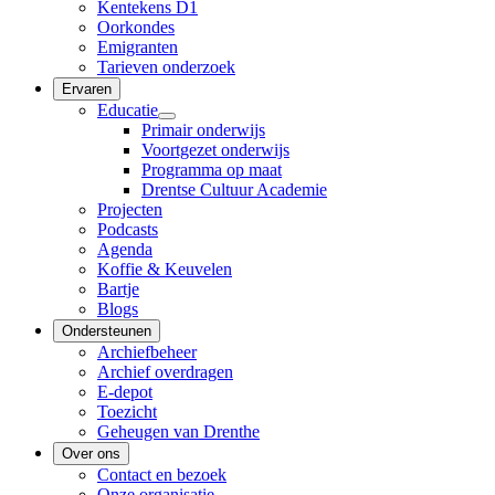
Kentekens D1
Oorkondes
Emigranten
Tarieven onderzoek
Ervaren
Educatie
Primair onderwijs
Voortgezet onderwijs
Programma op maat
Drentse Cultuur Academie
Projecten
Podcasts
Agenda
Koffie & Keuvelen
Bartje
Blogs
Ondersteunen
Archiefbeheer
Archief overdragen
E-depot
Toezicht
Geheugen van Drenthe
Over ons
Contact en bezoek
Onze organisatie