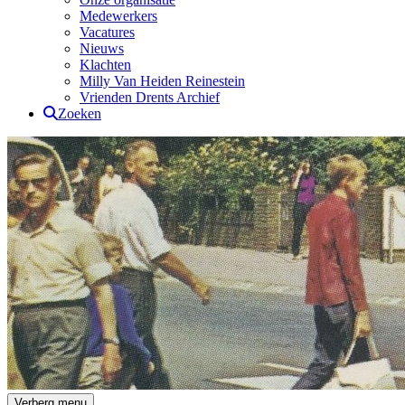
Medewerkers
Vacatures
Nieuws
Klachten
Milly Van Heiden Reinestein
Vrienden Drents Archief
Zoeken
Drents Archief
Verberg menu