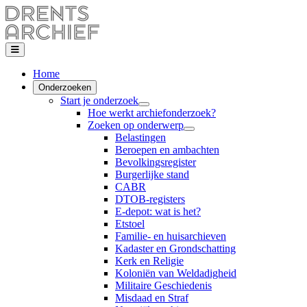
Home
Onderzoeken
Start je onderzoek
Hoe werkt archiefonderzoek?
Zoeken op onderwerp
Belastingen
Beroepen en ambachten
Bevolkingsregister
Burgerlijke stand
CABR
DTOB-registers
E-depot: wat is het?
Etstoel
Familie- en huisarchieven
Kadaster en Grondschatting
Kerk en Religie
Koloniën van Weldadigheid
Militaire Geschiedenis
Misdaad en Straf