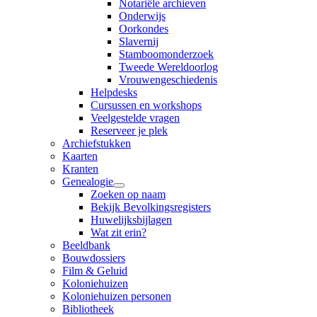
Notariële archieven
Onderwijs
Oorkondes
Slavernij
Stamboomonderzoek
Tweede Wereldoorlog
Vrouwengeschiedenis
Helpdesks
Cursussen en workshops
Veelgestelde vragen
Reserveer je plek
Archiefstukken
Kaarten
Kranten
Genealogie
Zoeken op naam
Bekijk Bevolkingsregisters
Huwelijksbijlagen
Wat zit erin?
Beeldbank
Bouwdossiers
Film & Geluid
Koloniehuizen
Koloniehuizen personen
Bibliotheek