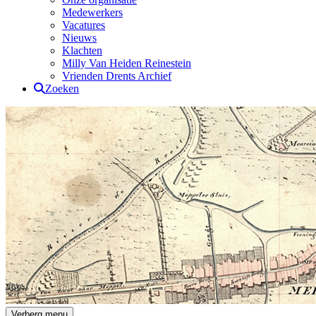
Medewerkers
Vacatures
Nieuws
Klachten
Milly Van Heiden Reinestein
Vrienden Drents Archief
Zoeken
Drents Archief
Verberg menu