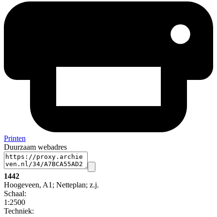
Printen
Duurzaam webadres
1442
Hoogeveen, A1; Netteplan; z.j.
Schaal
:
1:2500
Techniek: