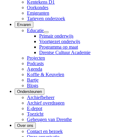
Kentekens D1
Oorkondes
Emigranten
Tarieven onderzoek
Ervaren
Educatie
Primair onderwijs
Voortgezet onderwijs
Programma op maat
Drentse Cultuur Academie
Projecten
Podcasts
Agenda
Koffie & Keuvelen
Bartje
Blogs
Ondersteunen
Archiefbeheer
Archief overdragen
E-depot
Toezicht
Geheugen van Drenthe
Over ons
Contact en bezoek
Onze organisatie