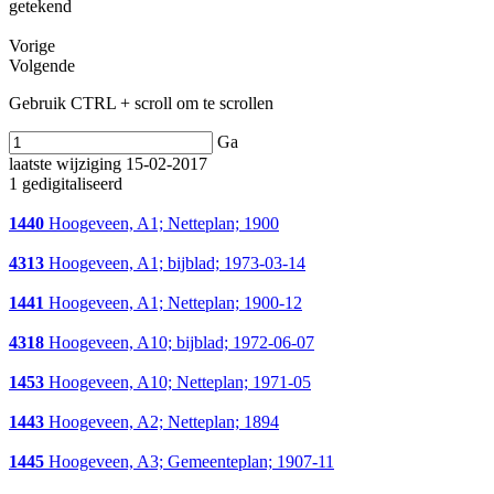
getekend
Vorige
Volgende
Gebruik CTRL + scroll om te scrollen
Ga
laatste wijziging 15-02-2017
1 gedigitaliseerd
1440
Hoogeveen, A1; Netteplan; 1900
4313
Hoogeveen, A1; bijblad; 1973-03-14
1441
Hoogeveen, A1; Netteplan; 1900-12
4318
Hoogeveen, A10; bijblad; 1972-06-07
1453
Hoogeveen, A10; Netteplan; 1971-05
1443
Hoogeveen, A2; Netteplan; 1894
1445
Hoogeveen, A3; Gemeenteplan; 1907-11