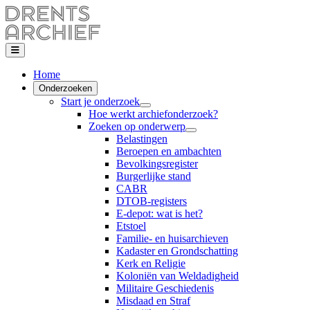
Home
Onderzoeken
Start je onderzoek
Hoe werkt archiefonderzoek?
Zoeken op onderwerp
Belastingen
Beroepen en ambachten
Bevolkingsregister
Burgerlijke stand
CABR
DTOB-registers
E-depot: wat is het?
Etstoel
Familie- en huisarchieven
Kadaster en Grondschatting
Kerk en Religie
Koloniën van Weldadigheid
Militaire Geschiedenis
Misdaad en Straf