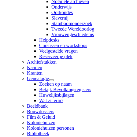
Notariële archieven
Onderwijs
Oorkondes
Slavernij
Stamboomonderzoek
Tweede Wereldoorlog
Vrouwengeschiedenis
Helpdesks
Cursussen en workshops
Veelgestelde vragen
Reserveer je plek
Archiefstukken
Kaarten
Kranten
Genealogie
Zoeken op naam
Bekijk Bevolkingsregisters
Huwelijksbijlagen
Wat zit erin?
Beeldbank
Bouwdossiers
Film & Geluid
Koloniehuizen
Koloniehuizen personen
Bibliotheek