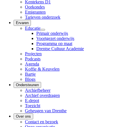
Kentekens D1
Oorkondes
Emigranten
Tarieven onderzoek
Ervaren
Educatie
Primair onderwijs
Voortgezet onderwijs
Programma op maat
Drentse Cultuur Academie
Projecten
Podcasts
Agenda
Koffie & Keuvelen
Bartje
Blogs
Ondersteunen
Archiefbeheer
Archief overdragen
E-depot
Toezicht
Geheugen van Drenthe
Over ons
Contact en bezoek
Onze organisatie