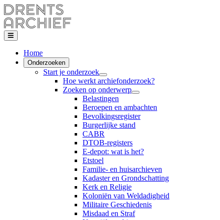
Home
Onderzoeken
Start je onderzoek
Hoe werkt archiefonderzoek?
Zoeken op onderwerp
Belastingen
Beroepen en ambachten
Bevolkingsregister
Burgerlijke stand
CABR
DTOB-registers
E-depot: wat is het?
Etstoel
Familie- en huisarchieven
Kadaster en Grondschatting
Kerk en Religie
Koloniën van Weldadigheid
Militaire Geschiedenis
Misdaad en Straf