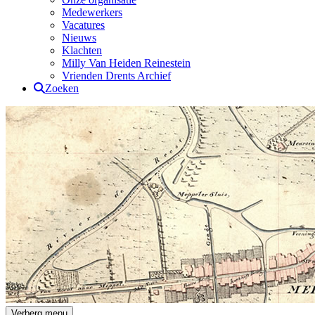
Medewerkers
Vacatures
Nieuws
Klachten
Milly Van Heiden Reinestein
Vrienden Drents Archief
Zoeken
Drents Archief
Verberg menu