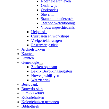
Notariële archieven
Onderwijs
Oorkondes
Slavernij
Stamboomonderzoek
Tweede Wereldoorlog
Vrouwengeschiedenis
Helpdesks
Cursussen en workshops
Veelgestelde vragen
Reserveer je plek
Archiefstukken
Kaarten
Kranten
Genealogie
Zoeken op naam
Bekijk Bevolkingsregisters
Huwelijksbijlagen
Wat zit erin?
Beeldbank
Bouwdossiers
Film & Geluid
Koloniehuizen
Koloniehuizen personen
Bibliotheek