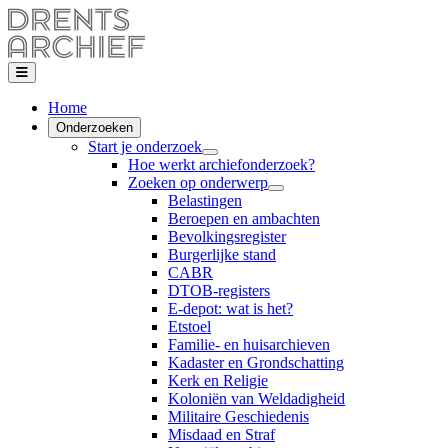
Home
Onderzoeken
Start je onderzoek
Hoe werkt archiefonderzoek?
Zoeken op onderwerp
Belastingen
Beroepen en ambachten
Bevolkingsregister
Burgerlijke stand
CABR
DTOB-registers
E-depot: wat is het?
Etstoel
Familie- en huisarchieven
Kadaster en Grondschatting
Kerk en Religie
Koloniën van Weldadigheid
Militaire Geschiedenis
Misdaad en Straf