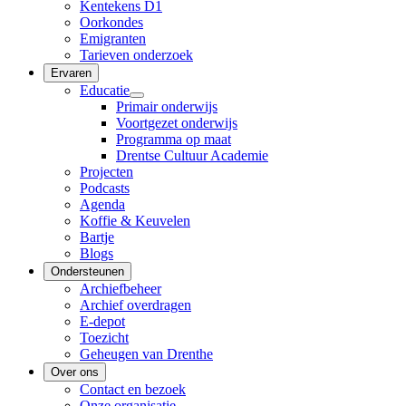
Kentekens D1
Oorkondes
Emigranten
Tarieven onderzoek
Ervaren
Educatie
Primair onderwijs
Voortgezet onderwijs
Programma op maat
Drentse Cultuur Academie
Projecten
Podcasts
Agenda
Koffie & Keuvelen
Bartje
Blogs
Ondersteunen
Archiefbeheer
Archief overdragen
E-depot
Toezicht
Geheugen van Drenthe
Over ons
Contact en bezoek
Onze organisatie