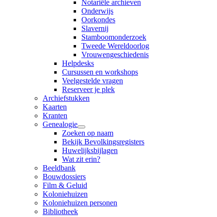
Notariële archieven
Onderwijs
Oorkondes
Slavernij
Stamboomonderzoek
Tweede Wereldoorlog
Vrouwengeschiedenis
Helpdesks
Cursussen en workshops
Veelgestelde vragen
Reserveer je plek
Archiefstukken
Kaarten
Kranten
Genealogie
Zoeken op naam
Bekijk Bevolkingsregisters
Huwelijksbijlagen
Wat zit erin?
Beeldbank
Bouwdossiers
Film & Geluid
Koloniehuizen
Koloniehuizen personen
Bibliotheek