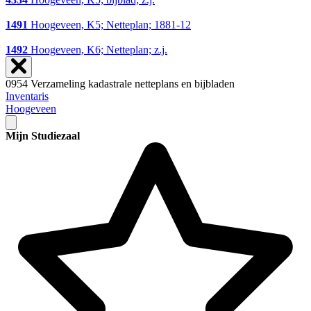
1491
Hoogeveen, K5; Netteplan; 1881-12
1492
Hoogeveen, K6; Netteplan; z.j.
0954 Verzameling kadastrale netteplans en bijbladen
Inventaris
Hoogeveen
Mijn Studiezaal