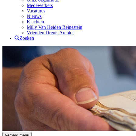
Medewerkers
Vacatures
Nieuws
Klachten
Milly Van Heiden Reinestein
Vrienden Drents Archief
Zoeken
Drents Archief
Verberg menu