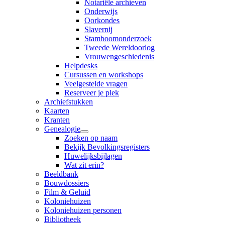
Notariële archieven
Onderwijs
Oorkondes
Slavernij
Stamboomonderzoek
Tweede Wereldoorlog
Vrouwengeschiedenis
Helpdesks
Cursussen en workshops
Veelgestelde vragen
Reserveer je plek
Archiefstukken
Kaarten
Kranten
Genealogie
Zoeken op naam
Bekijk Bevolkingsregisters
Huwelijksbijlagen
Wat zit erin?
Beeldbank
Bouwdossiers
Film & Geluid
Koloniehuizen
Koloniehuizen personen
Bibliotheek