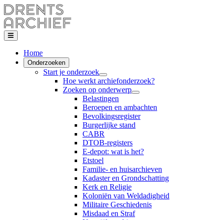
Home
Onderzoeken
Start je onderzoek
Hoe werkt archiefonderzoek?
Zoeken op onderwerp
Belastingen
Beroepen en ambachten
Bevolkingsregister
Burgerlijke stand
CABR
DTOB-registers
E-depot: wat is het?
Etstoel
Familie- en huisarchieven
Kadaster en Grondschatting
Kerk en Religie
Koloniën van Weldadigheid
Militaire Geschiedenis
Misdaad en Straf