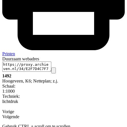
Printen
Duurzaam webadres
1492
Hoogeveen, K6; Netteplan; z.j.
Schaal
:
1:1000
Techniek:
lichtdruk
Vorige
Volgende
Gebruik CTRL + scroll om te scrollen