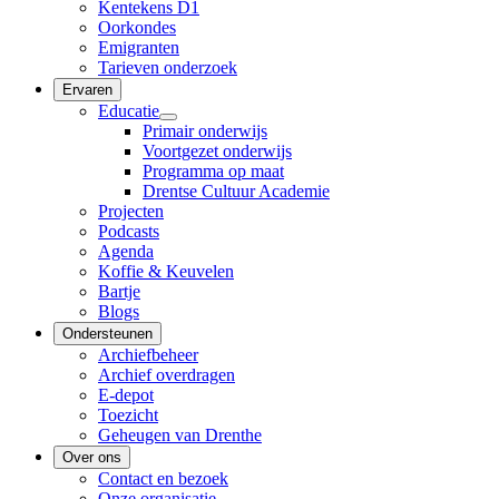
Kentekens D1
Oorkondes
Emigranten
Tarieven onderzoek
Ervaren
Educatie
Primair onderwijs
Voortgezet onderwijs
Programma op maat
Drentse Cultuur Academie
Projecten
Podcasts
Agenda
Koffie & Keuvelen
Bartje
Blogs
Ondersteunen
Archiefbeheer
Archief overdragen
E-depot
Toezicht
Geheugen van Drenthe
Over ons
Contact en bezoek
Onze organisatie