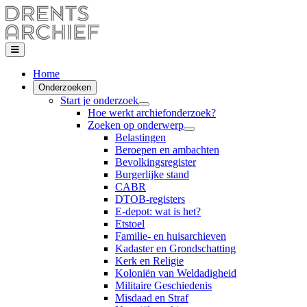
Home
Onderzoeken
Start je onderzoek
Hoe werkt archiefonderzoek?
Zoeken op onderwerp
Belastingen
Beroepen en ambachten
Bevolkingsregister
Burgerlijke stand
CABR
DTOB-registers
E-depot: wat is het?
Etstoel
Familie- en huisarchieven
Kadaster en Grondschatting
Kerk en Religie
Koloniën van Weldadigheid
Militaire Geschiedenis
Misdaad en Straf