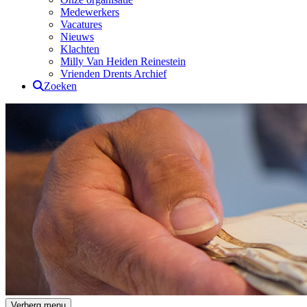
Medewerkers
Vacatures
Nieuws
Klachten
Milly Van Heiden Reinestein
Vrienden Drents Archief
Zoeken
Drents Archief
Verberg menu