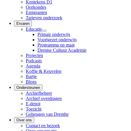
Kentekens D1
Oorkondes
Emigranten
Tarieven onderzoek
Ervaren
Educatie
Primair onderwijs
Voortgezet onderwijs
Programma op maat
Drentse Cultuur Academie
Projecten
Podcasts
Agenda
Koffie & Keuvelen
Bartje
Blogs
Ondersteunen
Archiefbeheer
Archief overdragen
E-depot
Toezicht
Geheugen van Drenthe
Over ons
Contact en bezoek
Onze organisatie