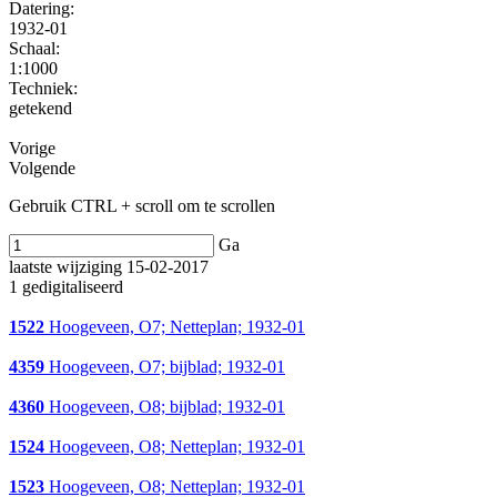
Datering
:
1932-01
Schaal
:
1:1000
Techniek:
getekend
Vorige
Volgende
Gebruik CTRL + scroll om te scrollen
Ga
laatste wijziging 15-02-2017
1 gedigitaliseerd
1522
Hoogeveen, O7; Netteplan; 1932-01
4359
Hoogeveen, O7; bijblad; 1932-01
4360
Hoogeveen, O8; bijblad; 1932-01
1524
Hoogeveen, O8; Netteplan; 1932-01
1523
Hoogeveen, O8; Netteplan; 1932-01