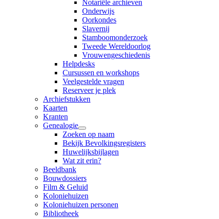
Notariële archieven
Onderwijs
Oorkondes
Slavernij
Stamboomonderzoek
Tweede Wereldoorlog
Vrouwengeschiedenis
Helpdesks
Cursussen en workshops
Veelgestelde vragen
Reserveer je plek
Archiefstukken
Kaarten
Kranten
Genealogie
Zoeken op naam
Bekijk Bevolkingsregisters
Huwelijksbijlagen
Wat zit erin?
Beeldbank
Bouwdossiers
Film & Geluid
Koloniehuizen
Koloniehuizen personen
Bibliotheek