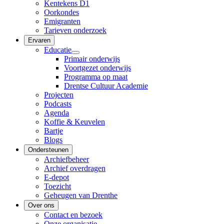
Kentekens D1
Oorkondes
Emigranten
Tarieven onderzoek
Ervaren
Educatie
Primair onderwijs
Voortgezet onderwijs
Programma op maat
Drentse Cultuur Academie
Projecten
Podcasts
Agenda
Koffie & Keuvelen
Bartje
Blogs
Ondersteunen
Archiefbeheer
Archief overdragen
E-depot
Toezicht
Geheugen van Drenthe
Over ons
Contact en bezoek
Onze organisatie