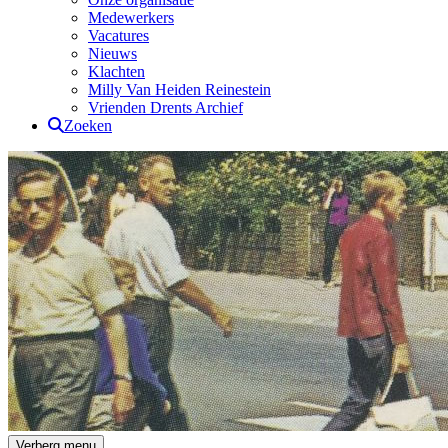
Medewerkers
Vacatures
Nieuws
Klachten
Milly Van Heiden Reinestein
Vrienden Drents Archief
Zoeken
Drents Archief
Verberg menu