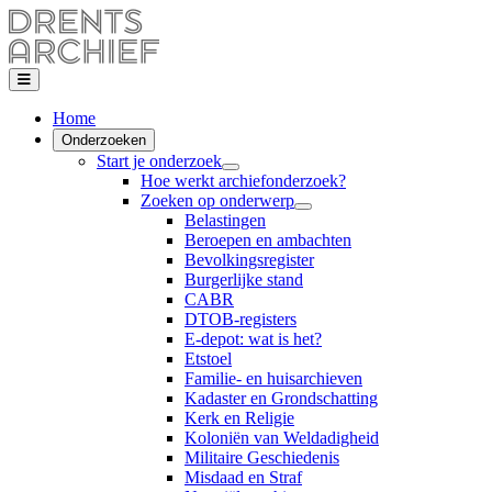
Home
Onderzoeken
Start je onderzoek
Hoe werkt archiefonderzoek?
Zoeken op onderwerp
Belastingen
Beroepen en ambachten
Bevolkingsregister
Burgerlijke stand
CABR
DTOB-registers
E-depot: wat is het?
Etstoel
Familie- en huisarchieven
Kadaster en Grondschatting
Kerk en Religie
Koloniën van Weldadigheid
Militaire Geschiedenis
Misdaad en Straf