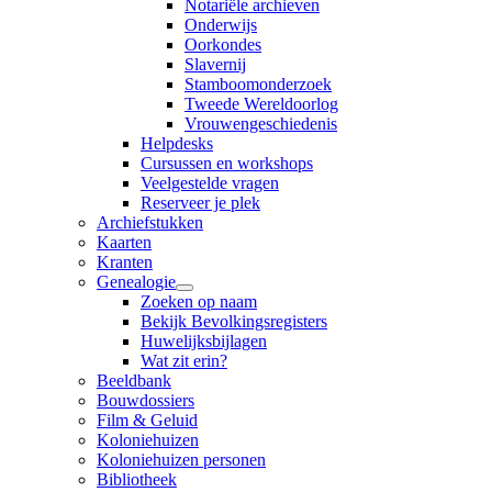
Notariële archieven
Onderwijs
Oorkondes
Slavernij
Stamboomonderzoek
Tweede Wereldoorlog
Vrouwengeschiedenis
Helpdesks
Cursussen en workshops
Veelgestelde vragen
Reserveer je plek
Archiefstukken
Kaarten
Kranten
Genealogie
Zoeken op naam
Bekijk Bevolkingsregisters
Huwelijksbijlagen
Wat zit erin?
Beeldbank
Bouwdossiers
Film & Geluid
Koloniehuizen
Koloniehuizen personen
Bibliotheek