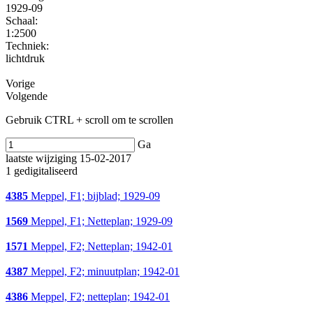
1929-09
Schaal
:
1:2500
Techniek:
lichtdruk
Vorige
Volgende
Gebruik CTRL + scroll om te scrollen
Ga
laatste wijziging 15-02-2017
1 gedigitaliseerd
4385
Meppel, F1; bijblad; 1929-09
1569
Meppel, F1; Netteplan; 1929-09
1571
Meppel, F2; Netteplan; 1942-01
4387
Meppel, F2; minuutplan; 1942-01
4386
Meppel, F2; netteplan; 1942-01