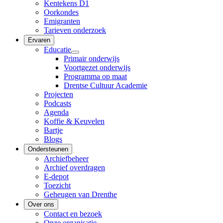
Kentekens D1
Oorkondes
Emigranten
Tarieven onderzoek
Ervaren
Educatie
Primair onderwijs
Voortgezet onderwijs
Programma op maat
Drentse Cultuur Academie
Projecten
Podcasts
Agenda
Koffie & Keuvelen
Bartje
Blogs
Ondersteunen
Archiefbeheer
Archief overdragen
E-depot
Toezicht
Geheugen van Drenthe
Over ons
Contact en bezoek
Onze organisatie