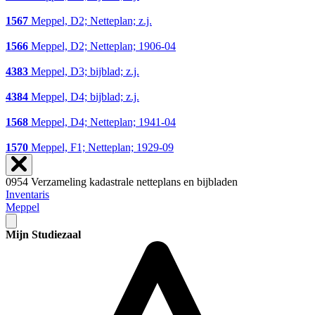
1567
Meppel, D2; Netteplan; z.j.
1566
Meppel, D2; Netteplan; 1906-04
4383
Meppel, D3; bijblad; z.j.
4384
Meppel, D4; bijblad; z.j.
1568
Meppel, D4; Netteplan; 1941-04
1570
Meppel, F1; Netteplan; 1929-09
0954 Verzameling kadastrale netteplans en bijbladen
Inventaris
Meppel
Mijn Studiezaal