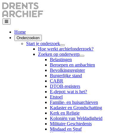
Home
Onderzoeken
Start je onderzoek
Hoe werkt archiefonderzoek?
Zoeken op onderwerp
Belastingen
Beroepen en ambachten
Bevolkingsregister
Burgerlijke stand
CABR
DTOB-registers
E-depot: wat is het?
Etstoel
Familie- en huisarchieven
Kadaster en Grondschatting
Kerk en Religie
Koloniën van Weldadigheid
Militaire Geschiedenis
Misdaad en Straf