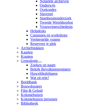
Notariële archieven
Onderwijs
Oorkondes
Slavernij
Stamboomonderzoek
Tweede Wereldoorlog
Vrouwengeschiedenis
Helpdesks
Cursussen en workshops
Veelgestelde vragen
Reserveer je plek
Archiefstukken
Kaarten
Kranten
Genealogie
Zoeken op naam
Bekijk Bevolkingsregisters
Huwelijksbijlagen
Wat zit erin?
Beeldbank
Bouwdossiers
Film & Geluid
Koloniehuizen
Koloniehuizen personen
Bibliotheek