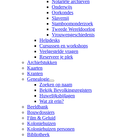
Notariële archieven
Onderwijs
Oorkondes
Slavernij
Stamboomonderzoek
Tweede Wereldoorlog
Vrouwengeschiedenis
Helpdesks
Cursussen en workshops
Veelgestelde vragen
Reserveer je plek
Archiefstukken
Kaarten
Kranten
Genealogie
Zoeken op naam
Bekijk Bevolkingsregisters
Huwelijksbijlagen
Wat zit erin?
Beeldbank
Bouwdossiers
Film & Geluid
Koloniehuizen
Koloniehuizen personen
Bibliotheek