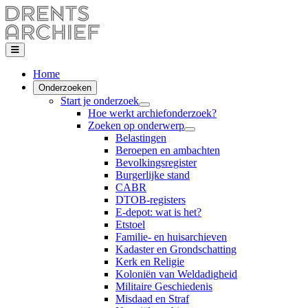
Home
Onderzoeken
Start je onderzoek
Hoe werkt archiefonderzoek?
Zoeken op onderwerp
Belastingen
Beroepen en ambachten
Bevolkingsregister
Burgerlijke stand
CABR
DTOB-registers
E-depot: wat is het?
Etstoel
Familie- en huisarchieven
Kadaster en Grondschatting
Kerk en Religie
Koloniën van Weldadigheid
Militaire Geschiedenis
Misdaad en Straf