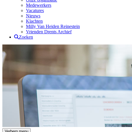
Medewerkers
Vacatures
Nieuws
Klachten
Milly Van Heiden Reinestein
Vrienden Drents Archief
Zoeken
Drents Archief
Verberg menu