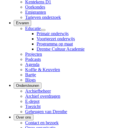
Kentekens D1
Oorkondes
Emigranten
Tarieven onderzoek
Ervaren
Educatie
Primair onderwijs
Voortgezet onderwijs
Programma op maat
Drentse Cultuur Academie
Projecten
Podcasts
Agenda
Koffie & Keuvelen
Bartje
Blogs
Ondersteunen
Archiefbeheer
Archief overdragen
E-depot
Toezicht
Geheugen van Drenthe
Over ons
Contact en bezoek
Onze organisatie