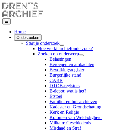
Home
Onderzoeken
Start je onderzoek
Hoe werkt archiefonderzoek?
Zoeken op onderwerp
Belastingen
Beroepen en ambachten
Bevolkingsregister
Burgerlijke stand
CABR
DTOB-registers
E-depot: wat is het?
Etstoel
Familie- en huisarchieven
Kadaster en Grondschatting
Kerk en Religie
Koloniën van Weldadigheid
Militaire Geschiedenis
Misdaad en Straf