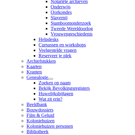
Notariële archieven
Onderwijs
Oorkondes
Slavernij
Stamboomonderzoek
Tweede Wereldoorlog
Vrouwengeschiedenis
Helpdesks
Cursussen en workshops
Veelgestelde vragen
Reserveer je plek
Archiefstukken
Kaarten
Kranten
Genealogie
Zoeken op naam
Bekijk Bevolkingsregisters
Huwelijksbijlagen
Wat zit erin?
Beeldbank
Bouwdossiers
Film & Geluid
Koloniehuizen
Koloniehuizen personen
Bibliotheek