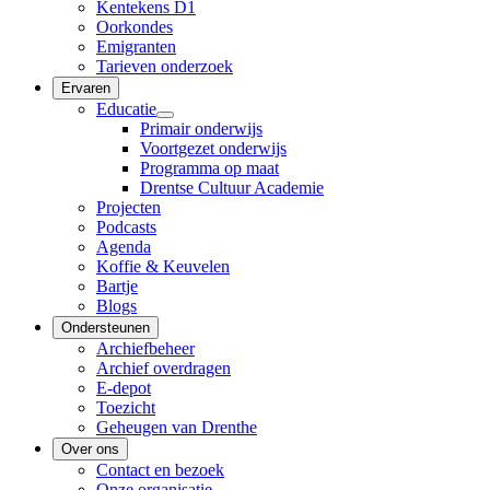
Kentekens D1
Oorkondes
Emigranten
Tarieven onderzoek
Ervaren
Educatie
Primair onderwijs
Voortgezet onderwijs
Programma op maat
Drentse Cultuur Academie
Projecten
Podcasts
Agenda
Koffie & Keuvelen
Bartje
Blogs
Ondersteunen
Archiefbeheer
Archief overdragen
E-depot
Toezicht
Geheugen van Drenthe
Over ons
Contact en bezoek
Onze organisatie