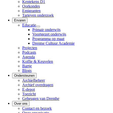
Kentekens D1
Oorkondes
Emigranten
Tarieven onderzoek
Ervaren
Educatie
Primair onderwijs
Voortgezet onderwijs
Programma op maat
Drentse Cultuur Academie
Projecten
Podcasts
Agenda
Koffie & Keuvelen
Bartje
Blogs
Ondersteunen
Archiefbeheer
Archief overdragen
E-depot
Toezicht
Geheugen van Drenthe
Over ons
Contact en bezoek
Onze organisatie