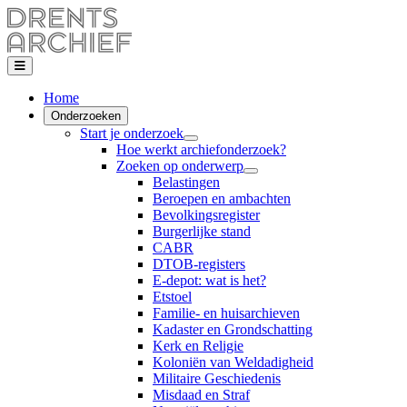
Home
Onderzoeken
Start je onderzoek
Hoe werkt archiefonderzoek?
Zoeken op onderwerp
Belastingen
Beroepen en ambachten
Bevolkingsregister
Burgerlijke stand
CABR
DTOB-registers
E-depot: wat is het?
Etstoel
Familie- en huisarchieven
Kadaster en Grondschatting
Kerk en Religie
Koloniën van Weldadigheid
Militaire Geschiedenis
Misdaad en Straf