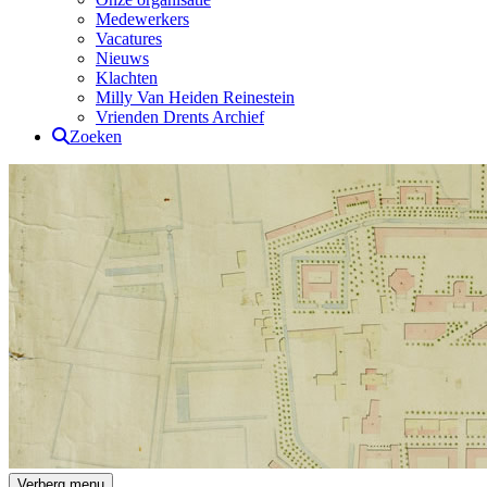
Medewerkers
Vacatures
Nieuws
Klachten
Milly Van Heiden Reinestein
Vrienden Drents Archief
Zoeken
Drents Archief
Verberg menu