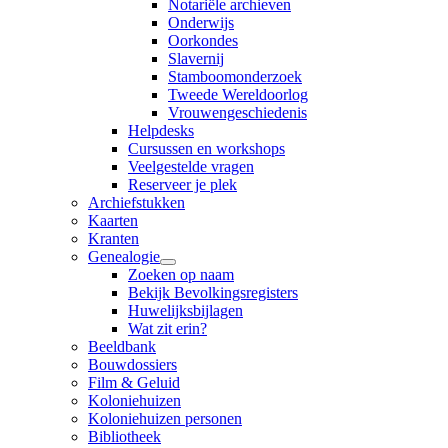
Notariële archieven
Onderwijs
Oorkondes
Slavernij
Stamboomonderzoek
Tweede Wereldoorlog
Vrouwengeschiedenis
Helpdesks
Cursussen en workshops
Veelgestelde vragen
Reserveer je plek
Archiefstukken
Kaarten
Kranten
Genealogie
Zoeken op naam
Bekijk Bevolkingsregisters
Huwelijksbijlagen
Wat zit erin?
Beeldbank
Bouwdossiers
Film & Geluid
Koloniehuizen
Koloniehuizen personen
Bibliotheek