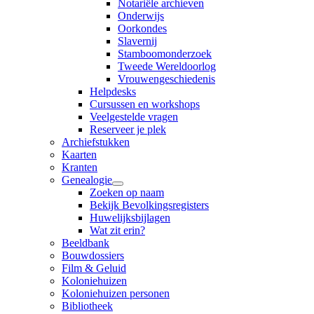
Notariële archieven
Onderwijs
Oorkondes
Slavernij
Stamboomonderzoek
Tweede Wereldoorlog
Vrouwengeschiedenis
Helpdesks
Cursussen en workshops
Veelgestelde vragen
Reserveer je plek
Archiefstukken
Kaarten
Kranten
Genealogie
Zoeken op naam
Bekijk Bevolkingsregisters
Huwelijksbijlagen
Wat zit erin?
Beeldbank
Bouwdossiers
Film & Geluid
Koloniehuizen
Koloniehuizen personen
Bibliotheek