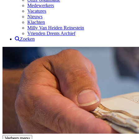
Medewerkers
Vacatures
Nieuws
Klachten
Milly Van Heiden Reinestein
Vrienden Drents Archief
Zoeken
Drents Archief
Verberg menu