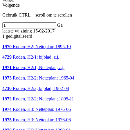
Volgende
Gebruik CTRL + scroll om te scrollen
Ga
laatste wijziging 15-02-2017
1 gedigitaliseerd
1970
Roden, H2; Netteplan; 1895-10
4729
Roden, H2/1; bijblad; z.j.
1971
Roden, H2/1; Netteplan; z.j.
1973
Roden, H2/2; Netteplan; 1965-04
4730
Roden, H2/2; bijblad; 1962-04
1972
Roden, H2/2; Netteplan; 1895-11
1974
Roden, H3; Netteplan; 1976-06
1975
Roden, H3; Netteplan; 1976-06