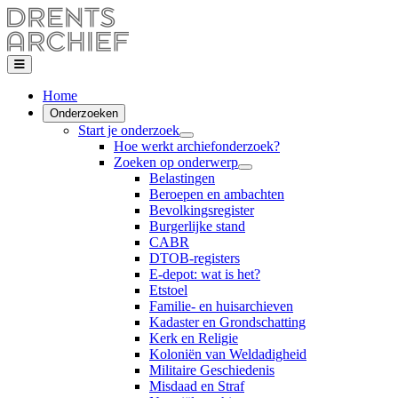
Home
Onderzoeken
Start je onderzoek
Hoe werkt archiefonderzoek?
Zoeken op onderwerp
Belastingen
Beroepen en ambachten
Bevolkingsregister
Burgerlijke stand
CABR
DTOB-registers
E-depot: wat is het?
Etstoel
Familie- en huisarchieven
Kadaster en Grondschatting
Kerk en Religie
Koloniën van Weldadigheid
Militaire Geschiedenis
Misdaad en Straf