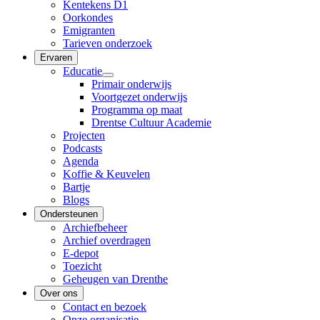
Kentekens D1
Oorkondes
Emigranten
Tarieven onderzoek
Ervaren
Educatie
Primair onderwijs
Voortgezet onderwijs
Programma op maat
Drentse Cultuur Academie
Projecten
Podcasts
Agenda
Koffie & Keuvelen
Bartje
Blogs
Ondersteunen
Archiefbeheer
Archief overdragen
E-depot
Toezicht
Geheugen van Drenthe
Over ons
Contact en bezoek
Onze organisatie