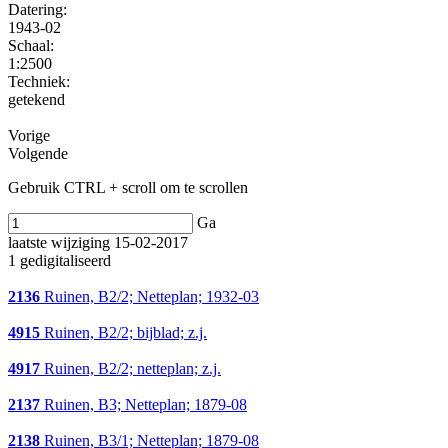
Datering
:
1943-02
Schaal
:
1:2500
Techniek:
getekend
Vorige
Volgende
Gebruik CTRL + scroll om te scrollen
Ga
laatste wijziging 15-02-2017
1 gedigitaliseerd
2136
Ruinen, B2/2; Netteplan; 1932-03
4915
Ruinen, B2/2; bijblad; z.j.
4917
Ruinen, B2/2; netteplan; z.j.
2137
Ruinen, B3; Netteplan; 1879-08
2138
Ruinen, B3/1; Netteplan; 1879-08