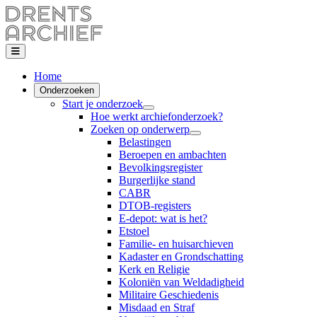
Home
Onderzoeken
Start je onderzoek
Hoe werkt archiefonderzoek?
Zoeken op onderwerp
Belastingen
Beroepen en ambachten
Bevolkingsregister
Burgerlijke stand
CABR
DTOB-registers
E-depot: wat is het?
Etstoel
Familie- en huisarchieven
Kadaster en Grondschatting
Kerk en Religie
Koloniën van Weldadigheid
Militaire Geschiedenis
Misdaad en Straf