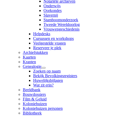
Notariële archieven
Onderwijs
Oorkondes
Slavernij
Stamboomonderzoek
Tweede Wereldoorlog
Vrouwengeschiedenis
Helpdesks
Cursussen en workshops
Veelgestelde vragen
Reserveer je plek
Archiefstukken
Kaarten
Kranten
Genealogie
Zoeken op naam
Bekijk Bevolkingsregisters
Huwelijksbijlagen
Wat zit erin?
Beeldbank
Bouwdossiers
Film & Geluid
Koloniehuizen
Koloniehuizen personen
Bibliotheek