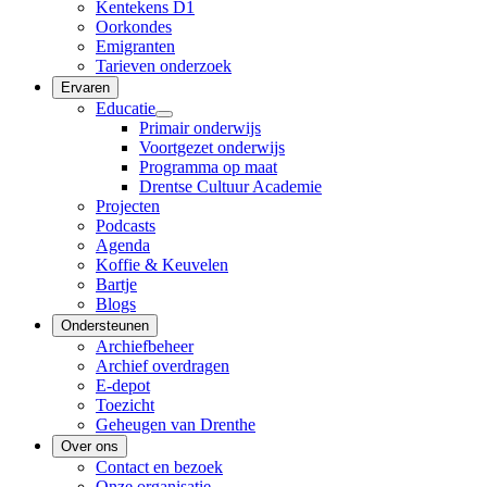
Kentekens D1
Oorkondes
Emigranten
Tarieven onderzoek
Ervaren
Educatie
Primair onderwijs
Voortgezet onderwijs
Programma op maat
Drentse Cultuur Academie
Projecten
Podcasts
Agenda
Koffie & Keuvelen
Bartje
Blogs
Ondersteunen
Archiefbeheer
Archief overdragen
E-depot
Toezicht
Geheugen van Drenthe
Over ons
Contact en bezoek
Onze organisatie