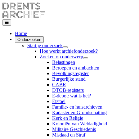
Home
Onderzoeken
Start je onderzoek
Hoe werkt archiefonderzoek?
Zoeken op onderwerp
Belastingen
Beroepen en ambachten
Bevolkingsregister
Burgerlijke stand
CABR
DTOB-registers
E-depot: wat is het?
Etstoel
Familie- en huisarchieven
Kadaster en Grondschatting
Kerk en Religie
Koloniën van Weldadigheid
Militaire Geschiedenis
Misdaad en Straf