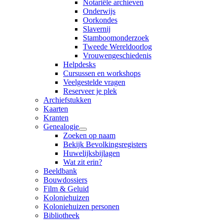
Notariële archieven
Onderwijs
Oorkondes
Slavernij
Stamboomonderzoek
Tweede Wereldoorlog
Vrouwengeschiedenis
Helpdesks
Cursussen en workshops
Veelgestelde vragen
Reserveer je plek
Archiefstukken
Kaarten
Kranten
Genealogie
Zoeken op naam
Bekijk Bevolkingsregisters
Huwelijksbijlagen
Wat zit erin?
Beeldbank
Bouwdossiers
Film & Geluid
Koloniehuizen
Koloniehuizen personen
Bibliotheek