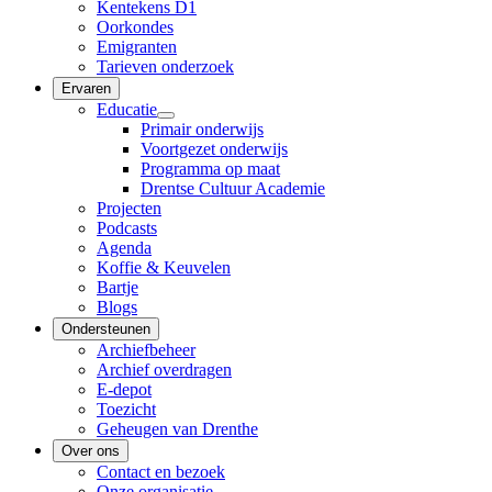
Kentekens D1
Oorkondes
Emigranten
Tarieven onderzoek
Ervaren
Educatie
Primair onderwijs
Voortgezet onderwijs
Programma op maat
Drentse Cultuur Academie
Projecten
Podcasts
Agenda
Koffie & Keuvelen
Bartje
Blogs
Ondersteunen
Archiefbeheer
Archief overdragen
E-depot
Toezicht
Geheugen van Drenthe
Over ons
Contact en bezoek
Onze organisatie