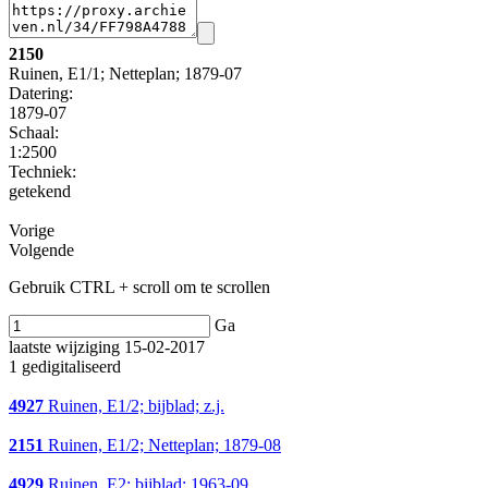
2150
Ruinen, E1/1; Netteplan; 1879-07
Datering
:
1879-07
Schaal
:
1:2500
Techniek:
getekend
Vorige
Volgende
Gebruik CTRL + scroll om te scrollen
Ga
laatste wijziging 15-02-2017
1 gedigitaliseerd
4927
Ruinen, E1/2; bijblad; z.j.
2151
Ruinen, E1/2; Netteplan; 1879-08
4929
Ruinen, E2; bijblad; 1963-09