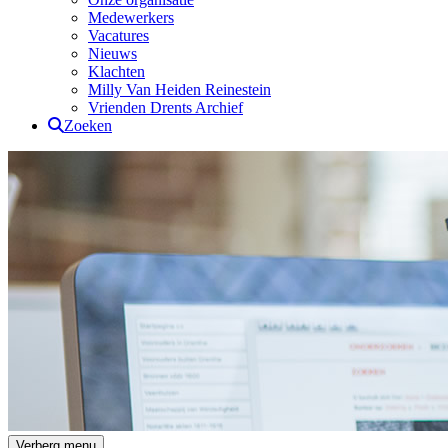
Medewerkers
Vacatures
Nieuws
Klachten
Milly Van Heiden Reinestein
Vrienden Drents Archief
Zoeken
Drents Archief
Verberg menu