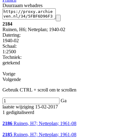
Duurzaam webadres
2184
Ruinen, H6; Netteplan; 1940-02
Datering
:
1940-02
Schaal
:
1:2500
Techniek:
getekend
Vorige
Volgende
Gebruik CTRL + scroll om te scrollen
Ga
laatste wijziging 15-02-2017
1 gedigitaliseerd
2186
Ruinen, H7; Netteplan; 1961-08
2185
Ruinen, H7; Netteplan; 1961-08