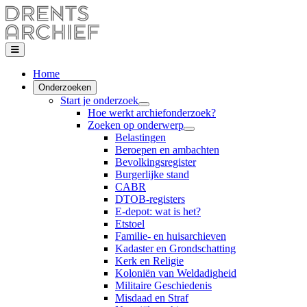
Home
Onderzoeken
Start je onderzoek
Hoe werkt archiefonderzoek?
Zoeken op onderwerp
Belastingen
Beroepen en ambachten
Bevolkingsregister
Burgerlijke stand
CABR
DTOB-registers
E-depot: wat is het?
Etstoel
Familie- en huisarchieven
Kadaster en Grondschatting
Kerk en Religie
Koloniën van Weldadigheid
Militaire Geschiedenis
Misdaad en Straf