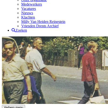
Medewerkers
Vacatures
Nieuws
Klachten
Milly Van Heiden Reinestein
Vrienden Drents Archief
Zoeken
Drents Archief
Verberg menu