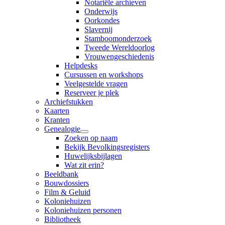
Notariële archieven
Onderwijs
Oorkondes
Slavernij
Stamboomonderzoek
Tweede Wereldoorlog
Vrouwengeschiedenis
Helpdesks
Cursussen en workshops
Veelgestelde vragen
Reserveer je plek
Archiefstukken
Kaarten
Kranten
Genealogie
Zoeken op naam
Bekijk Bevolkingsregisters
Huwelijksbijlagen
Wat zit erin?
Beeldbank
Bouwdossiers
Film & Geluid
Koloniehuizen
Koloniehuizen personen
Bibliotheek