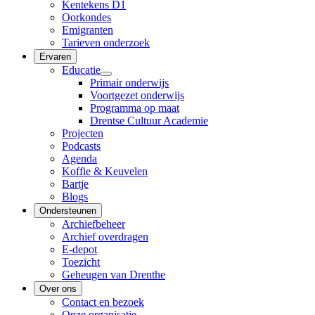
Kentekens D1
Oorkondes
Emigranten
Tarieven onderzoek
Ervaren
Educatie
Primair onderwijs
Voortgezet onderwijs
Programma op maat
Drentse Cultuur Academie
Projecten
Podcasts
Agenda
Koffie & Keuvelen
Bartje
Blogs
Ondersteunen
Archiefbeheer
Archief overdragen
E-depot
Toezicht
Geheugen van Drenthe
Over ons
Contact en bezoek
Onze organisatie