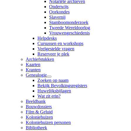
Notariële archieven
Onderwijs
Oorkondes
Slavernij
Stamboomonderzoek
Tweede Wereldoorlog
Vrouwengeschiedenis
Helpdesks
Cursussen en workshops
Veelgestelde vragen
Reserveer je plek
Archiefstukken
Kaarten
Kranten
Genealogie
Zoeken op naam
Bekijk Bevolkingsregisters
Huwelijksbijlagen
Wat zit erin?
Beeldbank
Bouwdossiers
Film & Geluid
Koloniehuizen
Koloniehuizen personen
Bibliotheek