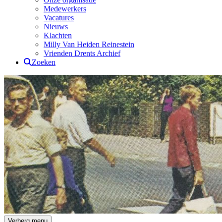
Medewerkers
Vacatures
Nieuws
Klachten
Milly Van Heiden Reinestein
Vrienden Drents Archief
Zoeken
Drents Archief
Verberg menu