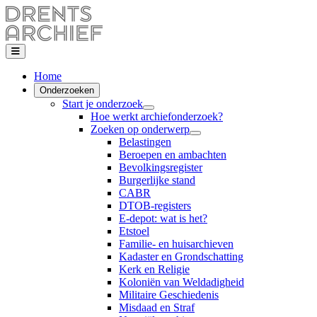
Home
Onderzoeken
Start je onderzoek
Hoe werkt archiefonderzoek?
Zoeken op onderwerp
Belastingen
Beroepen en ambachten
Bevolkingsregister
Burgerlijke stand
CABR
DTOB-registers
E-depot: wat is het?
Etstoel
Familie- en huisarchieven
Kadaster en Grondschatting
Kerk en Religie
Koloniën van Weldadigheid
Militaire Geschiedenis
Misdaad en Straf