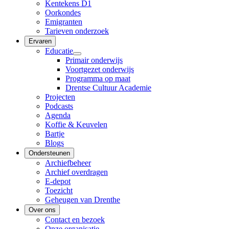
Kentekens D1
Oorkondes
Emigranten
Tarieven onderzoek
Ervaren
Educatie
Primair onderwijs
Voortgezet onderwijs
Programma op maat
Drentse Cultuur Academie
Projecten
Podcasts
Agenda
Koffie & Keuvelen
Bartje
Blogs
Ondersteunen
Archiefbeheer
Archief overdragen
E-depot
Toezicht
Geheugen van Drenthe
Over ons
Contact en bezoek
Onze organisatie