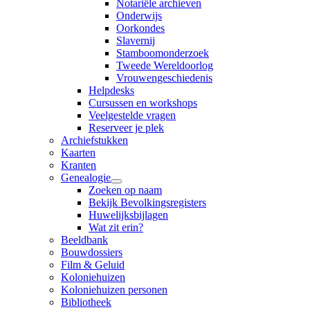
Notariële archieven
Onderwijs
Oorkondes
Slavernij
Stamboomonderzoek
Tweede Wereldoorlog
Vrouwengeschiedenis
Helpdesks
Cursussen en workshops
Veelgestelde vragen
Reserveer je plek
Archiefstukken
Kaarten
Kranten
Genealogie
Zoeken op naam
Bekijk Bevolkingsregisters
Huwelijksbijlagen
Wat zit erin?
Beeldbank
Bouwdossiers
Film & Geluid
Koloniehuizen
Koloniehuizen personen
Bibliotheek