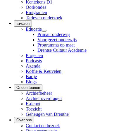
Kentekens D1
Oorkondes
Emigranten
Tarieven onderzoek
Ervaren
Educatie
Primair onderwijs
Voortgezet onderwijs
Programma op maat
Drentse Cultuur Academie
Projecten
Podcasts
Agenda
Koffie & Keuvelen
Bartje
Blogs
Ondersteunen
Archiefbeheer
Archief overdragen
E-depot
Toezicht
Geheugen van Drenthe
Over ons
Contact en bezoek
Onze organisatie