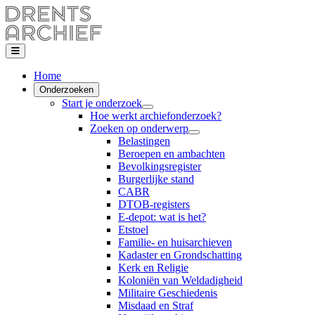
Home
Onderzoeken
Start je onderzoek
Hoe werkt archiefonderzoek?
Zoeken op onderwerp
Belastingen
Beroepen en ambachten
Bevolkingsregister
Burgerlijke stand
CABR
DTOB-registers
E-depot: wat is het?
Etstoel
Familie- en huisarchieven
Kadaster en Grondschatting
Kerk en Religie
Koloniën van Weldadigheid
Militaire Geschiedenis
Misdaad en Straf