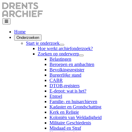
Home
Onderzoeken
Start je onderzoek
Hoe werkt archiefonderzoek?
Zoeken op onderwerp
Belastingen
Beroepen en ambachten
Bevolkingsregister
Burgerlijke stand
CABR
DTOB-registers
E-depot: wat is het?
Etstoel
Familie- en huisarchieven
Kadaster en Grondschatting
Kerk en Religie
Koloniën van Weldadigheid
Militaire Geschiedenis
Misdaad en Straf