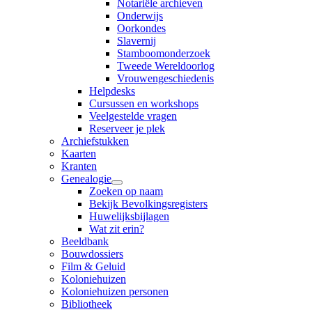
Notariële archieven
Onderwijs
Oorkondes
Slavernij
Stamboomonderzoek
Tweede Wereldoorlog
Vrouwengeschiedenis
Helpdesks
Cursussen en workshops
Veelgestelde vragen
Reserveer je plek
Archiefstukken
Kaarten
Kranten
Genealogie
Zoeken op naam
Bekijk Bevolkingsregisters
Huwelijksbijlagen
Wat zit erin?
Beeldbank
Bouwdossiers
Film & Geluid
Koloniehuizen
Koloniehuizen personen
Bibliotheek