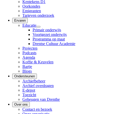
Kentekens D1
Oorkondes
Emigranten
Tarieven onderzoek
Ervaren
Educatie
Primair onderwijs
Voortgezet onderwijs
Programma op maat
Drentse Cultuur Academie
Projecten
Podcasts
Agenda
Koffie & Keuvelen
Bartje
Blogs
Ondersteunen
Archiefbeheer
Archief overdragen
E-depot
Toezicht
Geheugen van Drenthe
Over ons
Contact en bezoek
Onze organisatie