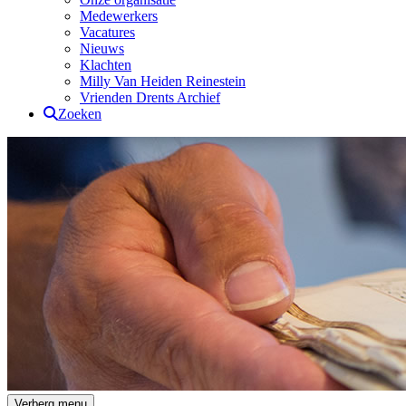
Medewerkers
Vacatures
Nieuws
Klachten
Milly Van Heiden Reinestein
Vrienden Drents Archief
Zoeken
Drents Archief
Verberg menu