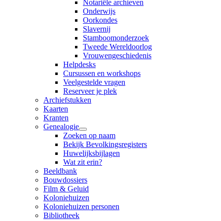
Notariële archieven
Onderwijs
Oorkondes
Slavernij
Stamboomonderzoek
Tweede Wereldoorlog
Vrouwengeschiedenis
Helpdesks
Cursussen en workshops
Veelgestelde vragen
Reserveer je plek
Archiefstukken
Kaarten
Kranten
Genealogie
Zoeken op naam
Bekijk Bevolkingsregisters
Huwelijksbijlagen
Wat zit erin?
Beeldbank
Bouwdossiers
Film & Geluid
Koloniehuizen
Koloniehuizen personen
Bibliotheek