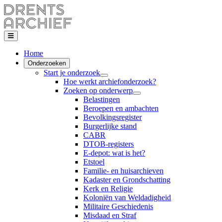
Home
Onderzoeken
Start je onderzoek
Hoe werkt archiefonderzoek?
Zoeken op onderwerp
Belastingen
Beroepen en ambachten
Bevolkingsregister
Burgerlijke stand
CABR
DTOB-registers
E-depot: wat is het?
Etstoel
Familie- en huisarchieven
Kadaster en Grondschatting
Kerk en Religie
Koloniën van Weldadigheid
Militaire Geschiedenis
Misdaad en Straf