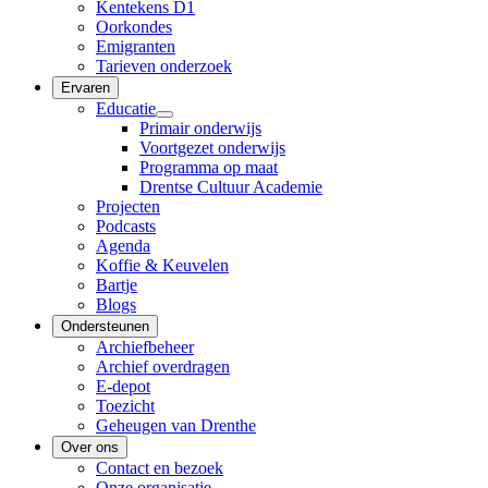
Kentekens D1
Oorkondes
Emigranten
Tarieven onderzoek
Ervaren
Educatie
Primair onderwijs
Voortgezet onderwijs
Programma op maat
Drentse Cultuur Academie
Projecten
Podcasts
Agenda
Koffie & Keuvelen
Bartje
Blogs
Ondersteunen
Archiefbeheer
Archief overdragen
E-depot
Toezicht
Geheugen van Drenthe
Over ons
Contact en bezoek
Onze organisatie