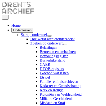
Home
Onderzoeken
Start je onderzoek
Hoe werkt archiefonderzoek?
Zoeken op onderwerp
Belastingen
Beroepen en ambachten
Bevolkingsregister
Burgerlijke stand
CABR
DTOB-registers
E-depot: wat is het?
Etstoel
Familie- en huisarchieven
Kadaster en Grondschatting
Kerk en Religie
Koloniën van Weldadigheid
Militaire Geschiedenis
Misdaad en Straf