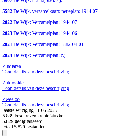
5607
De Wijk, H2; bijblad; z.j.
5582
De Wijk, verzamelkaart; netteplan; 1944-07
2822
De Wijk; Verzamelplan; 1944-07
2823
De Wijk; Verzamelplan; 1944-06
2821
De Wijk; Verzamelplan; 1882-04-01
2824
De Wijk; Verzamelplan; z.j.
Zuidlaren
Toon details van deze beschrijving
Zuidwolde
Toon details van deze beschrijving
Zweeloo
Toon details van deze beschrijving
laatste wijziging 11-06-2025
5.839 beschreven archiefstukken
5.829 gedigitaliseerd
totaal 5.829 bestanden