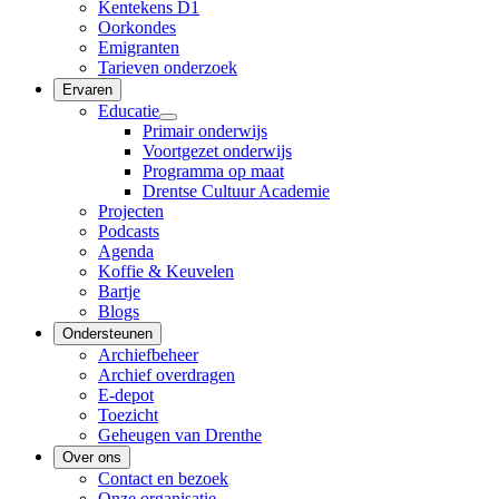
Kentekens D1
Oorkondes
Emigranten
Tarieven onderzoek
Ervaren
Educatie
Primair onderwijs
Voortgezet onderwijs
Programma op maat
Drentse Cultuur Academie
Projecten
Podcasts
Agenda
Koffie & Keuvelen
Bartje
Blogs
Ondersteunen
Archiefbeheer
Archief overdragen
E-depot
Toezicht
Geheugen van Drenthe
Over ons
Contact en bezoek
Onze organisatie