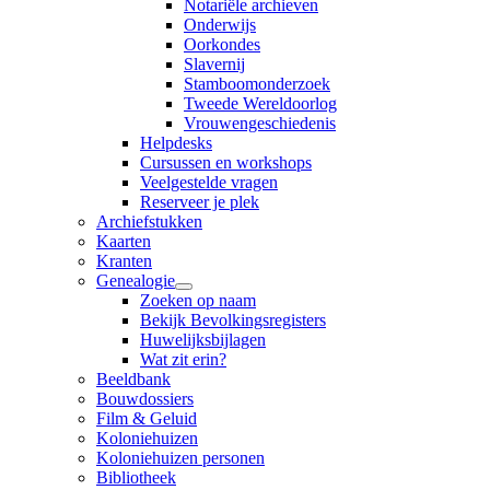
Notariële archieven
Onderwijs
Oorkondes
Slavernij
Stamboomonderzoek
Tweede Wereldoorlog
Vrouwengeschiedenis
Helpdesks
Cursussen en workshops
Veelgestelde vragen
Reserveer je plek
Archiefstukken
Kaarten
Kranten
Genealogie
Zoeken op naam
Bekijk Bevolkingsregisters
Huwelijksbijlagen
Wat zit erin?
Beeldbank
Bouwdossiers
Film & Geluid
Koloniehuizen
Koloniehuizen personen
Bibliotheek