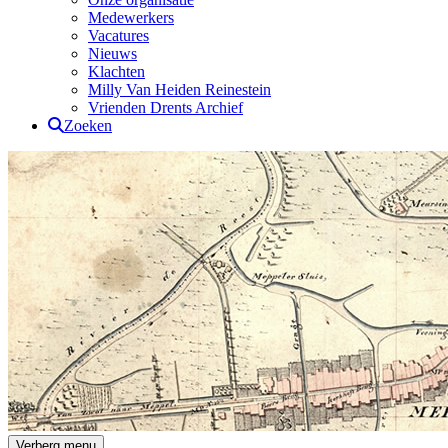
Medewerkers
Vacatures
Nieuws
Klachten
Milly Van Heiden Reinestein
Vrienden Drents Archief
Zoeken
Drents Archief
Verberg menu