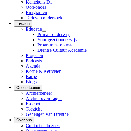
Kentekens D1
Oorkondes
Emigranten
Tarieven onderzoek
Ervaren
Educatie
Primair onderwijs
Voortgezet onderwijs
Programma op maat
Drentse Cultuur Academie
Projecten
Podcasts
Agenda
Koffie & Keuvelen
Bartje
Blogs
Ondersteunen
Archiefbeheer
Archief overdragen
E-depot
Toezicht
Geheugen van Drenthe
Over ons
Contact en bezoek
Onze organisatie