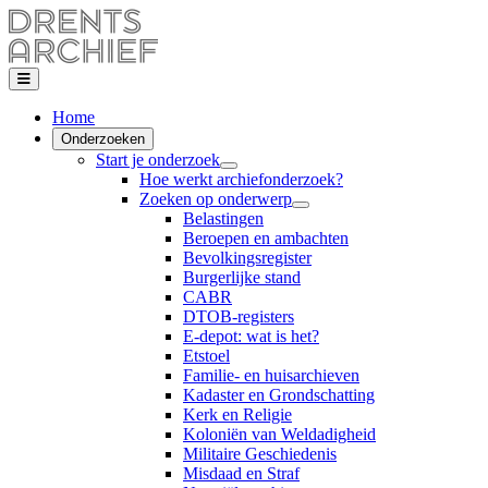
Home
Onderzoeken
Start je onderzoek
Hoe werkt archiefonderzoek?
Zoeken op onderwerp
Belastingen
Beroepen en ambachten
Bevolkingsregister
Burgerlijke stand
CABR
DTOB-registers
E-depot: wat is het?
Etstoel
Familie- en huisarchieven
Kadaster en Grondschatting
Kerk en Religie
Koloniën van Weldadigheid
Militaire Geschiedenis
Misdaad en Straf