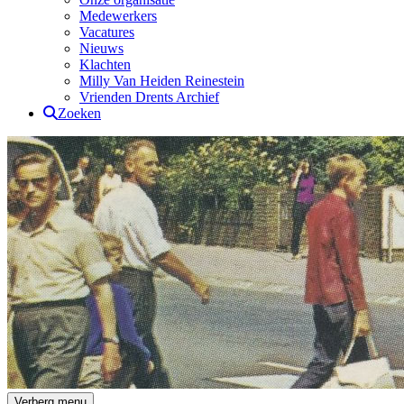
Medewerkers
Vacatures
Nieuws
Klachten
Milly Van Heiden Reinestein
Vrienden Drents Archief
Zoeken
Drents Archief
Verberg menu