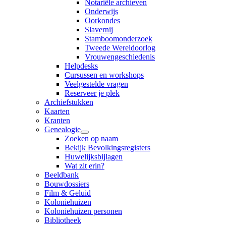
Notariële archieven
Onderwijs
Oorkondes
Slavernij
Stamboomonderzoek
Tweede Wereldoorlog
Vrouwengeschiedenis
Helpdesks
Cursussen en workshops
Veelgestelde vragen
Reserveer je plek
Archiefstukken
Kaarten
Kranten
Genealogie
Zoeken op naam
Bekijk Bevolkingsregisters
Huwelijksbijlagen
Wat zit erin?
Beeldbank
Bouwdossiers
Film & Geluid
Koloniehuizen
Koloniehuizen personen
Bibliotheek