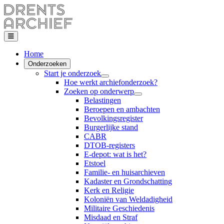
Home
Onderzoeken
Start je onderzoek
Hoe werkt archiefonderzoek?
Zoeken op onderwerp
Belastingen
Beroepen en ambachten
Bevolkingsregister
Burgerlijke stand
CABR
DTOB-registers
E-depot: wat is het?
Etstoel
Familie- en huisarchieven
Kadaster en Grondschatting
Kerk en Religie
Koloniën van Weldadigheid
Militaire Geschiedenis
Misdaad en Straf