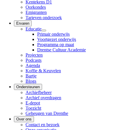
Kentekens D1
Oorkondes
Emigranten
Tarieven onderzoek
Ervaren
Educatie
Primair onderwijs
Voortgezet onderwijs
Programma op maat
Drentse Cultuur Academie
Projecten
Podcasts
Agenda
Koffie & Keuvelen
Bartje
Blogs
Ondersteunen
Archiefbeheer
Archief overdragen
E-depot
Toezicht
Geheugen van Drenthe
Over ons
Contact en bezoek
Onze organisatie