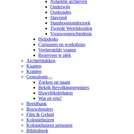
Notariële archieven
Onderwijs
Oorkondes
Slavernij
Stamboomonderzoek
Tweede Wereldoorlog
Vrouwengeschiedenis
Helpdesks
Cursussen en workshops
Veelgestelde vragen
Reserveer je plek
Archiefstukken
Kaarten
Kranten
Genealogie
Zoeken op naam
Bekijk Bevolkingsregisters
Huwelijksbijlagen
Wat zit erin?
Beeldbank
Bouwdossiers
Film & Geluid
Koloniehuizen
Koloniehuizen personen
Bibliotheek