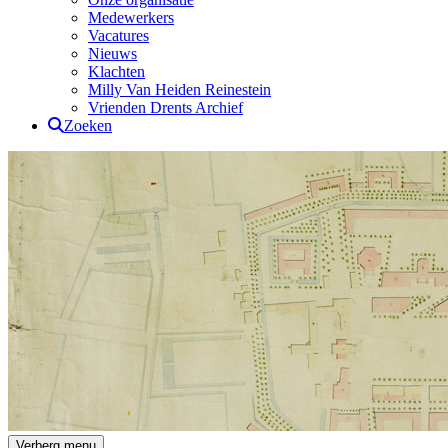
Medewerkers
Vacatures
Nieuws
Klachten
Milly Van Heiden Reinestein
Vrienden Drents Archief
Zoeken
Drents Archief
Verberg menu