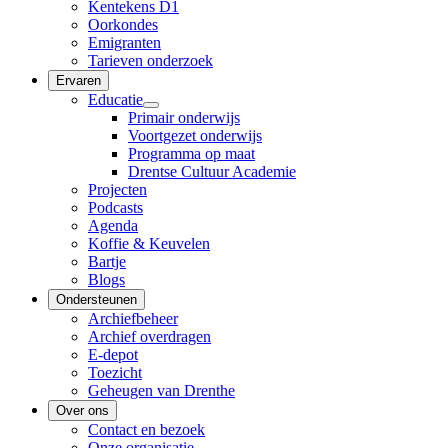
Kentekens D1
Oorkondes
Emigranten
Tarieven onderzoek
Ervaren
Educatie
Primair onderwijs
Voortgezet onderwijs
Programma op maat
Drentse Cultuur Academie
Projecten
Podcasts
Agenda
Koffie & Keuvelen
Bartje
Blogs
Ondersteunen
Archiefbeheer
Archief overdragen
E-depot
Toezicht
Geheugen van Drenthe
Over ons
Contact en bezoek
Onze organisatie