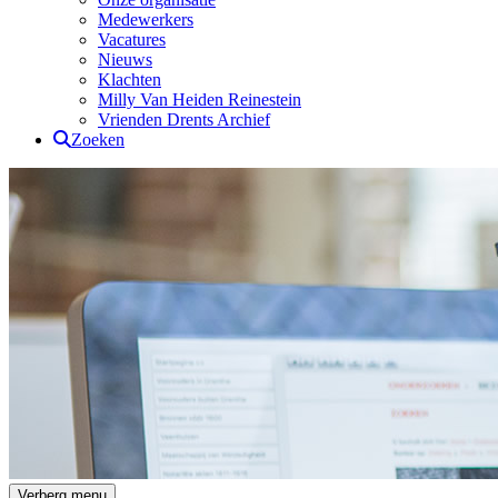
Medewerkers
Vacatures
Nieuws
Klachten
Milly Van Heiden Reinestein
Vrienden Drents Archief
Zoeken
Drents Archief
Verberg menu