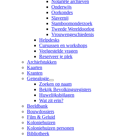
Notariële archieven
Onderwijs
Oorkondes
Slavernij
Stamboomonderzoek
Tweede Wereldoorlog
Vrouwengeschiedenis
Helpdesks
Cursussen en workshops
Veelgestelde vragen
Reserveer je plek
Archiefstukken
Kaarten
Kranten
Genealogie
Zoeken op naam
Bekijk Bevolkingsregisters
Huwelijksbijlagen
Wat zit erin?
Beeldbank
Bouwdossiers
Film & Geluid
Koloniehuizen
Koloniehuizen personen
Bibliotheek