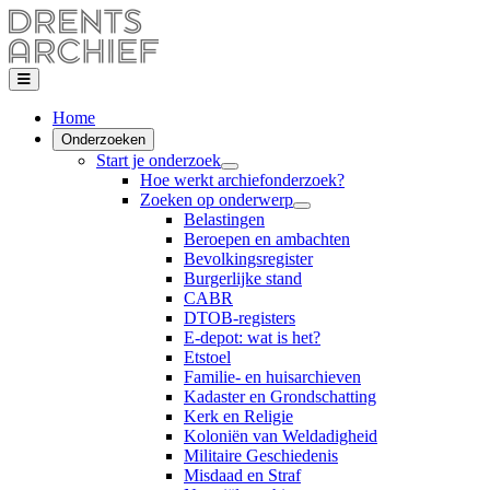
Home
Onderzoeken
Start je onderzoek
Hoe werkt archiefonderzoek?
Zoeken op onderwerp
Belastingen
Beroepen en ambachten
Bevolkingsregister
Burgerlijke stand
CABR
DTOB-registers
E-depot: wat is het?
Etstoel
Familie- en huisarchieven
Kadaster en Grondschatting
Kerk en Religie
Koloniën van Weldadigheid
Militaire Geschiedenis
Misdaad en Straf