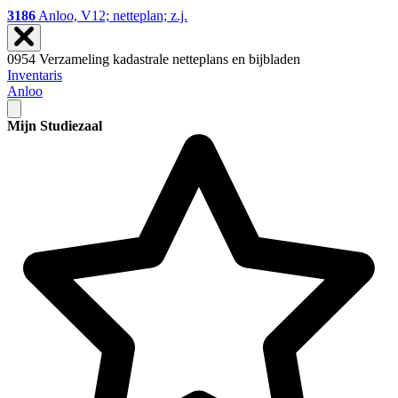
3186
Anloo, V12; netteplan; z.j.
0954 Verzameling kadastrale netteplans en bijbladen
Inventaris
Anloo
Mijn Studiezaal