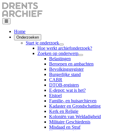
Home
Onderzoeken
Start je onderzoek
Hoe werkt archiefonderzoek?
Zoeken op onderwerp
Belastingen
Beroepen en ambachten
Bevolkingsregister
Burgerlijke stand
CABR
DTOB-registers
E-depot: wat is het?
Etstoel
Familie- en huisarchieven
Kadaster en Grondschatting
Kerk en Religie
Koloniën van Weldadigheid
Militaire Geschiedenis
Misdaad en Straf