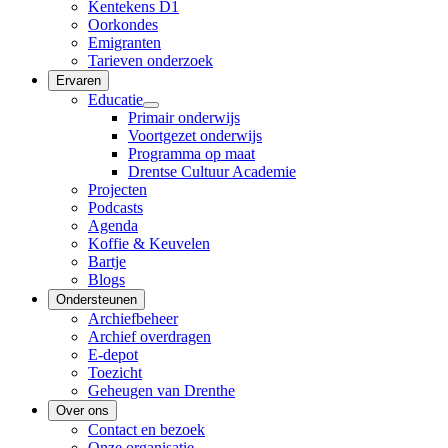
Kentekens D1
Oorkondes
Emigranten
Tarieven onderzoek
Ervaren
Educatie
Primair onderwijs
Voortgezet onderwijs
Programma op maat
Drentse Cultuur Academie
Projecten
Podcasts
Agenda
Koffie & Keuvelen
Bartje
Blogs
Ondersteunen
Archiefbeheer
Archief overdragen
E-depot
Toezicht
Geheugen van Drenthe
Over ons
Contact en bezoek
Onze organisatie