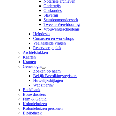
Notariële archieven
Onderwijs
Oorkondes
Slavernij
Stamboomonderzoek
Tweede Wereldoorlog
Vrouwengeschiedenis
Helpdesks
Cursussen en workshops
Veelgestelde vragen
Reserveer je plek
Archiefstukken
Kaarten
Kranten
Genealogie
Zoeken op naam
Bekijk Bevolkingsregisters
Huwelijksbijlagen
Wat zit erin?
Beeldbank
Bouwdossiers
Film & Geluid
Koloniehuizen
Koloniehuizen personen
Bibliotheek