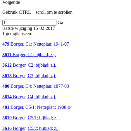
Volgende
Gebruik CTRL + scroll om te scrollen
Ga
laatste wijziging 15-02-2017
1 gedigitaliseerd
479
Borger, C1; Netteplan; 1941-07
3611
Borger, C1; bijblad; z.j.
3612
Borger, C2; bijblad; z.j.
3613
Borger, C3; bijblad; z.j.
480
Borger, C4; Netteplan; 1877-03
3614
Borger, C4; bijblad; z.j.
481
Borger, C5/1; Netteplan; 1908-04
3619
Borger, C5/1; bijblad; z.j.
3616
Borger, C5/2; bijblad; z.j.