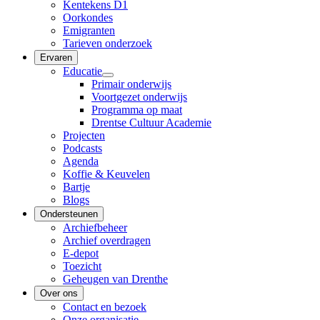
Kentekens D1
Oorkondes
Emigranten
Tarieven onderzoek
Ervaren
Educatie
Primair onderwijs
Voortgezet onderwijs
Programma op maat
Drentse Cultuur Academie
Projecten
Podcasts
Agenda
Koffie & Keuvelen
Bartje
Blogs
Ondersteunen
Archiefbeheer
Archief overdragen
E-depot
Toezicht
Geheugen van Drenthe
Over ons
Contact en bezoek
Onze organisatie