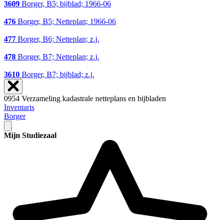
3609
Borger, B5; bijblad; 1966-06
476
Borger, B5; Netteplan; 1966-06
477
Borger, B6; Netteplan; z.j.
478
Borger, B7; Netteplan; z.j.
3610
Borger, B7; bijblad; z.j.
0954 Verzameling kadastrale netteplans en bijbladen
Inventaris
Borger
Mijn Studiezaal