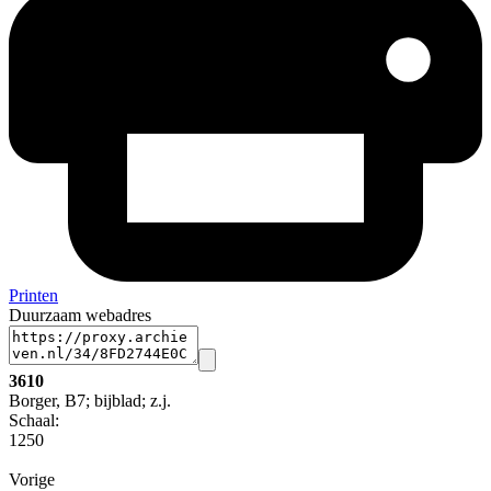
Printen
Duurzaam webadres
3610
Borger, B7; bijblad; z.j.
Schaal
:
1250
Vorige