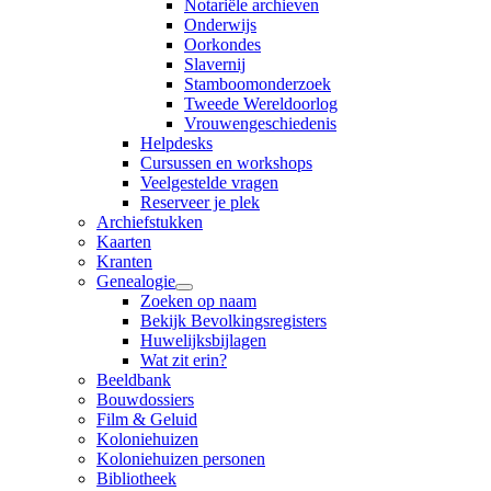
Notariële archieven
Onderwijs
Oorkondes
Slavernij
Stamboomonderzoek
Tweede Wereldoorlog
Vrouwengeschiedenis
Helpdesks
Cursussen en workshops
Veelgestelde vragen
Reserveer je plek
Archiefstukken
Kaarten
Kranten
Genealogie
Zoeken op naam
Bekijk Bevolkingsregisters
Huwelijksbijlagen
Wat zit erin?
Beeldbank
Bouwdossiers
Film & Geluid
Koloniehuizen
Koloniehuizen personen
Bibliotheek