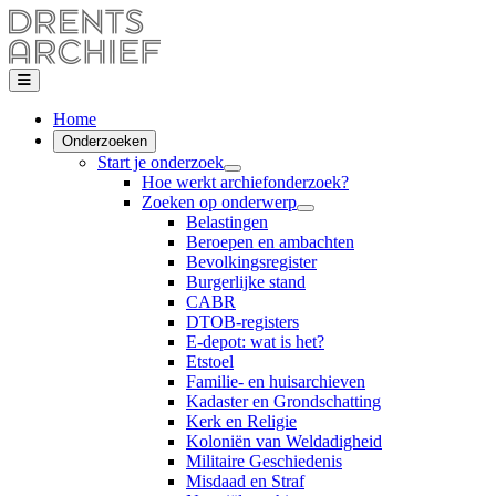
Home
Onderzoeken
Start je onderzoek
Hoe werkt archiefonderzoek?
Zoeken op onderwerp
Belastingen
Beroepen en ambachten
Bevolkingsregister
Burgerlijke stand
CABR
DTOB-registers
E-depot: wat is het?
Etstoel
Familie- en huisarchieven
Kadaster en Grondschatting
Kerk en Religie
Koloniën van Weldadigheid
Militaire Geschiedenis
Misdaad en Straf