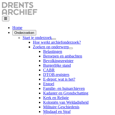
Home
Onderzoeken
Start je onderzoek
Hoe werkt archiefonderzoek?
Zoeken op onderwerp
Belastingen
Beroepen en ambachten
Bevolkingsregister
Burgerlijke stand
CABR
DTOB-registers
E-depot: wat is het?
Etstoel
Familie- en huisarchieven
Kadaster en Grondschatting
Kerk en Religie
Koloniën van Weldadigheid
Militaire Geschiedenis
Misdaad en Straf