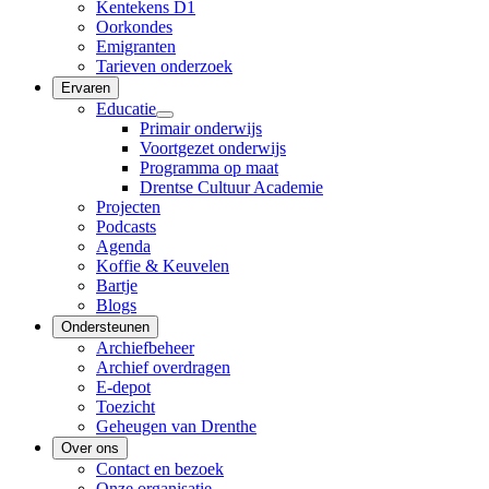
Kentekens D1
Oorkondes
Emigranten
Tarieven onderzoek
Ervaren
Educatie
Primair onderwijs
Voortgezet onderwijs
Programma op maat
Drentse Cultuur Academie
Projecten
Podcasts
Agenda
Koffie & Keuvelen
Bartje
Blogs
Ondersteunen
Archiefbeheer
Archief overdragen
E-depot
Toezicht
Geheugen van Drenthe
Over ons
Contact en bezoek
Onze organisatie