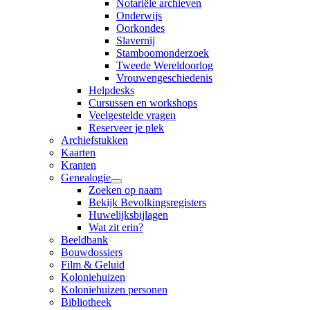
Notariële archieven
Onderwijs
Oorkondes
Slavernij
Stamboomonderzoek
Tweede Wereldoorlog
Vrouwengeschiedenis
Helpdesks
Cursussen en workshops
Veelgestelde vragen
Reserveer je plek
Archiefstukken
Kaarten
Kranten
Genealogie
Zoeken op naam
Bekijk Bevolkingsregisters
Huwelijksbijlagen
Wat zit erin?
Beeldbank
Bouwdossiers
Film & Geluid
Koloniehuizen
Koloniehuizen personen
Bibliotheek