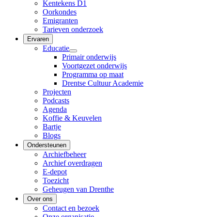
Kentekens D1
Oorkondes
Emigranten
Tarieven onderzoek
Ervaren
Educatie
Primair onderwijs
Voortgezet onderwijs
Programma op maat
Drentse Cultuur Academie
Projecten
Podcasts
Agenda
Koffie & Keuvelen
Bartje
Blogs
Ondersteunen
Archiefbeheer
Archief overdragen
E-depot
Toezicht
Geheugen van Drenthe
Over ons
Contact en bezoek
Onze organisatie