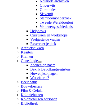
Notariële archieven
Onderwijs
Oorkondes
Slavernij
Stamboomonderzoek
Tweede Wereldoorlog
Vrouwengeschiedenis
Helpdesks
Cursussen en workshops
Veelgestelde vragen
Reserveer je plek
Archiefstukken
Kaarten
Kranten
Genealogie
Zoeken op naam
Bekijk Bevolkingsregisters
Huwelijksbijlagen
Wat zit erin?
Beeldbank
Bouwdossiers
Film & Geluid
Koloniehuizen
Koloniehuizen personen
Bibliotheek