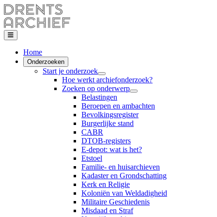
Home
Onderzoeken
Start je onderzoek
Hoe werkt archiefonderzoek?
Zoeken op onderwerp
Belastingen
Beroepen en ambachten
Bevolkingsregister
Burgerlijke stand
CABR
DTOB-registers
E-depot: wat is het?
Etstoel
Familie- en huisarchieven
Kadaster en Grondschatting
Kerk en Religie
Koloniën van Weldadigheid
Militaire Geschiedenis
Misdaad en Straf