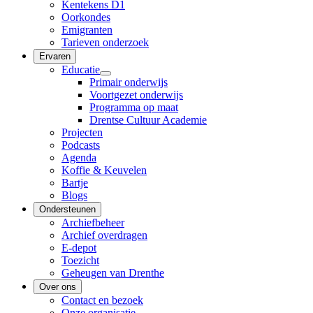
Kentekens D1
Oorkondes
Emigranten
Tarieven onderzoek
Ervaren
Educatie
Primair onderwijs
Voortgezet onderwijs
Programma op maat
Drentse Cultuur Academie
Projecten
Podcasts
Agenda
Koffie & Keuvelen
Bartje
Blogs
Ondersteunen
Archiefbeheer
Archief overdragen
E-depot
Toezicht
Geheugen van Drenthe
Over ons
Contact en bezoek
Onze organisatie