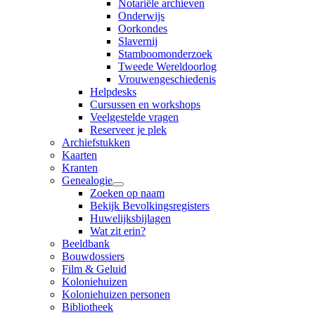
Notariële archieven
Onderwijs
Oorkondes
Slavernij
Stamboomonderzoek
Tweede Wereldoorlog
Vrouwengeschiedenis
Helpdesks
Cursussen en workshops
Veelgestelde vragen
Reserveer je plek
Archiefstukken
Kaarten
Kranten
Genealogie
Zoeken op naam
Bekijk Bevolkingsregisters
Huwelijksbijlagen
Wat zit erin?
Beeldbank
Bouwdossiers
Film & Geluid
Koloniehuizen
Koloniehuizen personen
Bibliotheek