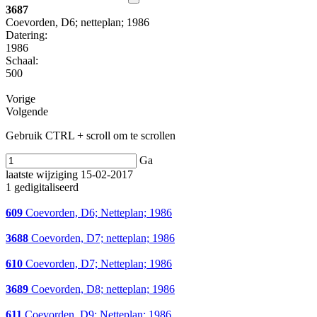
3687
Coevorden, D6; netteplan; 1986
Datering
:
1986
Schaal
:
500
Vorige
Volgende
Gebruik CTRL + scroll om te scrollen
Ga
laatste wijziging 15-02-2017
1 gedigitaliseerd
609
Coevorden, D6; Netteplan; 1986
3688
Coevorden, D7; netteplan; 1986
610
Coevorden, D7; Netteplan; 1986
3689
Coevorden, D8; netteplan; 1986
611
Coevorden, D9; Netteplan; 1986