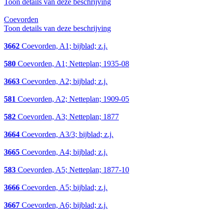
Toon details van deze beschrijving
Coevorden
Toon details van deze beschrijving
3662
Coevorden, A1; bijblad; z.j.
580
Coevorden, A1; Netteplan; 1935-08
3663
Coevorden, A2; bijblad; z.j.
581
Coevorden, A2; Netteplan; 1909-05
582
Coevorden, A3; Netteplan; 1877
3664
Coevorden, A3/3; bijblad; z.j.
3665
Coevorden, A4; bijblad; z.j.
583
Coevorden, A5; Netteplan; 1877-10
3666
Coevorden, A5; bijblad; z.j.
3667
Coevorden, A6; bijblad; z.j.